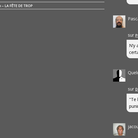
n – LA FÊTE DE TROP
Pasc
sur
P
N’y 
cert
Quel
sur
D
"Te 
punir
jaco