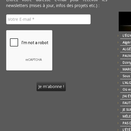
newsletters (mises à jour, infos des projets etc.) :
L’ÉG
Algér
ALGÉ
PAUV
Dziri
MARO
Sous
L’AL
Où es
J’AI 
FAUT-
JE SU
MÉLE
PAS D
L’ÉT