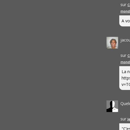
sur
C
mond
A vo
jaco
sur
C
mond
La n
http
v=T
Quel
sur
J
"C’e