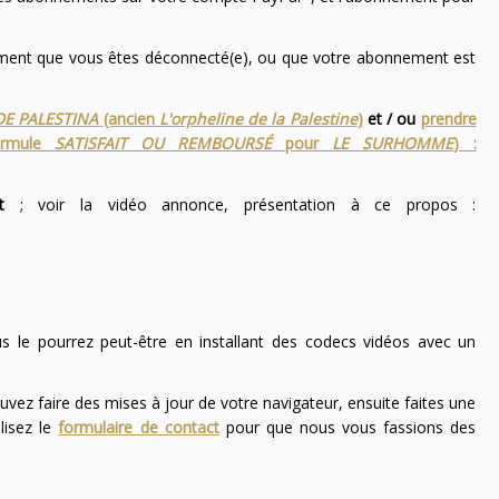
nement que vous êtes déconnecté(e), ou que votre abonnement est
DE PALESTINA
(ancien
L'orpheline de la Palestine
)
et / ou
prendre
ormule
SATISFAIT OU REMBOURSÉ
pour
LE SURHOMME
) :
t
; voir la vidéo annonce, présentation à ce propos :
ous le pourrez peut-être en installant des codecs vidéos avec un
uvez faire des mises à jour de votre navigateur, ensuite faites une
lisez le
formulaire de contact
pour que nous vous fassions des