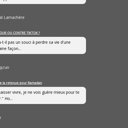
al Lamachère
OUR OU CONTRE TIKTOK ?
a-t-il pas un souci à perdre sa vie d'une
aine façon...
qu'un
e la retenue pour Ramadan
laisser vivre, je ne vois guère mieux pour te
." Ho...
u