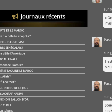
sur
O
Journaux récents
« On
invis
YPTE ET LE MAROC
ie : la défaite et après ?
Pasc
RIE… PLEURE PAS !
RES SÉNÉGALAIS !
sur
P
ya défie l’Amérique
C AU FINAL !
Il e
 menace islamiste
pleur
GÉRIE TAQUINE LE MAROC
t Allah ?
ÉTÉ AGRESSÉE
Pasc
IL INTERDIRE LE JEU ?
IS ACHRAF HAKIMI
sur
Z
NCHON BALLON D’OR
Souc
E CLIM !
ses 
É ALGÉRIEN