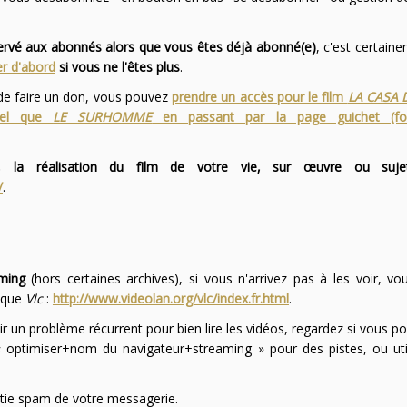
servé aux abonnés alors que vous êtes déjà abonné(e)
, c'est certai
r d'abord
si vous ne l'êtes plus
.
 de faire un don, vous pouvez
prendre un accès pour le film
LA CASA 
 tel que
LE SURHOMME
en passant par la page guichet (f
 la réalisation du film de votre vie, sur œuvre ou suje
/
.
ming
(hors certaines archives), si vous n'arrivez pas à les voir, v
l que
Vlc
:
http://www.videolan.org/vlc/index.fr.html
.
ir un problème récurrent pour bien lire les vidéos, regardez si vous po
optimiser+nom du navigateur+streaming » pour des pistes, ou uti
partie spam de votre messagerie.