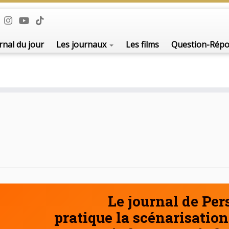
De l'i
rnal du jour
Les journaux
Les films
Question-Rép
Le journal de Pe
pratique la scénarisation 