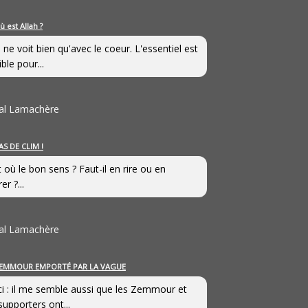
ù est Allah ?
 ne voit bien qu'avec le coeur. L'essentiel est
ible pour...
al Lamachère
AS DE CLIM !
st où le bon sens ? Faut-il en rire ou en
er ?...
al Lamachère
EMMOUR EMPORTÉ PAR LA VAGUE
i : il me semble aussi que les Zemmour et
supporters ont...