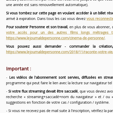
une année est sans renouvellement automatique).
Si vous tombez sur cette page en voulant accéder à un billet ré
arrivé à expiration. Dans tous les cas vous devez
vous reconnecte
Pour soutenir Personne et son travail
, en plus de vous abonner,
votre accès pour un des autres films longs métrages
https://www.lejournaldepersonne.com/cinema-de-personne/
.
Vous pouvez aussi demander - commander la création,
https://www.lejournaldepersonne.com/2018/11/raconte-votre-vie
Important :
-
Les vidéos de l'abonnement sont servies, diffusées en strea
programme qui peut faire le lien avec la lecture sur navigateur te
-
Si votre flux streaming devait être saccadé
, que vous deviez avo
recherche « streaming+saccadé+nom du navigateur » et / ou « 
suggestions en fonction de votre cas / configuration / système.
- Si vous ne recevez pas de mail suite à l'inscription, vérifiez la 