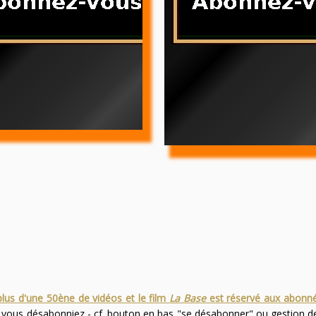
plus d'une 50ène de vidéos et le film
La Base
est réservé aux abonn
s vous désabonniez - cf. bouton en bas "se désabonner" ou gestion 