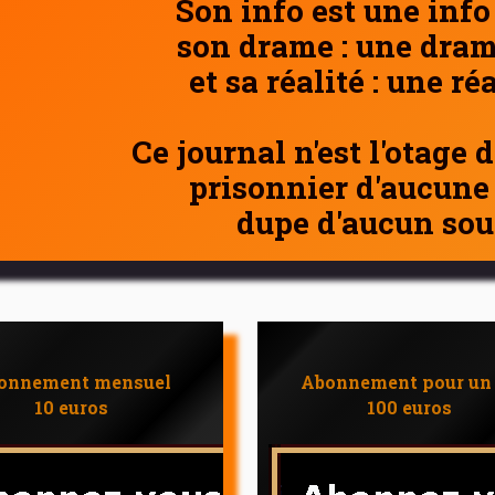
Son info est une info
son drame : une dram
et sa réalité : une ré
Ce journal n'est l'otage 
prisonnier d'aucune
dupe d'aucun sou
onnement mensuel
Abonnement pour un
10 euros
100 euros