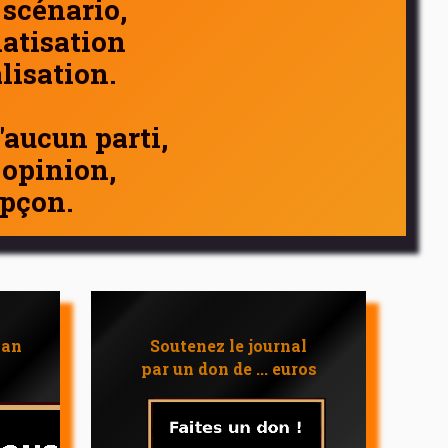
 scénario,
atisation
alisation.
d'aucun parti,
 opinion,
pçon.
 an
Soutenez le journal
par un don de ... euros