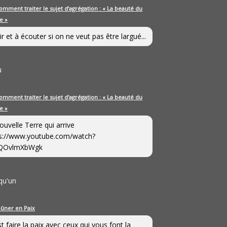
omment traiter le sujet d’agrégation : « La beauté du
e »
ir et à écouter si on ne veut pas être largué...
u
omment traiter le sujet d’agrégation : « La beauté du
e »
ouvelle Terre qui arrive
s://www.youtube.com/watch?
QOvlmXbWgk
qu'un
eûner en Paix
st faire la paix avec ceux qui vous font la