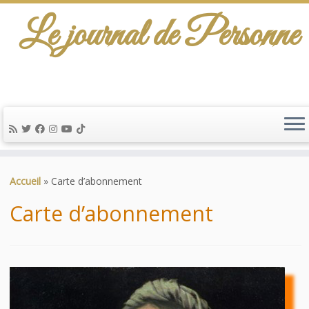
Le journal de Personne
De l'info-scénario pour traiter une question
d'actualité…
Passer
au
Accueil
»
Carte d’abonnement
contenu
Carte d’abonnement