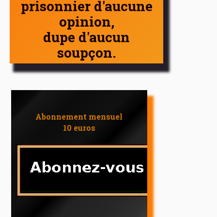
prisonnier d'aucune
opinion,
dupe d'aucun
soupçon.
Abonnement mensuel
10 euros