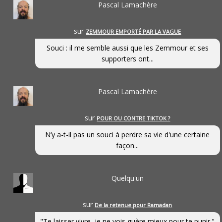
Pascal Lamachère
sur
ZEMMOUR EMPORTÉ PAR LA VAGUE
Souci : il me semble aussi que les Zemmour et ses
supporters ont...
Pascal Lamachère
sur
POUR OU CONTRE TIKTOK ?
N’y a-t-il pas un souci à perdre sa vie d'une certaine
façon...
Quelqu'un
sur
De la retenue pour Ramadan
"Te laisser vivre, je ne vois guère mieux pour te punir."