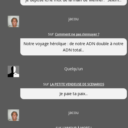
jacou
sur
Comment ne pas s’ennuyer ?
Notre voyage héroîque : de notre ADN double à notre
ADN total...
Quelqu'un
sur
LA PETITE VENDEUSE DE SCENARIOS
Je paie ta paix...
jacou
sur
L’AMOUR À MORT !