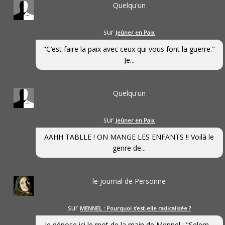
Quelqu'un
sur
Jeûner en Paix
"C’est faire la paix avec ceux qui vous font la guerre."
Je...
Quelqu'un
sur
Jeûner en Paix
AAHH TABLLE ! ON MANGE LES ENFANTS !! Voilà le
genre de...
le journal de Personne
sur
MENNEL : Pourquoi s’est-elle radicalisée ?
Je dépose ici le mot de la main de Mennel : "Selem...