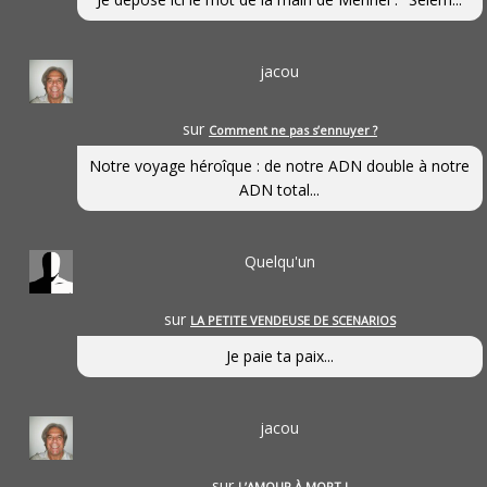
jacou
sur
Comment ne pas s’ennuyer ?
Notre voyage héroîque : de notre ADN double à notre
ADN total...
Quelqu'un
sur
LA PETITE VENDEUSE DE SCENARIOS
Je paie ta paix...
jacou
sur
L’AMOUR À MORT !