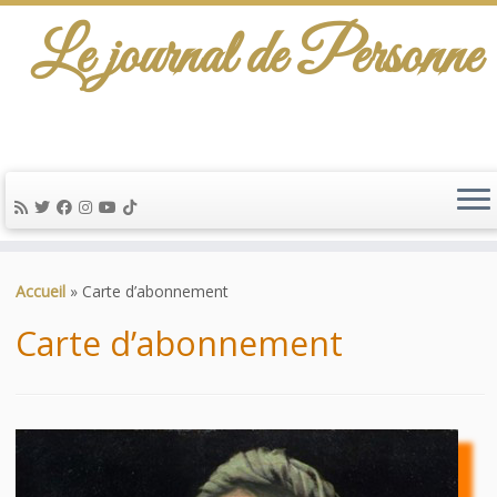
Le journal de Personne
De l'info-scénario pour traiter une question
d'actualité…
Passer
au
Accueil
»
Carte d’abonnement
contenu
Carte d’abonnement