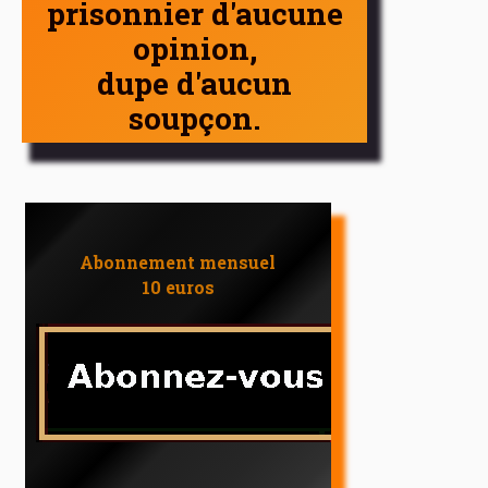
prisonnier d'aucune
opinion,
dupe d'aucun
soupçon.
Abonnement mensuel
10 euros