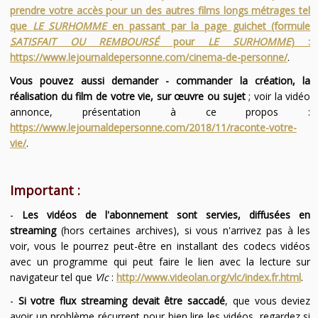
prendre votre accès pour un des autres films longs métrages tel
que
LE SURHOMME
en passant par la page guichet (formule
SATISFAIT OU REMBOURSÉ
pour
LE SURHOMME
) :
https://www.lejournaldepersonne.com/cinema-de-personne/
.
Vous pouvez aussi demander - commander la création, la
réalisation du film de votre vie, sur œuvre ou sujet
; voir la vidéo
annonce, présentation à ce propos :
https://www.lejournaldepersonne.com/2018/11/raconte-votre-
vie/
.
Important :
-
Les vidéos de l'abonnement sont servies, diffusées en
streaming
(hors certaines archives), si vous n'arrivez pas à les
voir, vous le pourrez peut-être en installant des codecs vidéos
avec un programme qui peut faire le lien avec la lecture sur
navigateur tel que
Vlc
:
http://www.videolan.org/vlc/index.fr.html
.
-
Si votre flux streaming devait être saccadé
, que vous deviez
avoir un problème récurrent pour bien lire les vidéos, regardez si