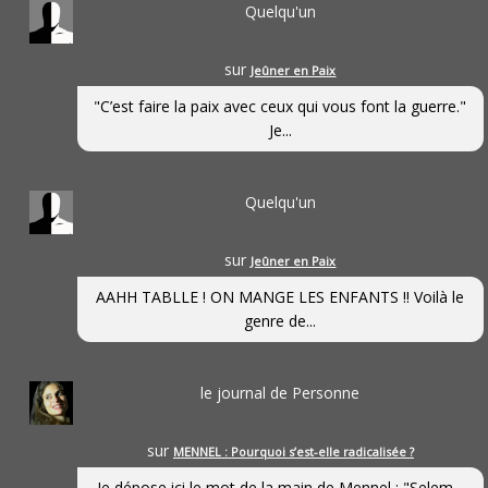
Quelqu'un
sur
Jeûner en Paix
"C’est faire la paix avec ceux qui vous font la guerre."
Je...
Quelqu'un
sur
Jeûner en Paix
AAHH TABLLE ! ON MANGE LES ENFANTS !! Voilà le
genre de...
le journal de Personne
sur
MENNEL : Pourquoi s’est-elle radicalisée ?
Je dépose ici le mot de la main de Mennel : "Selem...