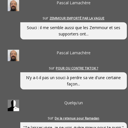
Pascal Lamachère
sur
ZEMMOUR EMPORTÉ PAR LA VAGUE
Souci : il me semble aussi que les Zemmour et ses
supporters ont...
Pascal Lamachère
sur
POUR OU CONTRE TIKTOK ?
N’y a-t-il pas un souci à perdre sa vie d'une certaine
façon...
Quelqu'un
sur
De la retenue pour Ramadan
"Te laisser vivre, je ne vois guère mieux pour te punir."