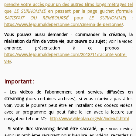
prendre votre accès pour un des autres films longs métrages tel
que
LE SURHOMME
en passant par la page guichet (formule
SATISFAIT OU REMBOURSÉ
pour
LE SURHOMME
) :
https://www.lejournaldepersonne.com/cinema-de-personne/
.
Vous pouvez aussi demander - commander la création, la
réalisation du film de votre vie, sur œuvre ou sujet
; voir la vidéo
annonce, présentation à ce propos :
https://www.lejournaldepersonne.com/2018/11/raconte-votre-
vie/
.
Important :
-
Les vidéos de l'abonnement sont servies, diffusées en
streaming
(hors certaines archives), si vous n'arrivez pas à les
voir, vous le pourrez peut-être en installant des codecs vidéos
avec un programme qui peut faire le lien avec la lecture sur
navigateur tel que
Vlc
:
http://www.videolan.org/vlc/index.fr.html
.
-
Si votre flux streaming devait être saccadé
, que vous deviez
avoir un problème récurrent pour bien lire les vidéos, regardez si