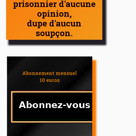
prisonnier d'aucune
opinion,
dupe d'aucun
soupçon.
Abonnement mensuel
10 euros