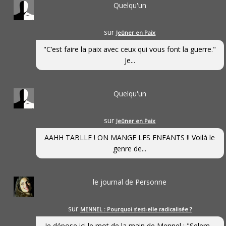
Quelqu'un
sur
Jeûner en Paix
"C’est faire la paix avec ceux qui vous font la guerre."
Je...
Quelqu'un
sur
Jeûner en Paix
AAHH TABLLE ! ON MANGE LES ENFANTS !! Voilà le
genre de...
le journal de Personne
sur
MENNEL : Pourquoi s’est-elle radicalisée ?
Je dépose ici le mot de la main de Mennel : "Selem...