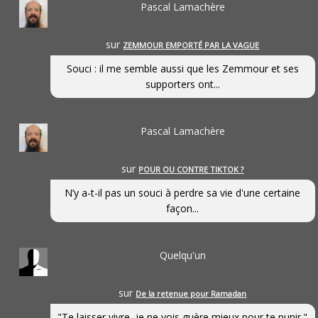
Pascal Lamachère
sur
ZEMMOUR EMPORTÉ PAR LA VAGUE
Souci : il me semble aussi que les Zemmour et ses
supporters ont...
Pascal Lamachère
sur
POUR OU CONTRE TIKTOK ?
N’y a-t-il pas un souci à perdre sa vie d'une certaine
façon...
Quelqu'un
sur
De la retenue pour Ramadan
"Te laisser vivre, je ne vois guère mieux pour te punir."