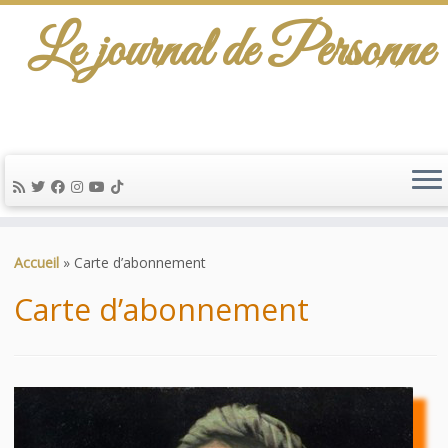
Le journal de Personne
De l'info-scénario pour traiter une question
d'actualité…
Passer
au
Accueil
»
Carte d’abonnement
contenu
Carte d’abonnement