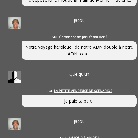
jacou
sur
Comment ne pas s’ennuyer ?
Notre voyage héroîque : de notre ADN double à notre
ADN total...
Quelqu'un
sur
LA PETITE VENDEUSE DE SCENARIOS
Je paie ta paix...
jacou
sur
L’AMOUR À MORT !