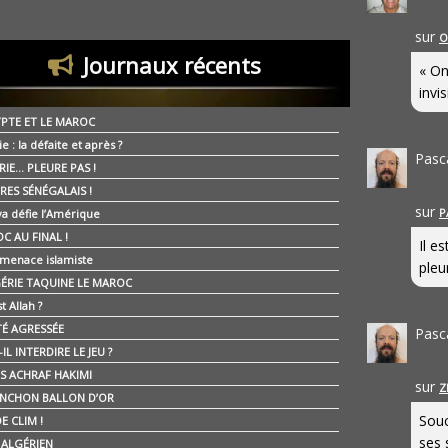
sur
O
Journaux récents
« On
invis
YPTE ET LE MAROC
ie : la défaite et après ?
Pasc
RIE… PLEURE PAS !
RES SÉNÉGALAIS !
sur
P
ya défie l’Amérique
C AU FINAL !
Il e
 menace islamiste
pleur
GÉRIE TAQUINE LE MAROC
t Allah ?
ÉTÉ AGRESSÉE
Pasc
IL INTERDIRE LE JEU ?
IS ACHRAF HAKIMI
sur
Z
NCHON BALLON D’OR
Souc
E CLIM !
ses 
É ALGÉRIEN