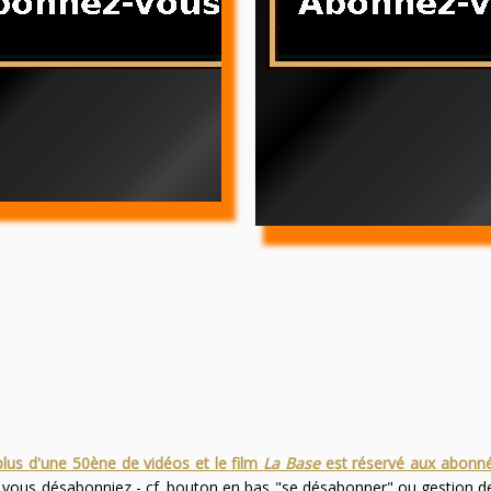
plus d'une 50ène de vidéos et le film
La Base
est réservé aux abonn
s vous désabonniez - cf. bouton en bas "se désabonner" ou gestion 