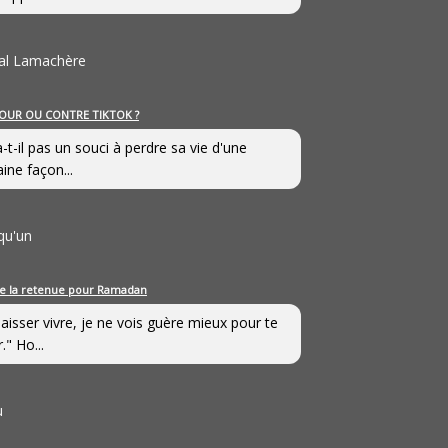
al Lamachère
OUR OU CONTRE TIKTOK ?
a-t-il pas un souci à perdre sa vie d'une
aine façon...
qu'un
e la retenue pour Ramadan
laisser vivre, je ne vois guère mieux pour te
." Ho...
u