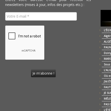
newsletters (mises à jour, infos des projets etc.) :
L’ÉG
Algér
ALGÉ
PAUV
Dziri
MARO
Sous
L’AL
Où es
J’AI 
FAUT-
JE SU
MÉLE
PAS D
L’ÉT