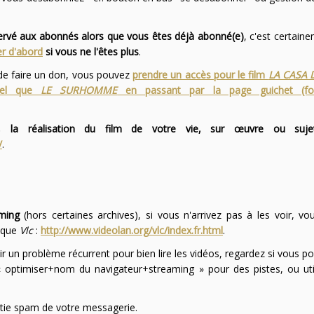
servé aux abonnés alors que vous êtes déjà abonné(e)
, c'est certai
r d'abord
si vous ne l'êtes plus
.
 de faire un don, vous pouvez
prendre un accès pour le film
LA CASA 
 tel que
LE SURHOMME
en passant par la page guichet (f
 la réalisation du film de votre vie, sur œuvre ou suje
/
.
ming
(hors certaines archives), si vous n'arrivez pas à les voir, v
l que
Vlc
:
http://www.videolan.org/vlc/index.fr.html
.
ir un problème récurrent pour bien lire les vidéos, regardez si vous po
optimiser+nom du navigateur+streaming » pour des pistes, ou uti
partie spam de votre messagerie.