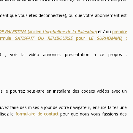
nement que vous êtes déconnecté(e), ou que votre abonnement est
DE PALESTINA
(ancien
L'orpheline de la Palestine
)
et / ou
prendre
ormule
SATISFAIT OU REMBOURSÉ
pour
LE SURHOMME
) :
t
; voir la vidéo annonce, présentation à ce propos :
ous le pourrez peut-être en installant des codecs vidéos avec un
uvez faire des mises à jour de votre navigateur, ensuite faites une
lisez le
formulaire de contact
pour que nous vous fassions des