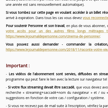
une année est sans renouvellement automatique).
Si vous tombez sur cette page en voulant accéder à un billet ré
arrivé à expiration. Dans tous les cas vous devez
vous reconnecte
Pour soutenir Personne et son travail
, en plus de vous abonner,
votre accès pour un des autres films longs métrages
https://www.lejournaldepersonne.com/cinema-de-personne/
.
Vous pouvez aussi demander - commander la création,
https://www.lejournaldepersonne.com/2018/11/raconte-votre-vie
Important :
-
Les vidéos de l'abonnement sont servies, diffusées en strea
programme qui peut faire le lien avec la lecture sur navigateur te
-
Si votre flux streaming devait être saccadé
, que vous deviez avo
recherche « streaming+saccadé+nom du navigateur » et / ou « 
suggestions en fonction de votre cas / configuration / système.
- Si vous ne recevez pas de mail suite à l'inscription, vérifiez la 