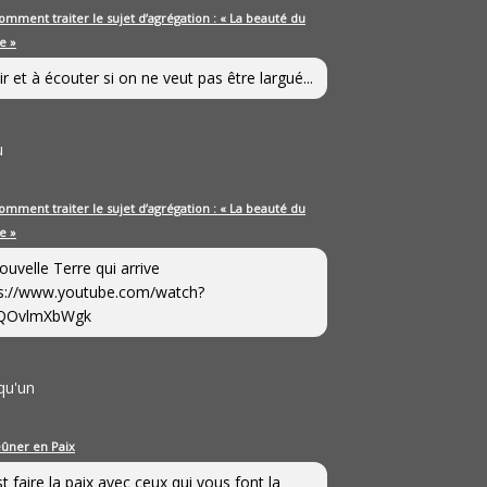
omment traiter le sujet d’agrégation : « La beauté du
e »
ir et à écouter si on ne veut pas être largué...
u
omment traiter le sujet d’agrégation : « La beauté du
e »
ouvelle Terre qui arrive
s://www.youtube.com/watch?
QOvlmXbWgk
qu'un
eûner en Paix
st faire la paix avec ceux qui vous font la