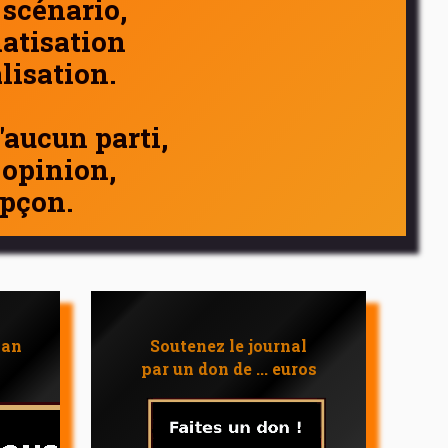
 scénario,
atisation
alisation.
d'aucun parti,
 opinion,
pçon.
 an
Soutenez le journal
par un don de ... euros