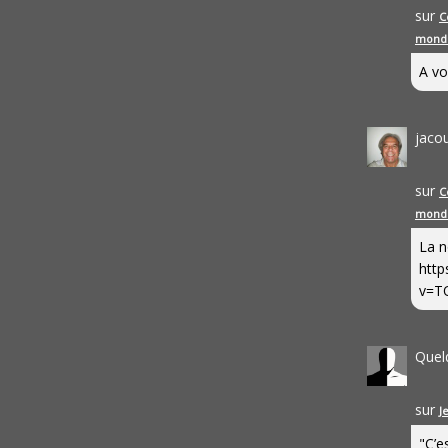
sur
C
mond
A vo
jaco
sur
C
mond
La n
http
v=T
Quel
sur
J
"C’e