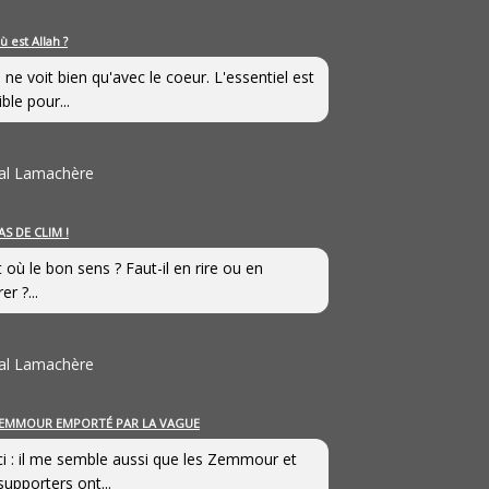
ù est Allah ?
 ne voit bien qu'avec le coeur. L'essentiel est
ible pour...
al Lamachère
AS DE CLIM !
st où le bon sens ? Faut-il en rire ou en
er ?...
al Lamachère
EMMOUR EMPORTÉ PAR LA VAGUE
i : il me semble aussi que les Zemmour et
supporters ont...