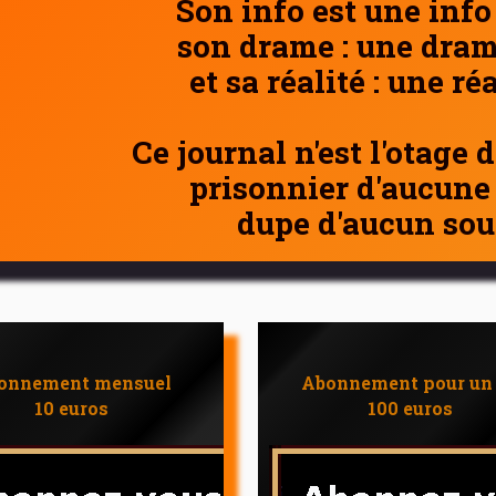
Son info est une info
son drame : une dram
et sa réalité : une ré
Ce journal n'est l'otage 
prisonnier d'aucune
dupe d'aucun sou
onnement mensuel
Abonnement pour un
10 euros
100 euros