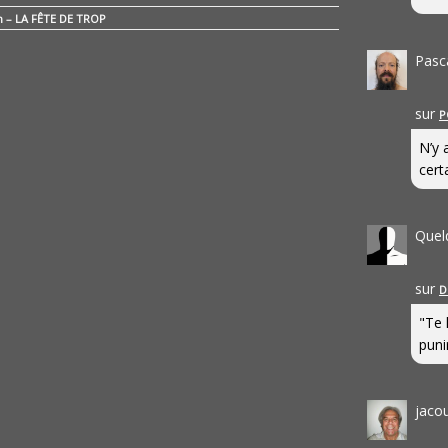
n – LA FÊTE DE TROP
Pasc
sur
P
N’y 
cert
Quel
sur
D
"Te 
punir
jaco