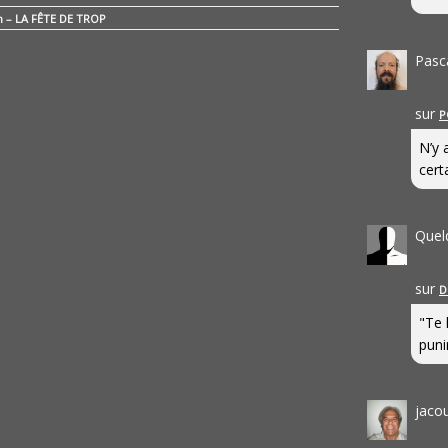
n – LA FÊTE DE TROP
Pasc
sur
P
N’y 
cert
Quel
sur
D
"Te 
punir
jaco