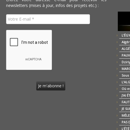
newsletters (mises à jour, infos des projets etc.) :
L’ÉG
Algér
ALGÉ
PAUV
Dziri
MARO
Sous
L’AL
Où es
J’AI 
FAUT-
JE SU
MÉLE
PAS D
L’ÉT