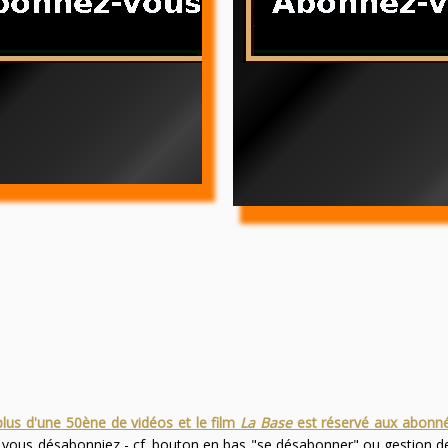
plus d'une 50ène de vidéos et le film
La Base
est réservé aux abonn
s vous désabonniez - cf. bouton en bas "se désabonner" ou gestion 