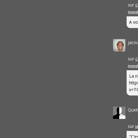
sur
C
mond
A vo
jaco
sur
C
mond
La n
http
v=T
Quel
sur
J
"C’e