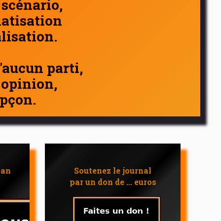
 scénario,
atisation
alisation.
d'aucun parti,
 opinion,
pçon.
 an
Soutenez le journal
par un don de ... euros