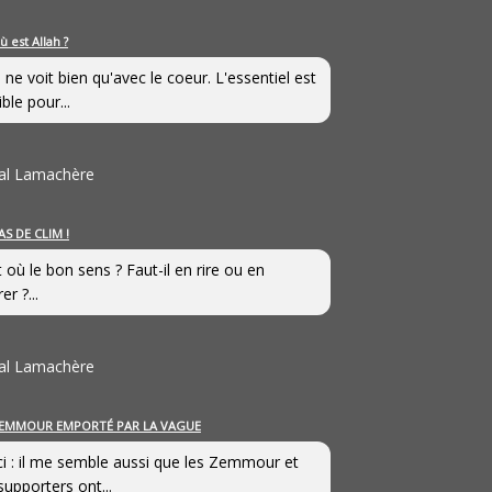
ù est Allah ?
 ne voit bien qu'avec le coeur. L'essentiel est
ible pour...
al Lamachère
AS DE CLIM !
st où le bon sens ? Faut-il en rire ou en
er ?...
al Lamachère
EMMOUR EMPORTÉ PAR LA VAGUE
i : il me semble aussi que les Zemmour et
supporters ont...