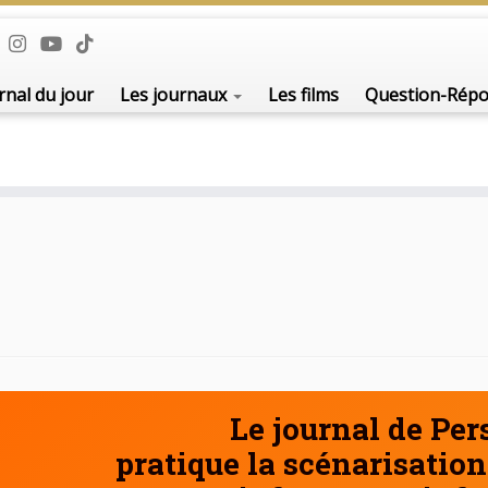
De l'i
rnal du jour
Les journaux
Les films
Question-Rép
Le journal de Pe
pratique la scénarisation 