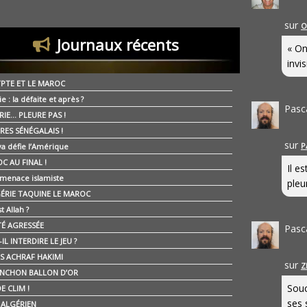
sur
O
Journaux récents
« On
invis
YPTE ET LE MAROC
ie : la défaite et après ?
Pasc
RIE… PLEURE PAS !
RES SÉNÉGALAIS !
sur
P
ya défie l’Amérique
C AU FINAL !
Il e
 menace islamiste
pleur
GÉRIE TAQUINE LE MAROC
t Allah ?
ÉTÉ AGRESSÉE
Pasc
IL INTERDIRE LE JEU ?
IS ACHRAF HAKIMI
sur
Z
NCHON BALLON D’OR
Souc
E CLIM !
ses 
É ALGÉRIEN