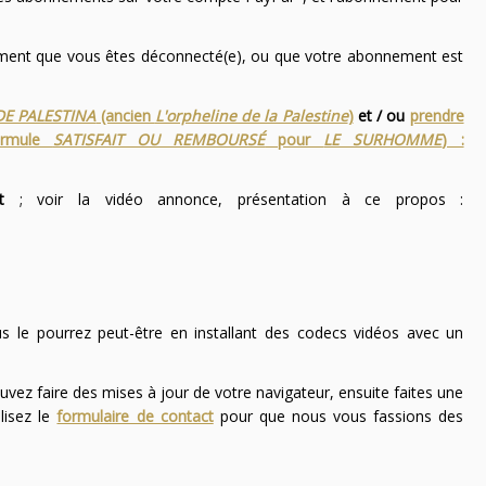
nement que vous êtes déconnecté(e), ou que votre abonnement est
DE PALESTINA
(ancien
L'orpheline de la Palestine
)
et / ou
prendre
ormule
SATISFAIT OU REMBOURSÉ
pour
LE SURHOMME
) :
t
; voir la vidéo annonce, présentation à ce propos :
ous le pourrez peut-être en installant des codecs vidéos avec un
uvez faire des mises à jour de votre navigateur, ensuite faites une
lisez le
formulaire de contact
pour que nous vous fassions des