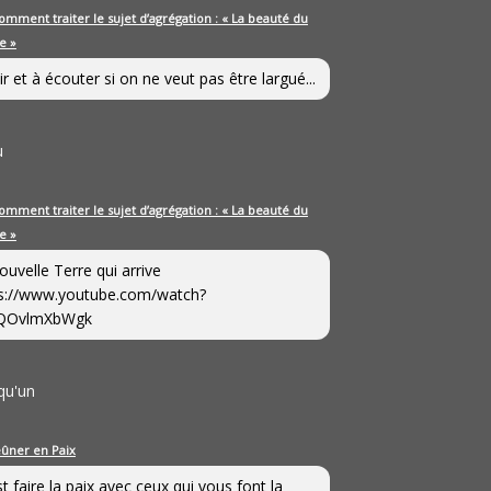
omment traiter le sujet d’agrégation : « La beauté du
e »
ir et à écouter si on ne veut pas être largué...
u
omment traiter le sujet d’agrégation : « La beauté du
e »
ouvelle Terre qui arrive
s://www.youtube.com/watch?
QOvlmXbWgk
qu'un
eûner en Paix
st faire la paix avec ceux qui vous font la