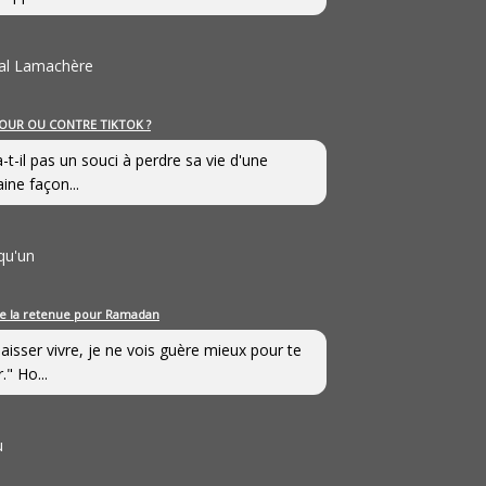
al Lamachère
OUR OU CONTRE TIKTOK ?
a-t-il pas un souci à perdre sa vie d'une
aine façon...
qu'un
e la retenue pour Ramadan
laisser vivre, je ne vois guère mieux pour te
." Ho...
u