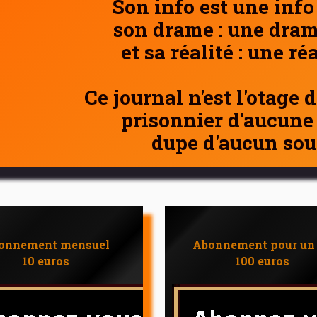
Son info est une info
son drame : une dram
et sa réalité : une ré
Ce journal n'est l'otage 
prisonnier d'aucune
dupe d'aucun sou
onnement mensuel
Abonnement pour un
10 euros
100 euros