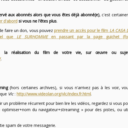
servé aux abonnés alors que vous êtes déjà abonné(e)
, c'est certai
r d'abord
si vous ne l'êtes plus
.
 de faire un don, vous pouvez
prendre un accès pour le film
LA CASA 
 tel que
LE SURHOMME
en passant par la page guichet (f
 la réalisation du film de votre vie, sur œuvre ou suje
/
.
ming
(hors certaines archives), si vous n'arrivez pas à les voir, v
l que
Vlc
:
http://www.videolan.org/vlc/index.fr.html
.
ir un problème récurrent pour bien lire les vidéos, regardez si vous po
optimiser+nom du navigateur+streaming » pour des pistes, ou uti
partie spam de votre messagerie.