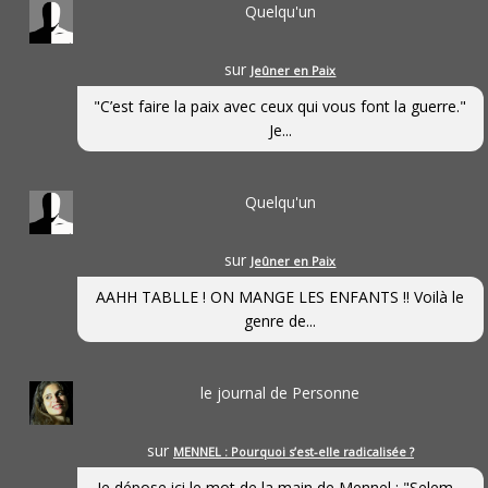
Quelqu'un
sur
Jeûner en Paix
"C’est faire la paix avec ceux qui vous font la guerre."
Je...
Quelqu'un
sur
Jeûner en Paix
AAHH TABLLE ! ON MANGE LES ENFANTS !! Voilà le
genre de...
le journal de Personne
sur
MENNEL : Pourquoi s’est-elle radicalisée ?
Je dépose ici le mot de la main de Mennel : "Selem...