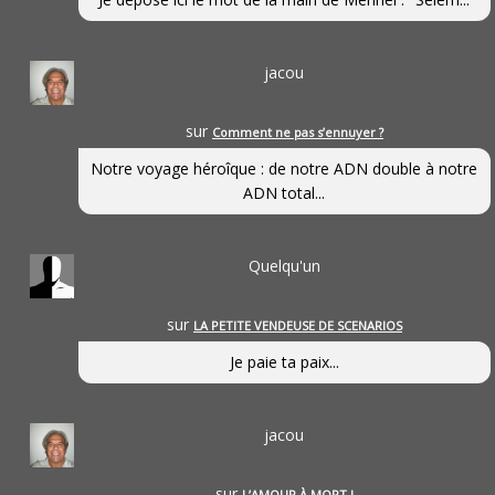
jacou
sur
Comment ne pas s’ennuyer ?
Notre voyage héroîque : de notre ADN double à notre
ADN total...
Quelqu'un
sur
LA PETITE VENDEUSE DE SCENARIOS
Je paie ta paix...
jacou
sur
L’AMOUR À MORT !