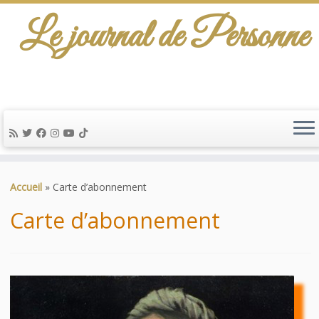
Le journal de Personne
De l'info-scénario pour traiter une question
d'actualité…
Passer
au
Accueil
»
Carte d’abonnement
contenu
Carte d’abonnement