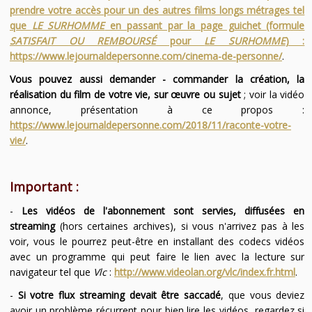
prendre votre accès pour un des autres films longs métrages tel
que
LE SURHOMME
en passant par la page guichet (formule
SATISFAIT OU REMBOURSÉ
pour
LE SURHOMME
) :
https://www.lejournaldepersonne.com/cinema-de-personne/
.
Vous pouvez aussi demander - commander la création, la
réalisation du film de votre vie, sur œuvre ou sujet
; voir la vidéo
annonce, présentation à ce propos :
https://www.lejournaldepersonne.com/2018/11/raconte-votre-
vie/
.
Important :
-
Les vidéos de l'abonnement sont servies, diffusées en
streaming
(hors certaines archives), si vous n'arrivez pas à les
voir, vous le pourrez peut-être en installant des codecs vidéos
avec un programme qui peut faire le lien avec la lecture sur
navigateur tel que
Vlc
:
http://www.videolan.org/vlc/index.fr.html
.
-
Si votre flux streaming devait être saccadé
, que vous deviez
avoir un problème récurrent pour bien lire les vidéos, regardez si