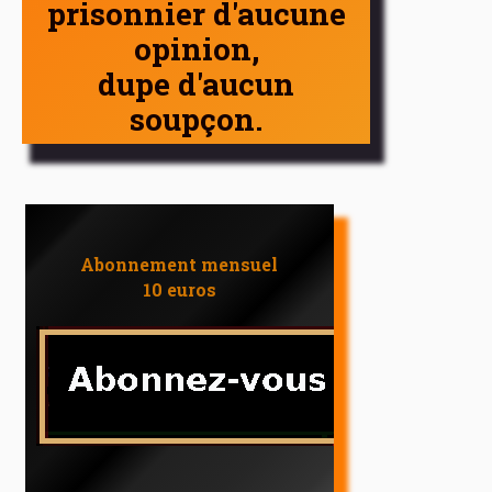
prisonnier d'aucune
opinion,
dupe d'aucun
soupçon.
Abonnement mensuel
10 euros