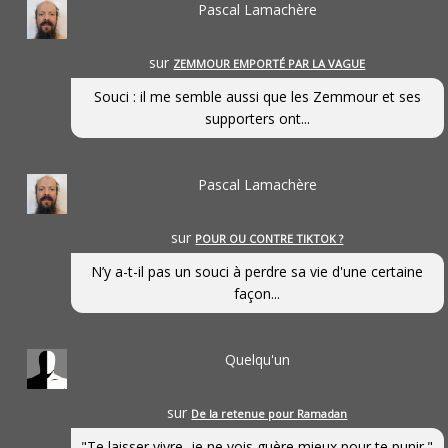
Pascal Lamachère
sur
ZEMMOUR EMPORTÉ PAR LA VAGUE
Souci : il me semble aussi que les Zemmour et ses
supporters ont...
Pascal Lamachère
sur
POUR OU CONTRE TIKTOK ?
N’y a-t-il pas un souci à perdre sa vie d'une certaine
façon...
Quelqu'un
sur
De la retenue pour Ramadan
"Te laisser vivre, je ne vois guère mieux pour te punir."