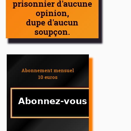
prisonnier d'aucune
opinion,
dupe d'aucun
soupçon.
Abonnement mensuel
10 euros