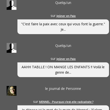
Quelqu'un
sur
Jeûner en Paix
"C’est faire la paix avec ceux qui vous font la guerre."
Je...
Quelqu'un
sur
Jeûner en Paix
AAHH TABLLE ! ON MANGE LES ENFANTS !! Voilà le
genre de...
le journal de Personne
sur
MENNEL : Pourquoi s’est-elle radicalisée ?
Je dépose ici le mot de la main de Mennel : "Selem...