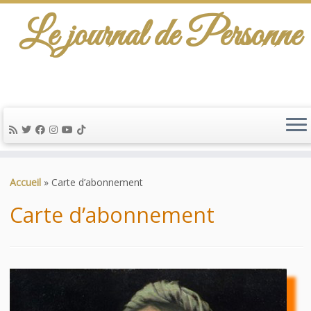
Le journal de Personne
De l'info-scénario pour traiter une question
d'actualité…
Passer
au
Accueil
»
Carte d’abonnement
contenu
Carte d’abonnement