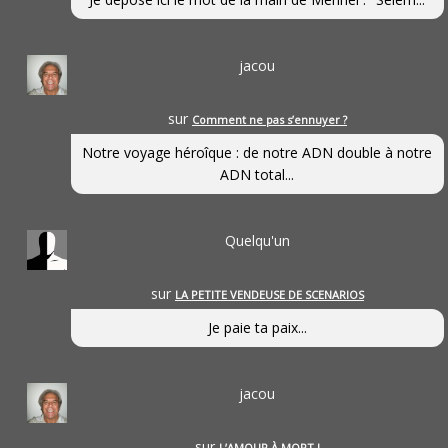
jacou
sur
Comment ne pas s’ennuyer ?
Notre voyage héroîque : de notre ADN double à notre
ADN total...
Quelqu'un
sur
LA PETITE VENDEUSE DE SCENARIOS
Je paie ta paix...
jacou
sur
L’AMOUR À MORT !