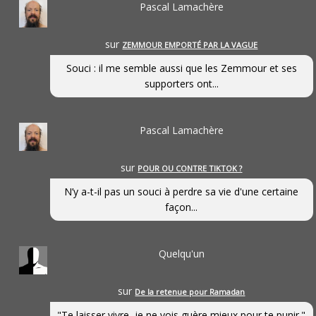
Pascal Lamachère
sur
ZEMMOUR EMPORTÉ PAR LA VAGUE
Souci : il me semble aussi que les Zemmour et ses
supporters ont...
Pascal Lamachère
sur
POUR OU CONTRE TIKTOK ?
N’y a-t-il pas un souci à perdre sa vie d'une certaine
façon...
Quelqu'un
sur
De la retenue pour Ramadan
"Te laisser vivre, je ne vois guère mieux pour te punir."