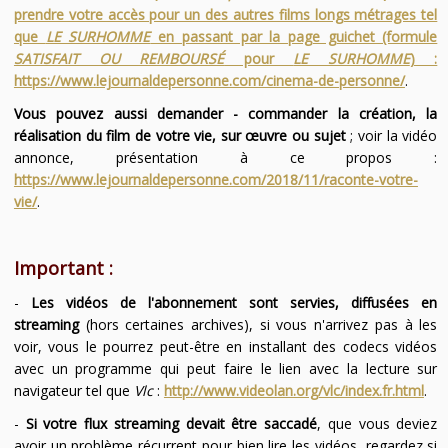
prendre votre accès pour un des autres films longs métrages tel
que
LE SURHOMME
en passant par la page guichet (formule
SATISFAIT OU REMBOURSÉ
pour
LE SURHOMME
) :
https://www.lejournaldepersonne.com/cinema-de-personne/
.
Vous pouvez aussi demander - commander la création, la
réalisation du film de votre vie, sur œuvre ou sujet
; voir la vidéo
annonce, présentation à ce propos :
https://www.lejournaldepersonne.com/2018/11/raconte-votre-
vie/
.
Important :
-
Les vidéos de l'abonnement sont servies, diffusées en
streaming
(hors certaines archives), si vous n'arrivez pas à les
voir, vous le pourrez peut-être en installant des codecs vidéos
avec un programme qui peut faire le lien avec la lecture sur
navigateur tel que
Vlc
:
http://www.videolan.org/vlc/index.fr.html
.
-
Si votre flux streaming devait être saccadé
, que vous deviez
avoir un problème récurrent pour bien lire les vidéos, regardez si