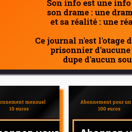
Son info est une info
son drame : une dram
et sa réalité : une ré
Ce journal n'est l'otage 
prisonnier d'aucune
dupe d'aucun sou
onnement mensuel
Abonnement pour un
10 euros
100 euros