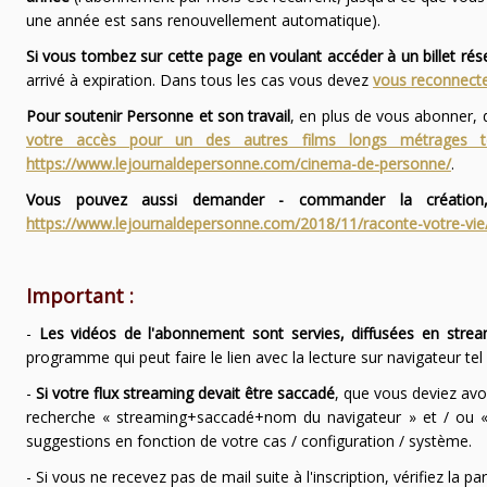
une année est sans renouvellement automatique).
Si vous tombez sur cette page en voulant accéder à un billet ré
arrivé à expiration. Dans tous les cas vous devez
vous reconnecte
Pour soutenir Personne et son travail
, en plus de vous abonner,
votre accès pour un des autres films longs métrages
https://www.lejournaldepersonne.com/cinema-de-personne/
.
Vous pouvez aussi demander - commander la création,
https://www.lejournaldepersonne.com/2018/11/raconte-votre-vie
Important :
-
Les vidéos de l'abonnement sont servies, diffusées en strea
programme qui peut faire le lien avec la lecture sur navigateur te
-
Si votre flux streaming devait être saccadé
, que vous deviez avo
recherche « streaming+saccadé+nom du navigateur » et / ou « 
suggestions en fonction de votre cas / configuration / système.
- Si vous ne recevez pas de mail suite à l'inscription, vérifiez la 