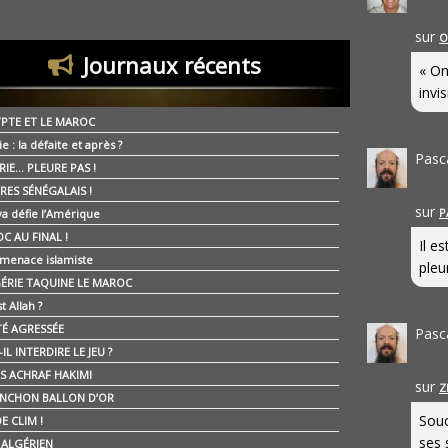
sur
O
Journaux récents
« On
invis
YPTE ET LE MAROC
ie : la défaite et après ?
Pasc
RIE… PLEURE PAS !
RES SÉNÉGALAIS !
sur
P
ya défie l’Amérique
C AU FINAL !
Il e
 menace islamiste
pleur
GÉRIE TAQUINE LE MAROC
t Allah ?
ÉTÉ AGRESSÉE
Pasc
IL INTERDIRE LE JEU ?
IS ACHRAF HAKIMI
sur
Z
NCHON BALLON D’OR
Souc
E CLIM !
ses 
É ALGÉRIEN