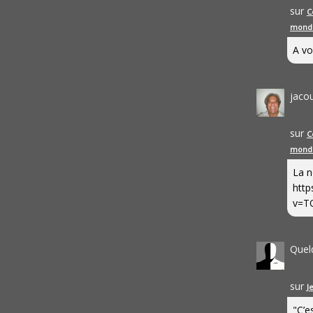
sur
C
mond
A vo
jaco
sur
C
mond
La n
http
v=T
Quel
sur
J
"C’e