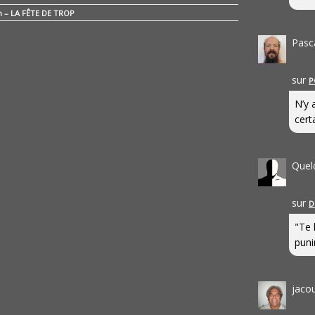
n – LA FÊTE DE TROP
Pasc
sur
P
N’y 
cert
Quel
sur
D
"Te 
punir
jaco