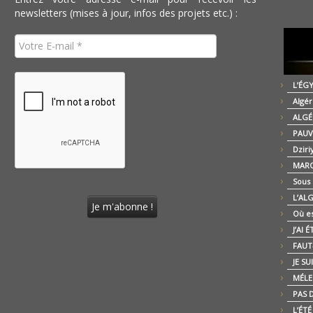
newsletters (mises à jour, infos des projets etc.) :
L’ÉG
Algér
ALGÉ
PAUV
Dziri
MARO
Sous
L’AL
Où es
J’AI 
FAUT-
JE SU
MÉLE
PAS D
L’ÉT