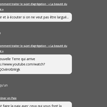
omment traiter le sujet d’agrégation : « La beauté du
e »
ir et à écouter si on ne veut pas être largué...
u
omment traiter le sujet d’agrégation : « La beauté du
e »
ouvelle Terre qui arrive
s://www.youtube.com/watch?
QOvlmXbWgk
qu'un
eûner en Paix
st faire la paix avec ceux qui vous font la