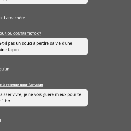
al Lamachère
OUR OU CONTRE TIKTOK ?
a-t-il pas un souci à perdre sa vie d'une
aine façon...
qu'un
e la retenue pour Ramadan
laisser vivre, je ne vois guère mieux pour te
." Ho...
u