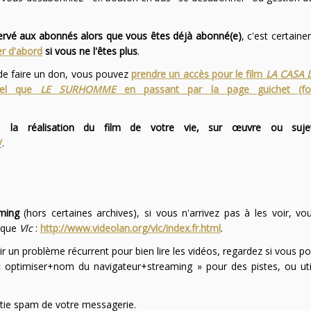
servé aux abonnés alors que vous êtes déjà abonné(e)
, c'est certai
r d'abord
si vous ne l'êtes plus
.
 de faire un don, vous pouvez
prendre un accès pour le film
LA CASA 
 tel que
LE SURHOMME
en passant par la page guichet (f
 la réalisation du film de votre vie, sur œuvre ou suje
/
.
ming
(hors certaines archives), si vous n'arrivez pas à les voir, v
l que
Vlc
:
http://www.videolan.org/vlc/index.fr.html
.
ir un problème récurrent pour bien lire les vidéos, regardez si vous po
optimiser+nom du navigateur+streaming » pour des pistes, ou uti
partie spam de votre messagerie.