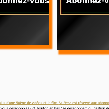
plus d'une 50ène de vidéos et le film
La Base
est réservé aux abonn
s vous désabonniez - cf. bouton en bas "se désabonner" ou gestion 