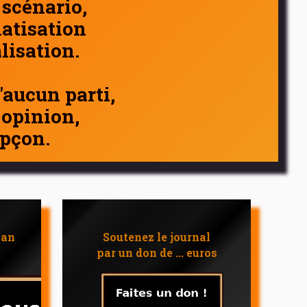
 scénario,
atisation
alisation.
d'aucun parti,
 opinion,
pçon.
 an
Soutenez le journal
par un don de ... euros