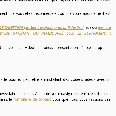
nement que vous êtes déconnecté(e), ou que votre abonnement est
DE PALESTINA
(ancien
L'orpheline de la Palestine
)
et / ou
prendre
ormule
SATISFAIT OU REMBOURSÉ
pour
LE SURHOMME
) :
t
; voir la vidéo annonce, présentation à ce propos :
ous le pourrez peut-être en installant des codecs vidéos avec un
uvez faire des mises à jour de votre navigateur, ensuite faites une
lisez le
formulaire de contact
pour que nous vous fassions des