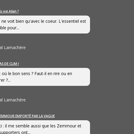
ù est Allah ?
 ne voit bien qu'avec le coeur. L'essentiel est
ible pour...
al Lamachère
AS DE CLIM !
st où le bon sens ? Faut-il en rire ou en
er ?...
al Lamachère
EMMOUR EMPORTÉ PAR LA VAGUE
i : il me semble aussi que les Zemmour et
supporters ont...