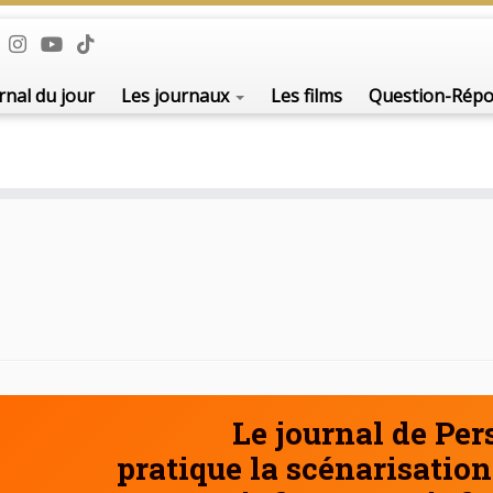
De l'i
rnal du jour
Les journaux
Les films
Question-Rép
Le journal de Pe
pratique la scénarisation 