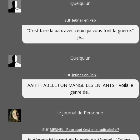
Quelqu'un
sur
Jeûner en Paix
"C’est faire la paix avec ceux qui vous font la guerre."
Je...
Quelqu'un
sur
Jeûner en Paix
AAHH TABLLE ! ON MANGE LES ENFANTS !! Voilà le
genre de...
le journal de Personne
sur
MENNEL : Pourquoi s’est-elle radicalisée ?
Je dépose ici le mot de la main de Mennel : "Selem...