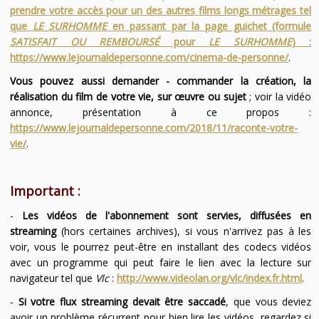
prendre votre accès pour un des autres films longs métrages tel
que
LE SURHOMME
en passant par la page guichet (formule
SATISFAIT OU REMBOURSÉ
pour
LE SURHOMME
) :
https://www.lejournaldepersonne.com/cinema-de-personne/
.
Vous pouvez aussi demander - commander la création, la
réalisation du film de votre vie, sur œuvre ou sujet
; voir la vidéo
annonce, présentation à ce propos :
https://www.lejournaldepersonne.com/2018/11/raconte-votre-
vie/
.
Important :
-
Les vidéos de l'abonnement sont servies, diffusées en
streaming
(hors certaines archives), si vous n'arrivez pas à les
voir, vous le pourrez peut-être en installant des codecs vidéos
avec un programme qui peut faire le lien avec la lecture sur
navigateur tel que
Vlc
:
http://www.videolan.org/vlc/index.fr.html
.
-
Si votre flux streaming devait être saccadé
, que vous deviez
avoir un problème récurrent pour bien lire les vidéos, regardez si