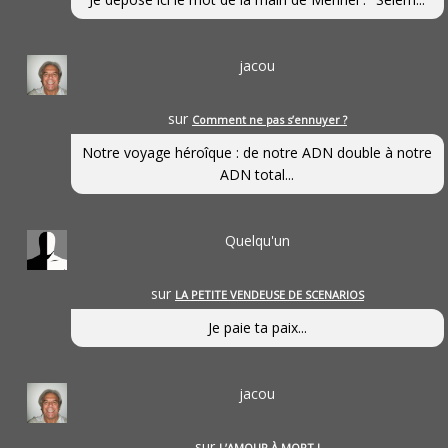
jacou
sur
Comment ne pas s’ennuyer ?
Notre voyage héroîque : de notre ADN double à notre
ADN total...
Quelqu'un
sur
LA PETITE VENDEUSE DE SCENARIOS
Je paie ta paix...
jacou
sur
L’AMOUR À MORT !