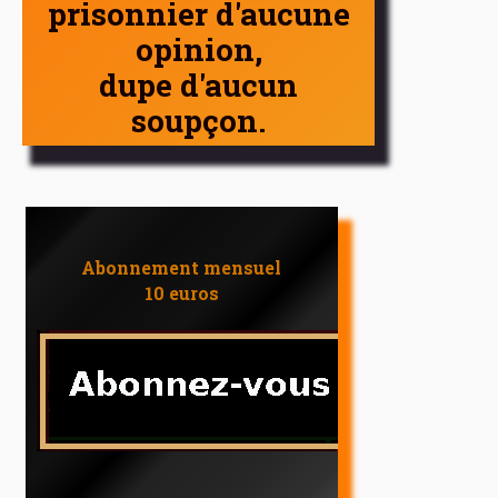
prisonnier d'aucune
opinion,
dupe d'aucun
soupçon.
Abonnement mensuel
10 euros