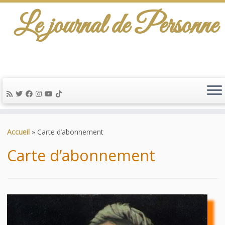
Le journal de Personne
De l'info-scénario pour traiter une question
d'actualité…
Passer
au
Accueil
»
Carte d’abonnement
contenu
Carte d’abonnement