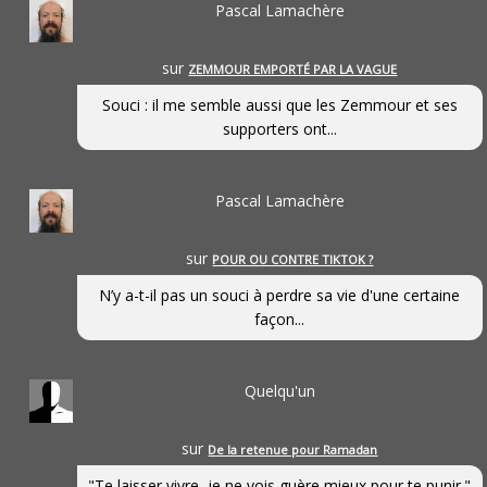
Pascal Lamachère
sur
ZEMMOUR EMPORTÉ PAR LA VAGUE
Souci : il me semble aussi que les Zemmour et ses
supporters ont...
Pascal Lamachère
sur
POUR OU CONTRE TIKTOK ?
N’y a-t-il pas un souci à perdre sa vie d'une certaine
façon...
Quelqu'un
sur
De la retenue pour Ramadan
"Te laisser vivre, je ne vois guère mieux pour te punir."