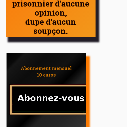
prisonnier d'aucune
opinion,
dupe d'aucun
soupçon.
Abonnement mensuel
10 euros