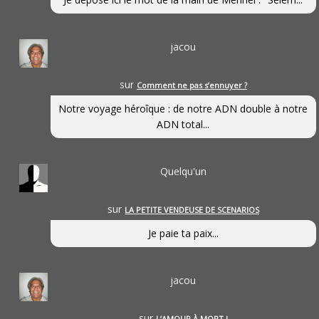
jacou
sur
Comment ne pas s’ennuyer ?
Notre voyage héroîque : de notre ADN double à notre
ADN total...
Quelqu'un
sur
LA PETITE VENDEUSE DE SCENARIOS
Je paie ta paix...
jacou
sur
L’AMOUR À MORT !