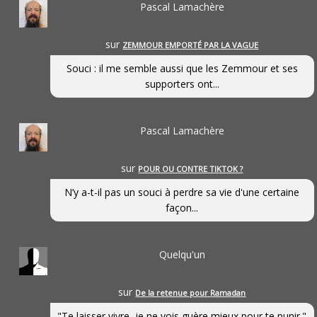
Pascal Lamachère
sur
ZEMMOUR EMPORTÉ PAR LA VAGUE
Souci : il me semble aussi que les Zemmour et ses
supporters ont...
Pascal Lamachère
sur
POUR OU CONTRE TIKTOK ?
N’y a-t-il pas un souci à perdre sa vie d'une certaine
façon...
Quelqu'un
sur
De la retenue pour Ramadan
"Te laisser vivre, je ne vois guère mieux pour te punir."