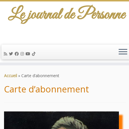
Le journal de Personne
De l'info-scénario pour traiter une question
d'actualité…
Passer
au
Accueil
»
Carte d’abonnement
contenu
Carte d’abonnement