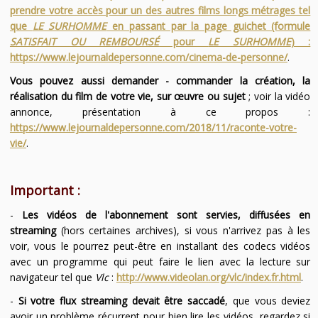
prendre votre accès pour un des autres films longs métrages tel
que
LE SURHOMME
en passant par la page guichet (formule
SATISFAIT OU REMBOURSÉ
pour
LE SURHOMME
) :
https://www.lejournaldepersonne.com/cinema-de-personne/
.
Vous pouvez aussi demander - commander la création, la
réalisation du film de votre vie, sur œuvre ou sujet
; voir la vidéo
annonce, présentation à ce propos :
https://www.lejournaldepersonne.com/2018/11/raconte-votre-
vie/
.
Important :
-
Les vidéos de l'abonnement sont servies, diffusées en
streaming
(hors certaines archives), si vous n'arrivez pas à les
voir, vous le pourrez peut-être en installant des codecs vidéos
avec un programme qui peut faire le lien avec la lecture sur
navigateur tel que
Vlc
:
http://www.videolan.org/vlc/index.fr.html
.
-
Si votre flux streaming devait être saccadé
, que vous deviez
avoir un problème récurrent pour bien lire les vidéos, regardez si