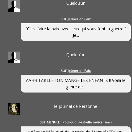
Quelqu'un
sur
Jeûner en Paix
"C’est faire la paix avec ceux qui vous font la guerre."
Je...
Quelqu'un
sur
Jeûner en Paix
AAHH TABLLE ! ON MANGE LES ENFANTS !! Voilà le
genre de...
le journal de Personne
sur
MENNEL : Pourquoi s’est-elle radicalisée ?
Je dépose ici le mot de la main de Mennel : "Selem...