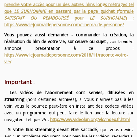
prendre votre accès pour un des autres films longs métrages tel
que
LE SURHOMME
en passant par la page guichet (formule
SATISFAIT OU REMBOURSÉ
pour
LE SURHOMME
) :
https://www.lejournaldepersonne.com/cinema-de-personne/
.
Vous pouvez aussi demander - commander la création, la
réalisation du film de votre vie, sur œuvre ou sujet
; voir la vidéo
annonce, présentation à ce propos :
https://www.lejournaldepersonne.com/2018/11/raconte-votre-
vie/
.
Important :
-
Les vidéos de l'abonnement sont servies, diffusées en
streaming
(hors certaines archives), si vous n'arrivez pas à les
voir, vous le pourrez peut-être en installant des codecs vidéos
avec un programme qui peut faire le lien avec la lecture sur
navigateur tel que
Vlc
:
http://www.videolan.org/vlc/index.fr.html
.
-
Si votre flux streaming devait être saccadé
, que vous deviez
avoir un problème récurrent pour bien lire les vidéos, regardez si