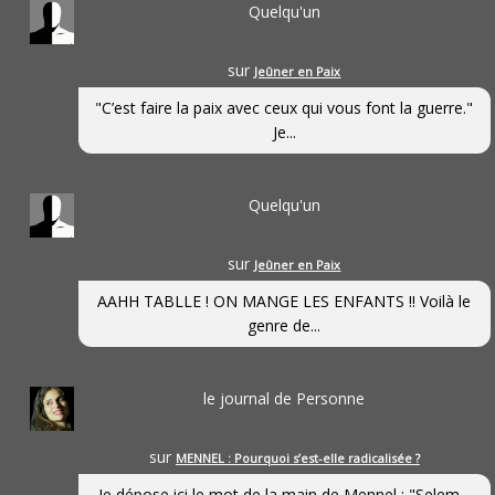
Quelqu'un
sur
Jeûner en Paix
"C’est faire la paix avec ceux qui vous font la guerre."
Je...
Quelqu'un
sur
Jeûner en Paix
AAHH TABLLE ! ON MANGE LES ENFANTS !! Voilà le
genre de...
le journal de Personne
sur
MENNEL : Pourquoi s’est-elle radicalisée ?
Je dépose ici le mot de la main de Mennel : "Selem...