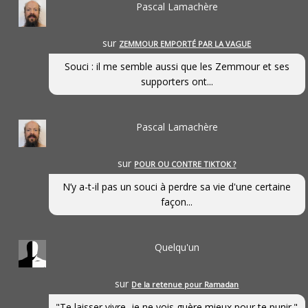
Pascal Lamachère
sur
ZEMMOUR EMPORTÉ PAR LA VAGUE
Souci : il me semble aussi que les Zemmour et ses
supporters ont...
Pascal Lamachère
sur
POUR OU CONTRE TIKTOK ?
N’y a-t-il pas un souci à perdre sa vie d'une certaine
façon...
Quelqu'un
sur
De la retenue pour Ramadan
"Te laisser vivre, je ne vois guère mieux pour te punir."