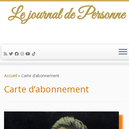
Le journal de Personne
De l'info-scénario pour traiter une question
d'actualité…
Passer
au
Accueil
»
Carte d’abonnement
contenu
Carte d’abonnement