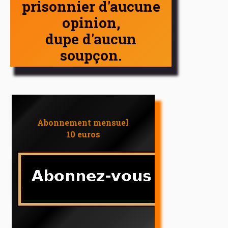
prisonnier d'aucune
opinion,
dupe d'aucun
soupçon.
Abonnement mensuel
10 euros