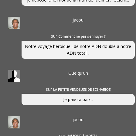
jacou
sur
Comment ne pas s’ennuyer ?
Notre voyage héroîque : de notre ADN double à notre
ADN total...
Quelqu'un
sur
LA PETITE VENDEUSE DE SCENARIOS
Je paie ta paix...
jacou
sur
L’AMOUR À MORT !