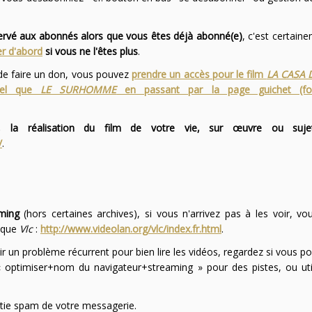
servé aux abonnés alors que vous êtes déjà abonné(e)
, c'est certai
r d'abord
si vous ne l'êtes plus
.
 de faire un don, vous pouvez
prendre un accès pour le film
LA CASA 
 tel que
LE SURHOMME
en passant par la page guichet (f
 la réalisation du film de votre vie, sur œuvre ou suje
/
.
ming
(hors certaines archives), si vous n'arrivez pas à les voir, v
l que
Vlc
:
http://www.videolan.org/vlc/index.fr.html
.
ir un problème récurrent pour bien lire les vidéos, regardez si vous po
optimiser+nom du navigateur+streaming » pour des pistes, ou uti
partie spam de votre messagerie.