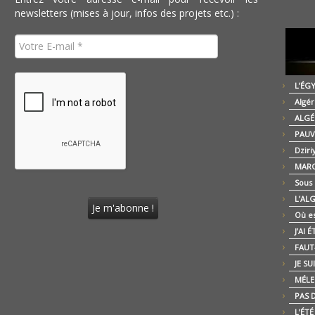
newsletters (mises à jour, infos des projets etc.) :
L’ÉG
Algér
ALGÉ
PAUV
Dziri
MARO
Sous
L’AL
Où es
J’AI 
FAUT-
JE SU
MÉLE
PAS D
L’ÉT