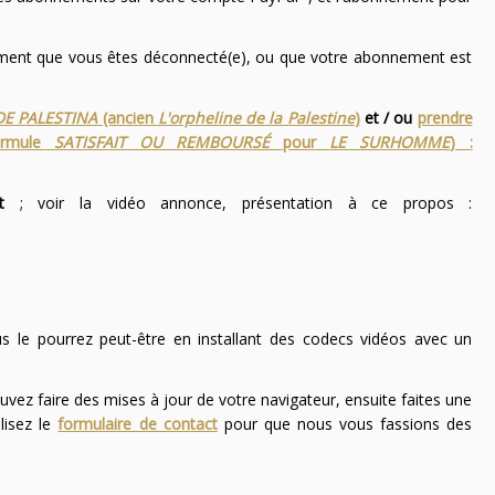
nement que vous êtes déconnecté(e), ou que votre abonnement est
DE PALESTINA
(ancien
L'orpheline de la Palestine
)
et / ou
prendre
ormule
SATISFAIT OU REMBOURSÉ
pour
LE SURHOMME
) :
t
; voir la vidéo annonce, présentation à ce propos :
ous le pourrez peut-être en installant des codecs vidéos avec un
uvez faire des mises à jour de votre navigateur, ensuite faites une
lisez le
formulaire de contact
pour que nous vous fassions des