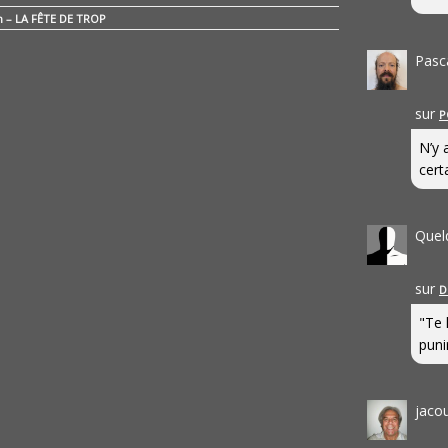
n – LA FÊTE DE TROP
Pasc
sur
P
N’y 
cert
Quel
sur
D
"Te 
punir
jaco