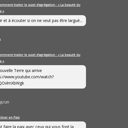
omment traiter le sujet d’agrégation : « La beauté du
e »
ir et à écouter si on ne veut pas être largué...
u
omment traiter le sujet d’agrégation : « La beauté du
e »
ouvelle Terre qui arrive
s://www.youtube.com/watch?
QOvlmXbWgk
qu'un
eûner en Paix
st faire la paix avec ceux qui vous font la