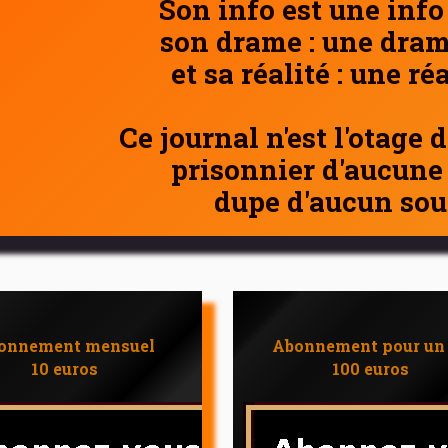
Son info est une info
son drame : une dram
et sa réalité : une ré
Ce journal n'est l'otage 
prisonnier d'aucune
dupe d'aucun sou
onnement mensuel
Abonnement pour un
10 euros
100 euros