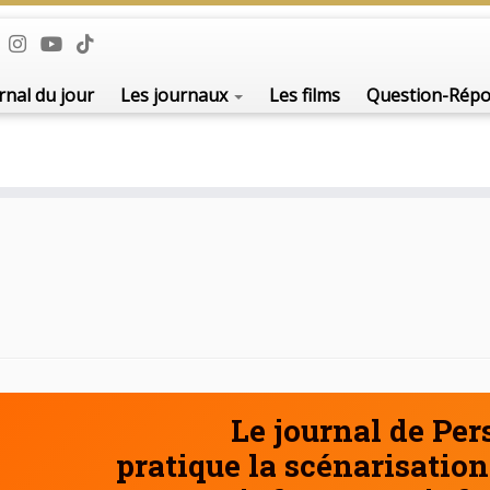
De l'i
rnal du jour
Les journaux
Les films
Question-Rép
Le journal de Pe
pratique la scénarisation 