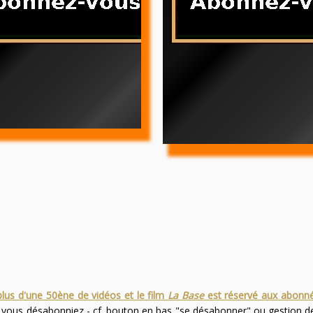
plus d'une 50ène de vidéos et le film
La Base
est réservé aux abonn
s vous désabonniez - cf. bouton en bas "se désabonner" ou gestion 