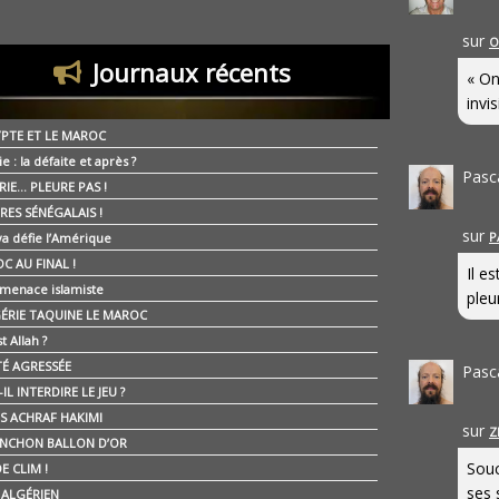
sur
O
Journaux récents
« On
invis
YPTE ET LE MAROC
ie : la défaite et après ?
Pasc
RIE… PLEURE PAS !
RES SÉNÉGALAIS !
sur
P
ya défie l’Amérique
C AU FINAL !
Il e
 menace islamiste
pleur
GÉRIE TAQUINE LE MAROC
t Allah ?
ÉTÉ AGRESSÉE
Pasc
IL INTERDIRE LE JEU ?
IS ACHRAF HAKIMI
sur
Z
NCHON BALLON D’OR
Souc
E CLIM !
ses 
É ALGÉRIEN