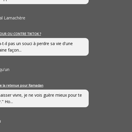
al Lamachère
OUR OU CONTRE TIKTOK ?
a-t-il pas un souci à perdre sa vie d'une
aine façon...
qu'un
e la retenue pour Ramadan
laisser vivre, je ne vois guère mieux pour te
." Ho...
u