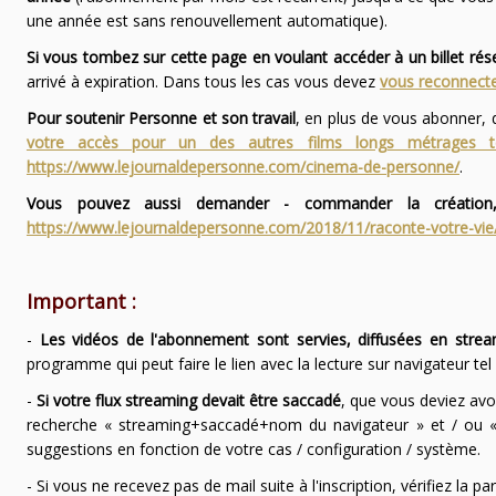
une année est sans renouvellement automatique).
Si vous tombez sur cette page en voulant accéder à un billet ré
arrivé à expiration. Dans tous les cas vous devez
vous reconnecte
Pour soutenir Personne et son travail
, en plus de vous abonner,
votre accès pour un des autres films longs métrages
https://www.lejournaldepersonne.com/cinema-de-personne/
.
Vous pouvez aussi demander - commander la création,
https://www.lejournaldepersonne.com/2018/11/raconte-votre-vie
Important :
-
Les vidéos de l'abonnement sont servies, diffusées en strea
programme qui peut faire le lien avec la lecture sur navigateur te
-
Si votre flux streaming devait être saccadé
, que vous deviez avo
recherche « streaming+saccadé+nom du navigateur » et / ou « 
suggestions en fonction de votre cas / configuration / système.
- Si vous ne recevez pas de mail suite à l'inscription, vérifiez la 