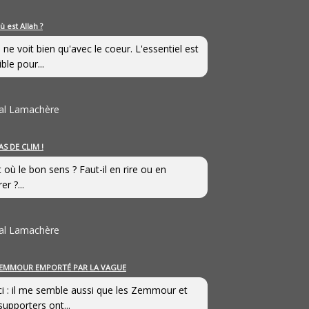
ù est Allah ?
 ne voit bien qu'avec le coeur. L'essentiel est
ible pour...
al Lamachère
AS DE CLIM !
st où le bon sens ? Faut-il en rire ou en
er ?...
al Lamachère
EMMOUR EMPORTÉ PAR LA VAGUE
i : il me semble aussi que les Zemmour et
supporters ont...