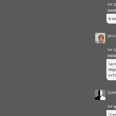
sur
C
mond
A vo
jaco
sur
C
mond
La n
http
v=T
Quel
sur
J
"C’e