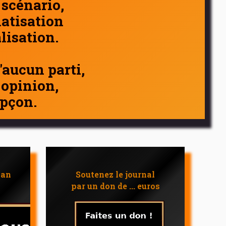
 scénario,
atisation
alisation.
d'aucun parti,
 opinion,
pçon.
 an
Soutenez le journal
par un don de ... euros