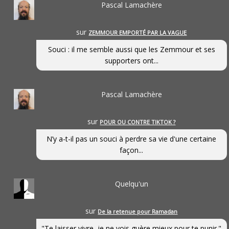
Pascal Lamachère
sur
ZEMMOUR EMPORTÉ PAR LA VAGUE
Souci : il me semble aussi que les Zemmour et ses
supporters ont...
Pascal Lamachère
sur
POUR OU CONTRE TIKTOK ?
N’y a-t-il pas un souci à perdre sa vie d'une certaine
façon...
Quelqu'un
sur
De la retenue pour Ramadan
"Te laisser vivre, je ne vois guère mieux pour te punir."