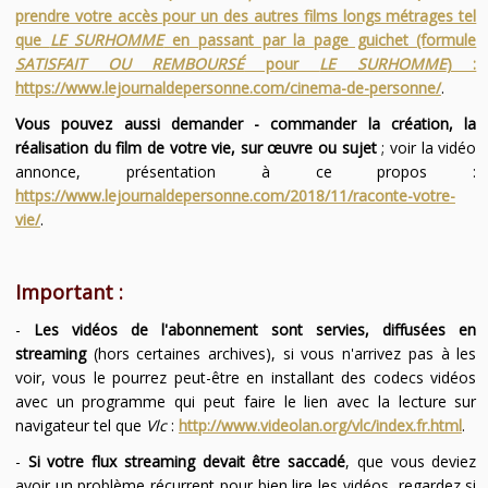
prendre votre accès pour un des autres films longs métrages tel
que
LE SURHOMME
en passant par la page guichet (formule
SATISFAIT OU REMBOURSÉ
pour
LE SURHOMME
) :
https://www.lejournaldepersonne.com/cinema-de-personne/
.
Vous pouvez aussi demander - commander la création, la
réalisation du film de votre vie, sur œuvre ou sujet
; voir la vidéo
annonce, présentation à ce propos :
https://www.lejournaldepersonne.com/2018/11/raconte-votre-
vie/
.
Important :
-
Les vidéos de l'abonnement sont servies, diffusées en
streaming
(hors certaines archives), si vous n'arrivez pas à les
voir, vous le pourrez peut-être en installant des codecs vidéos
avec un programme qui peut faire le lien avec la lecture sur
navigateur tel que
Vlc
:
http://www.videolan.org/vlc/index.fr.html
.
-
Si votre flux streaming devait être saccadé
, que vous deviez
avoir un problème récurrent pour bien lire les vidéos, regardez si