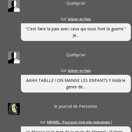
Quelqu'un
sur
Jeûner en Paix
"C’est faire la paix avec ceux qui vous font la guerre."
Je...
Quelqu'un
sur
Jeûner en Paix
AAHH TABLLE ! ON MANGE LES ENFANTS !! Voilà le
genre de...
le journal de Personne
sur
MENNEL : Pourquoi s’est-elle radicalisée ?
Je dépose ici le mot de la main de Mennel : "Selem...