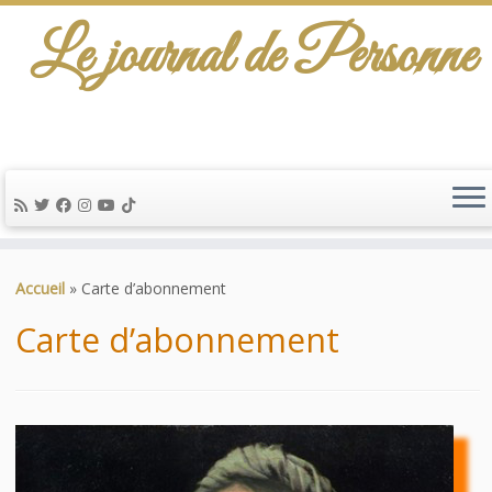
Le journal de Personne
De l'info-scénario pour traiter une question
d'actualité…
Passer
au
Accueil
»
Carte d’abonnement
contenu
Carte d’abonnement