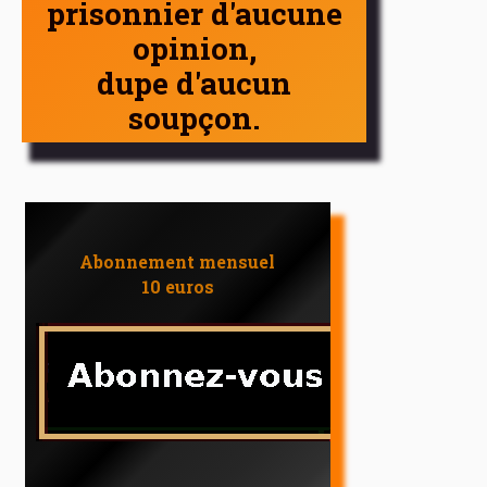
prisonnier d'aucune
opinion,
dupe d'aucun
soupçon.
Abonnement mensuel
10 euros