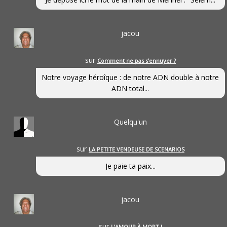
jacou
sur
Comment ne pas s’ennuyer ?
Notre voyage héroîque : de notre ADN double à notre
ADN total...
Quelqu'un
sur
LA PETITE VENDEUSE DE SCENARIOS
Je paie ta paix...
jacou
sur
L’AMOUR À MORT !