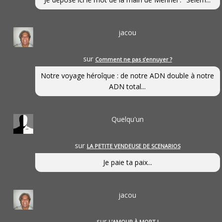
jacou
sur
Comment ne pas s’ennuyer ?
Notre voyage héroîque : de notre ADN double à notre
ADN total...
Quelqu'un
sur
LA PETITE VENDEUSE DE SCENARIOS
Je paie ta paix...
jacou
sur
L’AMOUR À MORT !