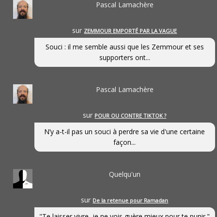
Pascal Lamachère
sur
ZEMMOUR EMPORTÉ PAR LA VAGUE
Souci : il me semble aussi que les Zemmour et ses
supporters ont...
Pascal Lamachère
sur
POUR OU CONTRE TIKTOK ?
N’y a-t-il pas un souci à perdre sa vie d'une certaine
façon...
Quelqu'un
sur
De la retenue pour Ramadan
"Te laisser vivre, je ne vois guère mieux pour te punir."