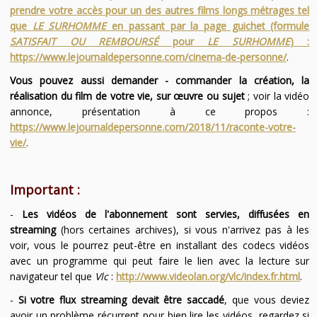
prendre votre accès pour un des autres films longs métrages tel
que
LE SURHOMME
en passant par la page guichet (formule
SATISFAIT OU REMBOURSÉ
pour
LE SURHOMME
) :
https://www.lejournaldepersonne.com/cinema-de-personne/
.
Vous pouvez aussi demander - commander la création, la
réalisation du film de votre vie, sur œuvre ou sujet
; voir la vidéo
annonce, présentation à ce propos :
https://www.lejournaldepersonne.com/2018/11/raconte-votre-
vie/
.
Important :
-
Les vidéos de l'abonnement sont servies, diffusées en
streaming
(hors certaines archives), si vous n'arrivez pas à les
voir, vous le pourrez peut-être en installant des codecs vidéos
avec un programme qui peut faire le lien avec la lecture sur
navigateur tel que
Vlc
:
http://www.videolan.org/vlc/index.fr.html
.
-
Si votre flux streaming devait être saccadé
, que vous deviez
avoir un problème récurrent pour bien lire les vidéos, regardez si