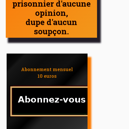
prisonnier d'aucune
opinion,
dupe d'aucun
soupçon.
Abonnement mensuel
10 euros