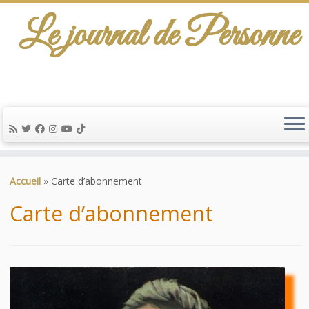
Le journal de Personne
De l'info-scénario pour traiter une question
d'actualité…
Passer
au
Accueil
»
Carte d’abonnement
contenu
Carte d’abonnement