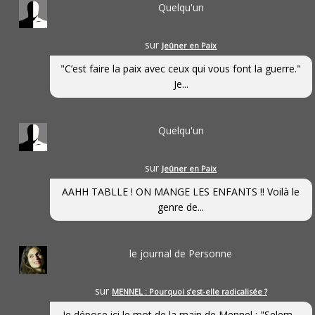
Quelqu'un
sur
Jeûner en Paix
"C’est faire la paix avec ceux qui vous font la guerre."
Je...
Quelqu'un
sur
Jeûner en Paix
AAHH TABLLE ! ON MANGE LES ENFANTS !! Voilà le
genre de...
le journal de Personne
sur
MENNEL : Pourquoi s’est-elle radicalisée ?
Je dépose ici le mot de la main de Mennel : "Selem...