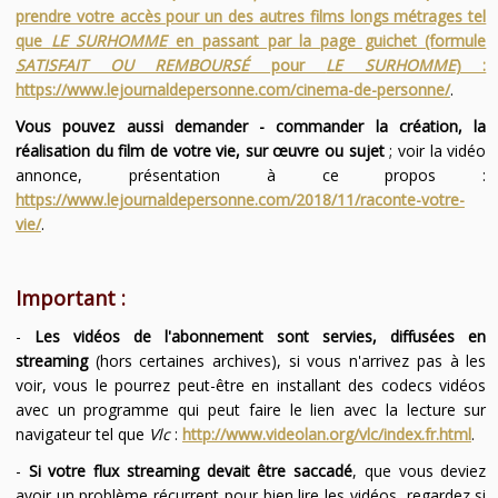
prendre votre accès pour un des autres films longs métrages tel
que
LE SURHOMME
en passant par la page guichet (formule
SATISFAIT OU REMBOURSÉ
pour
LE SURHOMME
) :
https://www.lejournaldepersonne.com/cinema-de-personne/
.
Vous pouvez aussi demander - commander la création, la
réalisation du film de votre vie, sur œuvre ou sujet
; voir la vidéo
annonce, présentation à ce propos :
https://www.lejournaldepersonne.com/2018/11/raconte-votre-
vie/
.
Important :
-
Les vidéos de l'abonnement sont servies, diffusées en
streaming
(hors certaines archives), si vous n'arrivez pas à les
voir, vous le pourrez peut-être en installant des codecs vidéos
avec un programme qui peut faire le lien avec la lecture sur
navigateur tel que
Vlc
:
http://www.videolan.org/vlc/index.fr.html
.
-
Si votre flux streaming devait être saccadé
, que vous deviez
avoir un problème récurrent pour bien lire les vidéos, regardez si