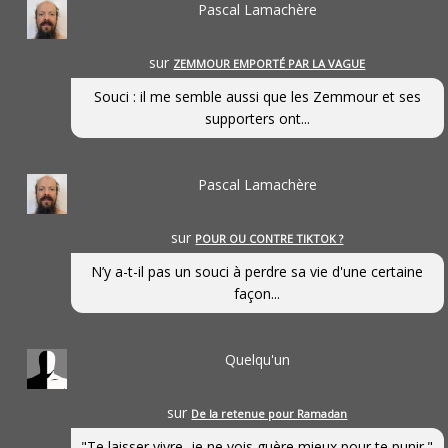
Pascal Lamachère
sur
ZEMMOUR EMPORTÉ PAR LA VAGUE
Souci : il me semble aussi que les Zemmour et ses
supporters ont...
Pascal Lamachère
sur
POUR OU CONTRE TIKTOK ?
N’y a-t-il pas un souci à perdre sa vie d'une certaine
façon...
Quelqu'un
sur
De la retenue pour Ramadan
"Te laisser vivre, je ne vois guère mieux pour te punir."