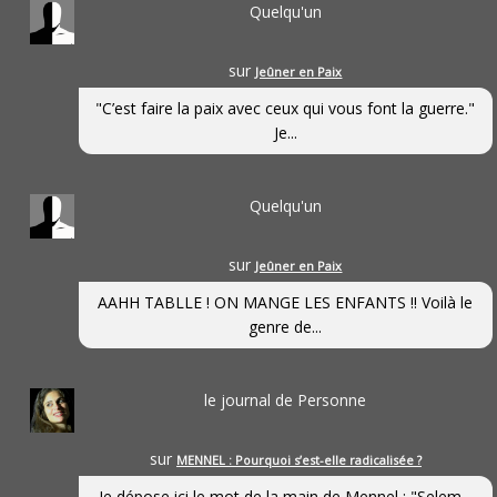
Quelqu'un
sur
Jeûner en Paix
"C’est faire la paix avec ceux qui vous font la guerre."
Je...
Quelqu'un
sur
Jeûner en Paix
AAHH TABLLE ! ON MANGE LES ENFANTS !! Voilà le
genre de...
le journal de Personne
sur
MENNEL : Pourquoi s’est-elle radicalisée ?
Je dépose ici le mot de la main de Mennel : "Selem...