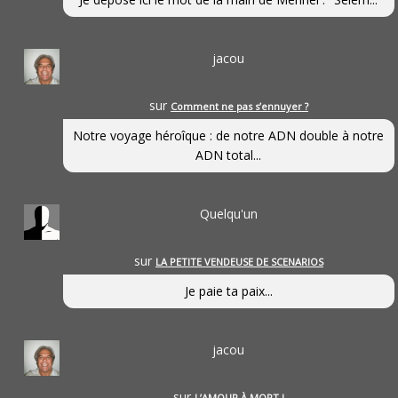
jacou
sur
Comment ne pas s’ennuyer ?
Notre voyage héroîque : de notre ADN double à notre
ADN total...
Quelqu'un
sur
LA PETITE VENDEUSE DE SCENARIOS
Je paie ta paix...
jacou
sur
L’AMOUR À MORT !