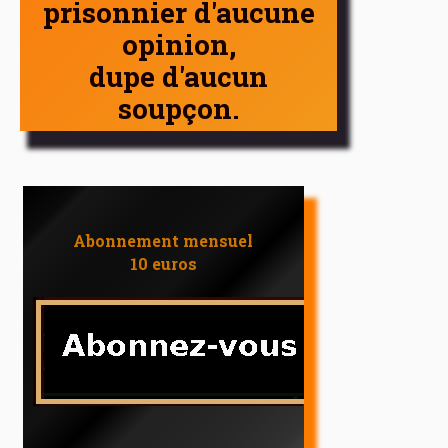
prisonnier d'aucune
opinion,
dupe d'aucun
soupçon.
Abonnement mensuel
10 euros