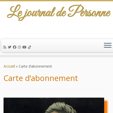
Le journal de Personne
De l'info-scénario pour traiter une question
d'actualité…
Passer
au
Accueil
»
Carte d’abonnement
contenu
Carte d’abonnement