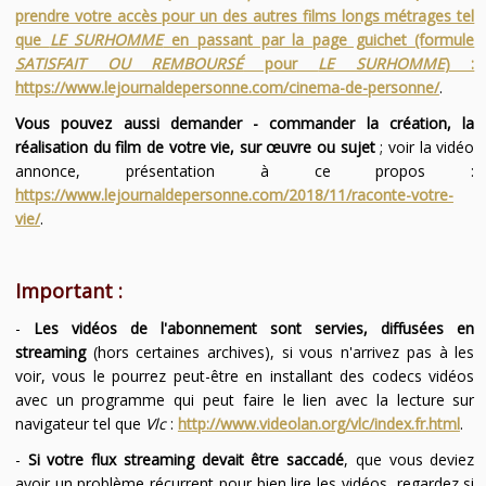
prendre votre accès pour un des autres films longs métrages tel
que
LE SURHOMME
en passant par la page guichet (formule
SATISFAIT OU REMBOURSÉ
pour
LE SURHOMME
) :
https://www.lejournaldepersonne.com/cinema-de-personne/
.
Vous pouvez aussi demander - commander la création, la
réalisation du film de votre vie, sur œuvre ou sujet
; voir la vidéo
annonce, présentation à ce propos :
https://www.lejournaldepersonne.com/2018/11/raconte-votre-
vie/
.
Important :
-
Les vidéos de l'abonnement sont servies, diffusées en
streaming
(hors certaines archives), si vous n'arrivez pas à les
voir, vous le pourrez peut-être en installant des codecs vidéos
avec un programme qui peut faire le lien avec la lecture sur
navigateur tel que
Vlc
:
http://www.videolan.org/vlc/index.fr.html
.
-
Si votre flux streaming devait être saccadé
, que vous deviez
avoir un problème récurrent pour bien lire les vidéos, regardez si