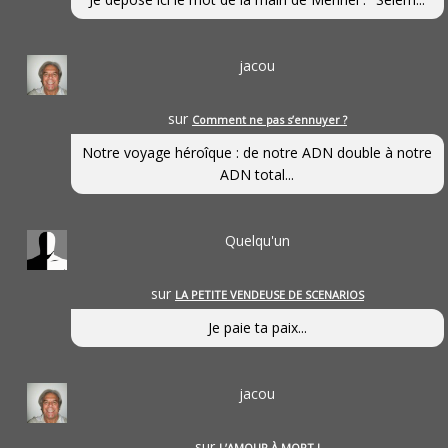
jacou
sur
Comment ne pas s’ennuyer ?
Notre voyage héroîque : de notre ADN double à notre
ADN total...
Quelqu'un
sur
LA PETITE VENDEUSE DE SCENARIOS
Je paie ta paix...
jacou
sur
L’AMOUR À MORT !