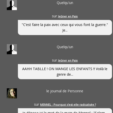
Quelqu'un
sur
Jeûner en Paix
"C’est faire la paix avec ceux qui vous font la guerre."
Je...
Quelqu'un
sur
Jeûner en Paix
AAHH TABLLE ! ON MANGE LES ENFANTS !! Voilà le
genre de...
le journal de Personne
sur
MENNEL : Pourquoi s’est-elle radicalisée ?
Je dépose ici le mot de la main de Mennel : "Selem...