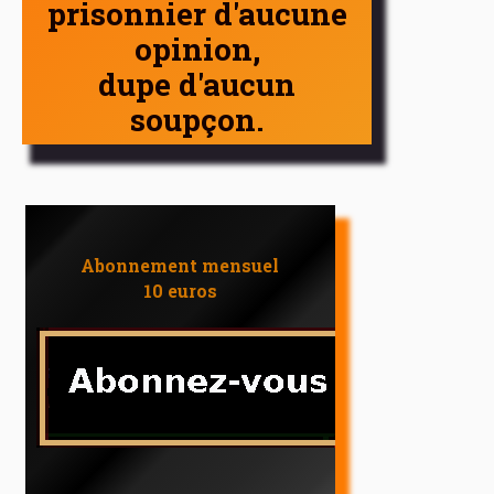
prisonnier d'aucune
opinion,
dupe d'aucun
soupçon.
Abonnement mensuel
10 euros