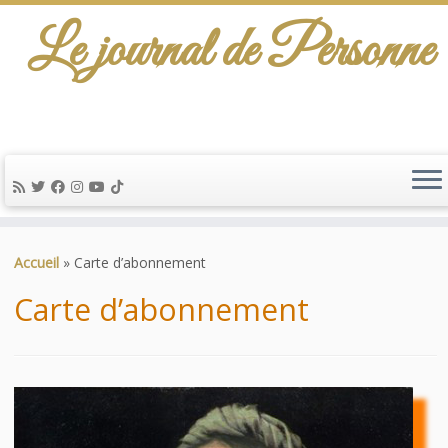
Le journal de Personne
De l'info-scénario pour traiter une question
d'actualité…
Passer
au
Accueil
»
Carte d’abonnement
contenu
Carte d’abonnement