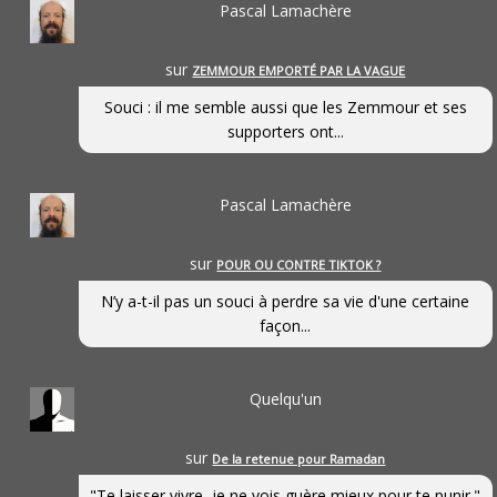
Pascal Lamachère
sur
ZEMMOUR EMPORTÉ PAR LA VAGUE
Souci : il me semble aussi que les Zemmour et ses
supporters ont...
Pascal Lamachère
sur
POUR OU CONTRE TIKTOK ?
N’y a-t-il pas un souci à perdre sa vie d'une certaine
façon...
Quelqu'un
sur
De la retenue pour Ramadan
"Te laisser vivre, je ne vois guère mieux pour te punir."