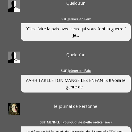
Quelqu'un
sur
Jeûner en Paix
"C’est faire la paix avec ceux qui vous font la guerre."
Je...
Quelqu'un
sur
Jeûner en Paix
AAHH TABLLE ! ON MANGE LES ENFANTS !! Voilà le
genre de...
le journal de Personne
sur
MENNEL : Pourquoi s’est-elle radicalisée ?
Je dépose ici le mot de la main de Mennel : "Selem...