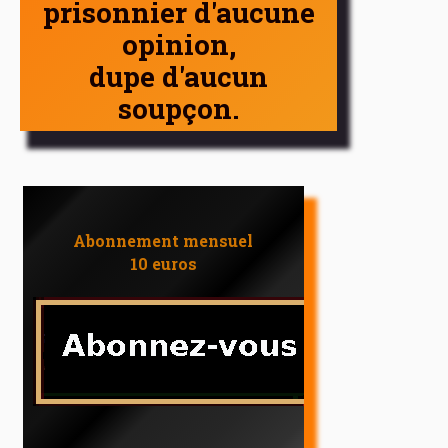
prisonnier d'aucune
opinion,
dupe d'aucun
soupçon.
Abonnement mensuel
10 euros