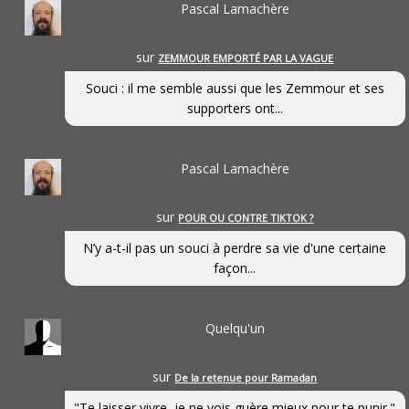
Pascal Lamachère
sur
ZEMMOUR EMPORTÉ PAR LA VAGUE
Souci : il me semble aussi que les Zemmour et ses
supporters ont...
Pascal Lamachère
sur
POUR OU CONTRE TIKTOK ?
N’y a-t-il pas un souci à perdre sa vie d'une certaine
façon...
Quelqu'un
sur
De la retenue pour Ramadan
"Te laisser vivre, je ne vois guère mieux pour te punir."