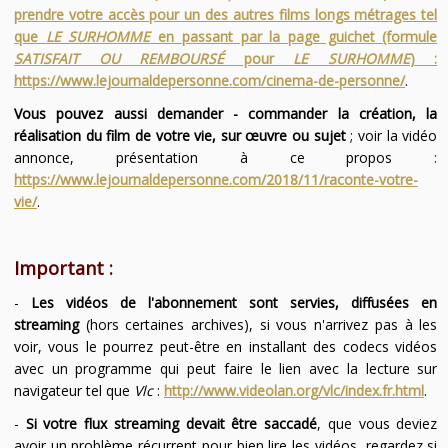
prendre votre accès pour un des autres films longs métrages tel
que
LE SURHOMME
en passant par la page guichet (formule
SATISFAIT OU REMBOURSÉ
pour
LE SURHOMME
) :
https://www.lejournaldepersonne.com/cinema-de-personne/
.
Vous pouvez aussi demander - commander la création, la
réalisation du film de votre vie, sur œuvre ou sujet
; voir la vidéo
annonce, présentation à ce propos :
https://www.lejournaldepersonne.com/2018/11/raconte-votre-
vie/
.
Important :
-
Les vidéos de l'abonnement sont servies, diffusées en
streaming
(hors certaines archives), si vous n'arrivez pas à les
voir, vous le pourrez peut-être en installant des codecs vidéos
avec un programme qui peut faire le lien avec la lecture sur
navigateur tel que
Vlc
:
http://www.videolan.org/vlc/index.fr.html
.
-
Si votre flux streaming devait être saccadé
, que vous deviez
avoir un problème récurrent pour bien lire les vidéos, regardez si