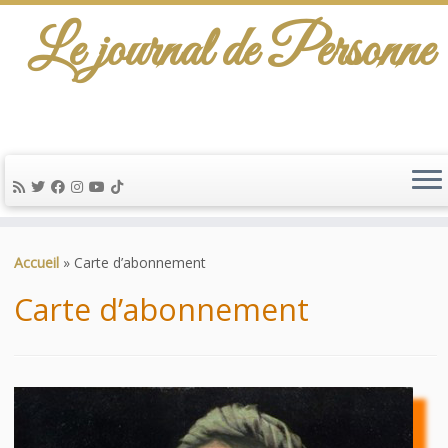
Le journal de Personne
De l'info-scénario pour traiter une question
d'actualité…
Passer
au
Accueil
»
Carte d’abonnement
contenu
Carte d’abonnement