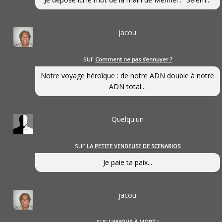
jacou
sur
Comment ne pas s’ennuyer ?
Notre voyage héroîque : de notre ADN double à notre
ADN total...
Quelqu'un
sur
LA PETITE VENDEUSE DE SCENARIOS
Je paie ta paix...
jacou
sur
L’AMOUR À MORT !