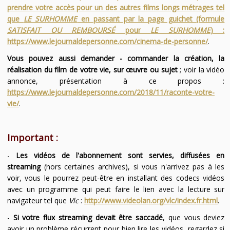
prendre votre accès pour un des autres films longs métrages tel
que
LE SURHOMME
en passant par la page guichet (formule
SATISFAIT OU REMBOURSÉ
pour
LE SURHOMME
) :
https://www.lejournaldepersonne.com/cinema-de-personne/
.
Vous pouvez aussi demander - commander la création, la
réalisation du film de votre vie, sur œuvre ou sujet
; voir la vidéo
annonce, présentation à ce propos :
https://www.lejournaldepersonne.com/2018/11/raconte-votre-
vie/
.
Important :
-
Les vidéos de l'abonnement sont servies, diffusées en
streaming
(hors certaines archives), si vous n'arrivez pas à les
voir, vous le pourrez peut-être en installant des codecs vidéos
avec un programme qui peut faire le lien avec la lecture sur
navigateur tel que
Vlc
:
http://www.videolan.org/vlc/index.fr.html
.
-
Si votre flux streaming devait être saccadé
, que vous deviez
avoir un problème récurrent pour bien lire les vidéos, regardez si