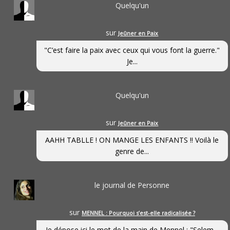
Quelqu'un
sur
Jeûner en Paix
"C’est faire la paix avec ceux qui vous font la guerre."
Je...
Quelqu'un
sur
Jeûner en Paix
AAHH TABLLE ! ON MANGE LES ENFANTS !! Voilà le
genre de...
le journal de Personne
sur
MENNEL : Pourquoi s’est-elle radicalisée ?
Je dépose ici le mot de la main de Mennel : "Selem...