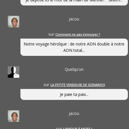
jacou
sur
Comment ne pas s’ennuyer ?
Notre voyage héroîque : de notre ADN double à notre
ADN total...
Quelqu'un
sur
LA PETITE VENDEUSE DE SCENARIOS
Je paie ta paix...
jacou
sur
L’AMOUR À MORT !