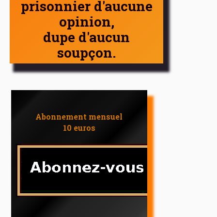
prisonnier d'aucune
opinion,
dupe d'aucun
soupçon.
Abonnement mensuel
10 euros