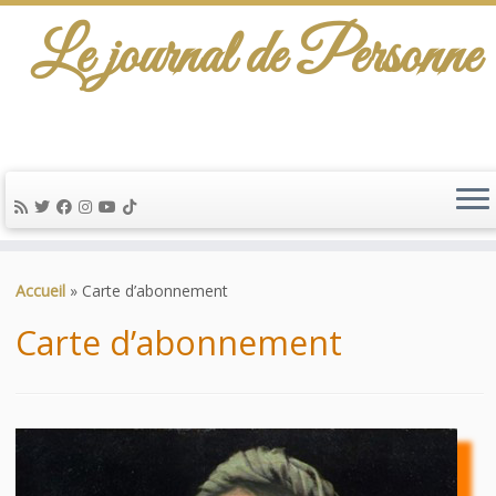
Le journal de Personne
De l'info-scénario pour traiter une question
d'actualité…
Passer
au
Accueil
»
Carte d’abonnement
contenu
Carte d’abonnement