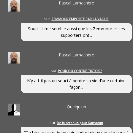
Pascal Lamachère
sur
ZEMMOUR EMPORTÉ PAR LA VAGUE
Souci : il me semble aussi que les Zemmour et ses
supporters ont...
Pascal Lamachère
sur
POUR OU CONTRE TIKTOK ?
N’y a-t-il pas un souci à perdre sa vie d'une certaine
façon...
Quelqu'un
sur
De la retenue pour Ramadan
"Te laisser vivre, je ne vois guère mieux pour te punir."