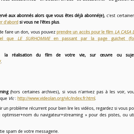
servé aux abonnés alors que vous êtes déjà abonné(e)
, c'est certai
r d'abord
si vous ne l'êtes plus
.
 de faire un don, vous pouvez
prendre un accès pour le film
LA CASA 
 tel que
LE SURHOMME
en passant par la page guichet (f
 la réalisation du film de votre vie, sur œuvre ou suje
/
.
ming
(hors certaines archives), si vous n'arrivez pas à les voir, v
l que
Vlc
:
http://www.videolan.org/vlc/index.fr.html
.
ir un problème récurrent pour bien lire les vidéos, regardez si vous po
optimiser+nom du navigateur+streaming » pour des pistes, ou uti
partie spam de votre messagerie.