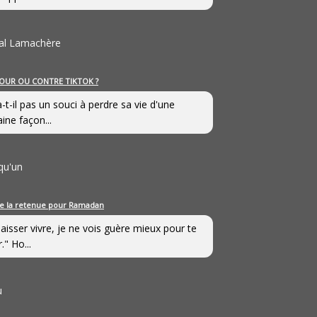
al Lamachère
OUR OU CONTRE TIKTOK ?
a-t-il pas un souci à perdre sa vie d'une
aine façon...
qu'un
e la retenue pour Ramadan
laisser vivre, je ne vois guère mieux pour te
." Ho...
u