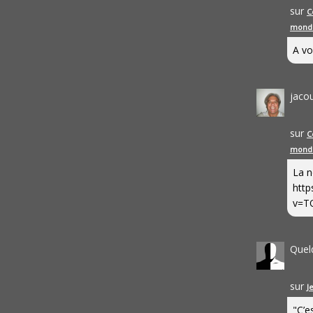
sur
C
mond
A vo
jaco
sur
C
mond
La n
http
v=T
Quel
sur
J
"C’e