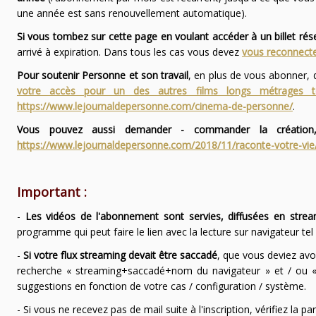
une année est sans renouvellement automatique).
Si vous tombez sur cette page en voulant accéder à un billet ré
arrivé à expiration. Dans tous les cas vous devez
vous reconnecte
Pour soutenir Personne et son travail
, en plus de vous abonner,
votre accès pour un des autres films longs métrages
https://www.lejournaldepersonne.com/cinema-de-personne/
.
Vous pouvez aussi demander - commander la création,
https://www.lejournaldepersonne.com/2018/11/raconte-votre-vie
Important :
-
Les vidéos de l'abonnement sont servies, diffusées en strea
programme qui peut faire le lien avec la lecture sur navigateur te
-
Si votre flux streaming devait être saccadé
, que vous deviez avo
recherche « streaming+saccadé+nom du navigateur » et / ou « 
suggestions en fonction de votre cas / configuration / système.
- Si vous ne recevez pas de mail suite à l'inscription, vérifiez la 