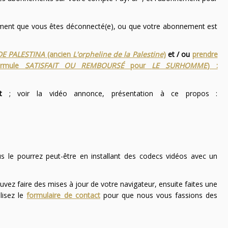
nement que vous êtes déconnecté(e), ou que votre abonnement est
DE PALESTINA
(ancien
L'orpheline de la Palestine
)
et / ou
prendre
ormule
SATISFAIT OU REMBOURSÉ
pour
LE SURHOMME
) :
t
; voir la vidéo annonce, présentation à ce propos :
ous le pourrez peut-être en installant des codecs vidéos avec un
uvez faire des mises à jour de votre navigateur, ensuite faites une
lisez le
formulaire de contact
pour que nous vous fassions des