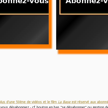
plus d'une 50ène de vidéos et le film
La Base
est réservé aux abonn
s vous désabonniez - cf. bouton en bas "se désabonner" ou gestion 