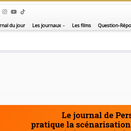
De l'i
rnal du jour
Les journaux
Les films
Question-Rép
Le journal de Pe
pratique la scénarisation 