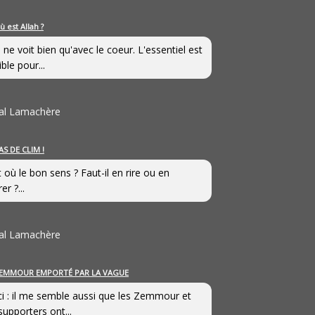
ù est Allah ?
 ne voit bien qu'avec le coeur. L'essentiel est
ible pour...
al Lamachère
AS DE CLIM !
st où le bon sens ? Faut-il en rire ou en
er ?...
al Lamachère
EMMOUR EMPORTÉ PAR LA VAGUE
i : il me semble aussi que les Zemmour et
supporters ont...