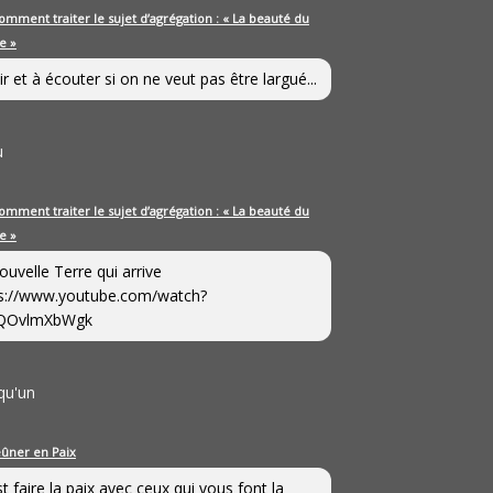
omment traiter le sujet d’agrégation : « La beauté du
e »
ir et à écouter si on ne veut pas être largué...
u
omment traiter le sujet d’agrégation : « La beauté du
e »
ouvelle Terre qui arrive
s://www.youtube.com/watch?
QOvlmXbWgk
qu'un
eûner en Paix
st faire la paix avec ceux qui vous font la