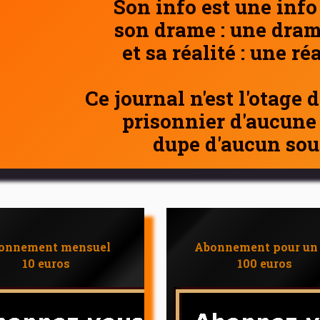
Son info est une info
son drame : une dram
et sa réalité : une ré
Ce journal n'est l'otage 
prisonnier d'aucune
dupe d'aucun sou
onnement mensuel
Abonnement pour un
10 euros
100 euros