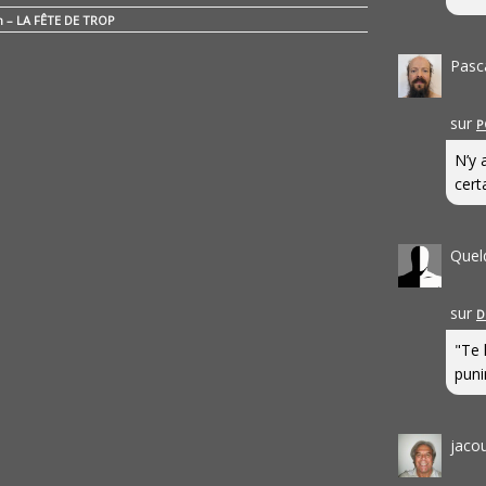
n – LA FÊTE DE TROP
Pasc
sur
P
N’y 
cert
Quel
sur
D
"Te 
punir
jaco