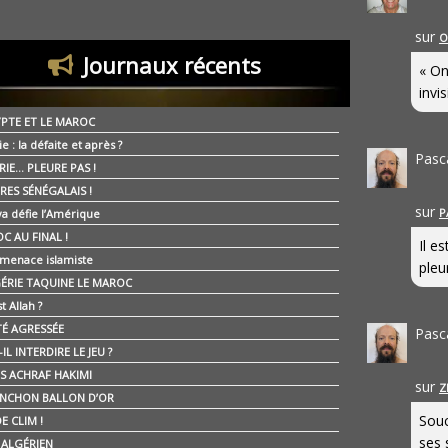
sur
O
Journaux récents
« On
invis
YPTE ET LE MAROC
ie : la défaite et après ?
Pasc
RIE… PLEURE PAS !
RES SÉNÉGALAIS !
sur
P
ya défie l’Amérique
C AU FINAL !
Il e
 menace islamiste
pleur
GÉRIE TAQUINE LE MAROC
t Allah ?
ÉTÉ AGRESSÉE
Pasc
IL INTERDIRE LE JEU ?
IS ACHRAF HAKIMI
sur
Z
NCHON BALLON D’OR
Souc
E CLIM !
ses 
É ALGÉRIEN