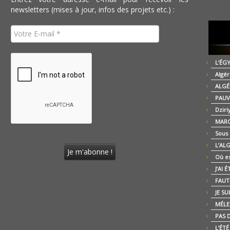
newsletters (mises à jour, infos des projets etc.) :
L’ÉG
Algér
ALGÉ
PAUV
Dziri
MARO
Sous
L’AL
Où es
J’AI 
FAUT-
JE SU
MÉLE
PAS D
L’ÉT