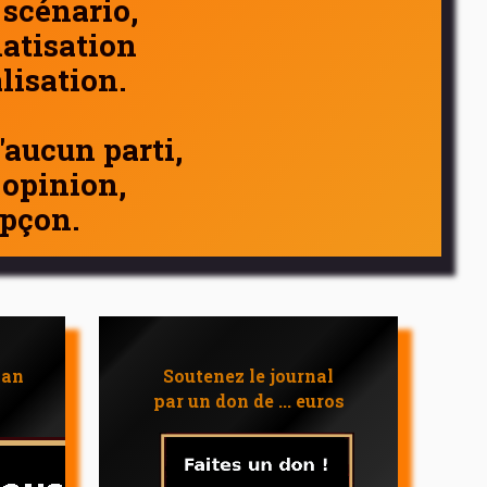
 scénario,
atisation
alisation.
d'aucun parti,
 opinion,
pçon.
 an
Soutenez le journal
par un don de ... euros