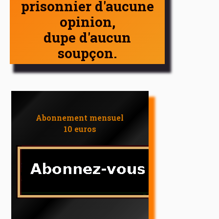
prisonnier d'aucune
opinion,
dupe d'aucun
soupçon.
Abonnement mensuel
10 euros