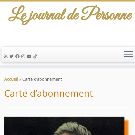
Le journal de Personne
De l'info-scénario pour traiter une question
d'actualité…
Passer
au
Accueil
»
Carte d’abonnement
contenu
Carte d’abonnement