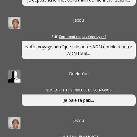
jacou
sur
Comment ne pas s’ennuyer ?
Notre voyage héroîque : de notre ADN double à notre
ADN total...
Quelqu'un
sur
LA PETITE VENDEUSE DE SCENARIOS
Je paie ta paix...
jacou
sur
L’AMOUR À MORT !