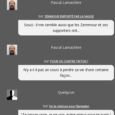
Pascal Lamachère
sur
ZEMMOUR EMPORTÉ PAR LA VAGUE
Souci : il me semble aussi que les Zemmour et ses
supporters ont...
Pascal Lamachère
sur
POUR OU CONTRE TIKTOK ?
N’y a-t-il pas un souci à perdre sa vie d'une certaine
façon...
Quelqu'un
sur
De la retenue pour Ramadan
"Te laisser vivre, je ne vois guère mieux pour te punir."