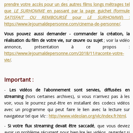
prendre votre accès pour un des autres films longs métrages tel
que
LE SURHOMME
en passant par la page guichet (formule
SATISFAIT OU REMBOURSÉ
pour
LE SURHOMME
) :
https://www.lejournaldepersonne.com/cinema-de-personne/
.
Vous pouvez aussi demander - commander la création, la
réalisation du film de votre vie, sur œuvre ou sujet
; voir la vidéo
annonce, présentation à ce propos :
https://www.lejournaldepersonne.com/2018/11/raconte-votre-
vie/
.
Important :
-
Les vidéos de l'abonnement sont servies, diffusées en
streaming
(hors certaines archives), si vous n'arrivez pas à les
voir, vous le pourrez peut-être en installant des codecs vidéos
avec un programme qui peut faire le lien avec la lecture sur
navigateur tel que
Vlc
:
http://www.videolan.org/vlc/index.fr.html
.
-
Si votre flux streaming devait être saccadé
, que vous deviez
avoir un problème récurrent pour bien lire les vidéos, regardez si