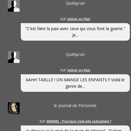
Quelqu'un
sur
Jeûner en Paix
"C’est faire la paix avec ceux qui vous font la guerre."
Je...
Quelqu'un
sur
Jeûner en Paix
AAHH TABLLE ! ON MANGE LES ENFANTS !! Voilà le
genre de...
le journal de Personne
sur
MENNEL : Pourquoi s’est-elle radicalisée ?
Je dépose ici le mot de la main de Mennel : "Selem...