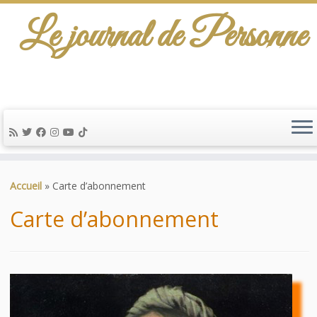
Le journal de Personne
De l'info-scénario pour traiter une question
d'actualité…
Passer
au
Accueil
»
Carte d’abonnement
contenu
Carte d’abonnement