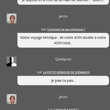
jacou
sur
Comment ne pas s’ennuyer ?
Notre voyage héroîque : de notre ADN double à notre
ADN total...
Quelqu'un
sur
LA PETITE VENDEUSE DE SCENARIOS
Je paie ta paix...
jacou
sur
L’AMOUR À MORT !