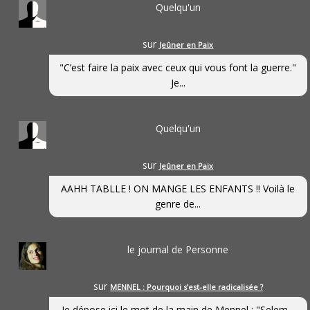
Quelqu'un
sur
Jeûner en Paix
"C’est faire la paix avec ceux qui vous font la guerre."
Je...
Quelqu'un
sur
Jeûner en Paix
AAHH TABLLE ! ON MANGE LES ENFANTS !! Voilà le
genre de...
le journal de Personne
sur
MENNEL : Pourquoi s’est-elle radicalisée ?
Je dépose ici le mot de la main de Mennel : "Selem...