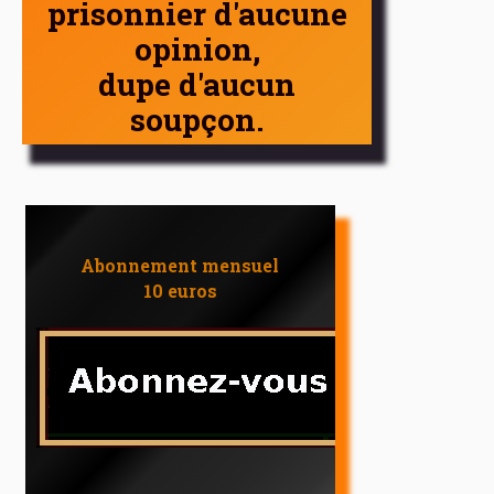
prisonnier d'aucune
opinion,
dupe d'aucun
soupçon.
Abonnement mensuel
10 euros