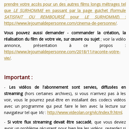
prendre votre accès pour un des autres films longs métrages tel
que
LE SURHOMME
en passant par la page guichet (formule
SATISFAIT OU REMBOURSÉ
pour
LE SURHOMME
) :
https://www.lejournaldepersonne.com/cinema-de-personne/
.
Vous pouvez aussi demander - commander la création, la
réalisation du film de votre vie, sur œuvre ou sujet
; voir la vidéo
annonce, présentation à ce propos :
https://www.lejournaldepersonne.com/2018/11/raconte-votre-
vie/
.
Important :
-
Les vidéos de l'abonnement sont servies, diffusées en
streaming
(hors certaines archives), si vous n'arrivez pas à les
voir, vous le pourrez peut-être en installant des codecs vidéos
avec un programme qui peut faire le lien avec la lecture sur
navigateur tel que
Vlc
:
http://www.videolan.org/vlc/index.fr.html
.
-
Si votre flux streaming devait être saccadé
, que vous deviez
avoir un problème récurrent pour bien lire les vidéos, regardez si