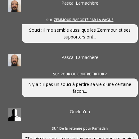
Pascal Lamachère
sur
ZEMMOUR EMPORTÉ PAR LA VAGUE
Souci : il me semble aussi que les Zemmour et ses
supporters ont...
Pascal Lamachère
sur
POUR OU CONTRE TIKTOK ?
N’y a-t-il pas un souci à perdre sa vie d'une certaine
façon...
Quelqu'un
sur
De la retenue pour Ramadan
"Te laisser vivre, je ne vois guère mieux pour te punir."