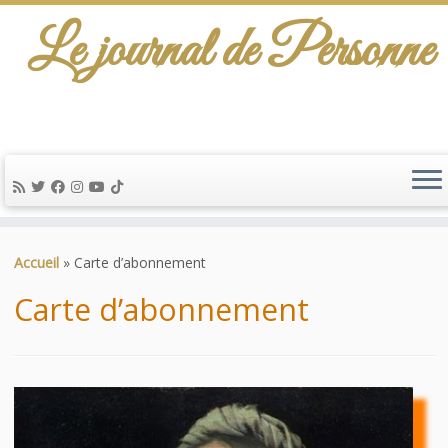
Le journal de Personne
De l'info-scénario pour traiter une question
d'actualité…
Passer
au
Accueil
»
Carte d’abonnement
contenu
Carte d’abonnement