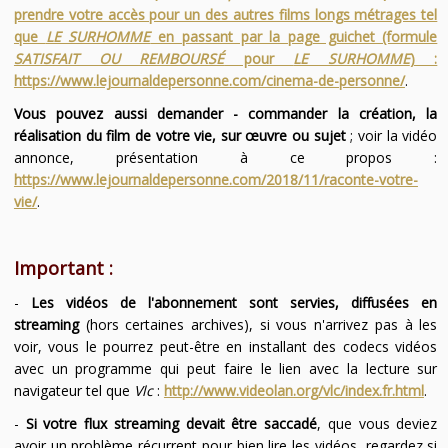
prendre votre accès pour un des autres films longs métrages tel
que
LE SURHOMME
en passant par la page guichet (formule
SATISFAIT OU REMBOURSÉ
pour
LE SURHOMME
) :
https://www.lejournaldepersonne.com/cinema-de-personne/
.
Vous pouvez aussi demander - commander la création, la
réalisation du film de votre vie, sur œuvre ou sujet
; voir la vidéo
annonce, présentation à ce propos :
https://www.lejournaldepersonne.com/2018/11/raconte-votre-
vie/
.
Important :
-
Les vidéos de l'abonnement sont servies, diffusées en
streaming
(hors certaines archives), si vous n'arrivez pas à les
voir, vous le pourrez peut-être en installant des codecs vidéos
avec un programme qui peut faire le lien avec la lecture sur
navigateur tel que
Vlc
:
http://www.videolan.org/vlc/index.fr.html
.
-
Si votre flux streaming devait être saccadé
, que vous deviez
avoir un problème récurrent pour bien lire les vidéos, regardez si