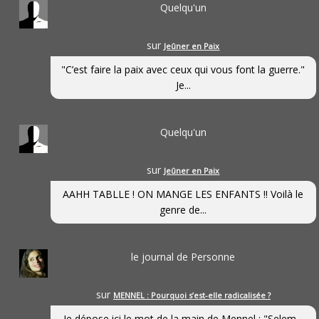
Quelqu'un
sur
Jeûner en Paix
"C’est faire la paix avec ceux qui vous font la guerre."
Je...
Quelqu'un
sur
Jeûner en Paix
AAHH TABLLE ! ON MANGE LES ENFANTS !! Voilà le
genre de...
le journal de Personne
sur
MENNEL : Pourquoi s’est-elle radicalisée ?
Je dépose ici le mot de la main de Mennel : "Selem...