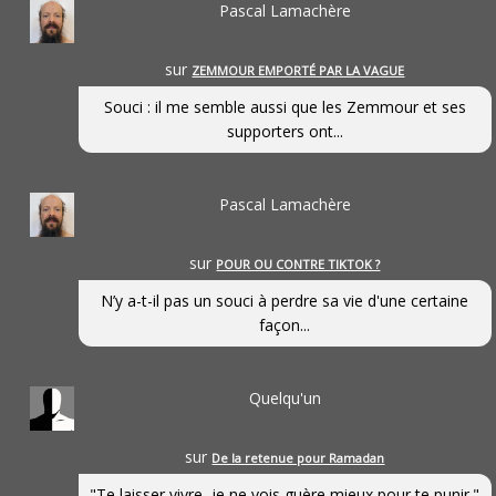
Pascal Lamachère
sur
ZEMMOUR EMPORTÉ PAR LA VAGUE
Souci : il me semble aussi que les Zemmour et ses
supporters ont...
Pascal Lamachère
sur
POUR OU CONTRE TIKTOK ?
N’y a-t-il pas un souci à perdre sa vie d'une certaine
façon...
Quelqu'un
sur
De la retenue pour Ramadan
"Te laisser vivre, je ne vois guère mieux pour te punir."