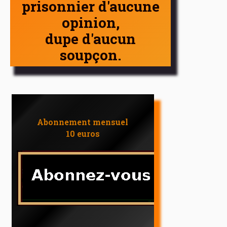
prisonnier d'aucune
opinion,
dupe d'aucun
soupçon.
Abonnement mensuel
10 euros