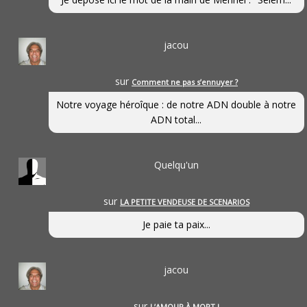
jacou
sur
Comment ne pas s’ennuyer ?
Notre voyage héroîque : de notre ADN double à notre
ADN total...
Quelqu'un
sur
LA PETITE VENDEUSE DE SCENARIOS
Je paie ta paix...
jacou
sur
L’AMOUR À MORT !