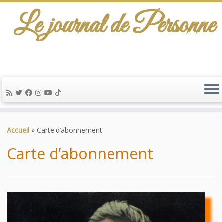
Le journal de Personne
De l'info-scénario pour traiter une question
d'actualité…
Passer
au
Accueil
»
Carte d’abonnement
contenu
Carte d’abonnement