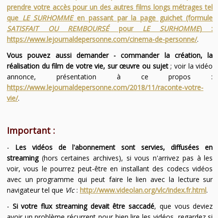
prendre votre accès pour un des autres films longs métrages tel
que
LE SURHOMME
en passant par la page guichet (formule
SATISFAIT OU REMBOURSÉ
pour
LE SURHOMME
) :
https://www.lejournaldepersonne.com/cinema-de-personne/
.
Vous pouvez aussi demander - commander la création, la
réalisation du film de votre vie, sur œuvre ou sujet
; voir la vidéo
annonce, présentation à ce propos :
https://www.lejournaldepersonne.com/2018/11/raconte-votre-
vie/
.
Important :
-
Les vidéos de l'abonnement sont servies, diffusées en
streaming
(hors certaines archives), si vous n'arrivez pas à les
voir, vous le pourrez peut-être en installant des codecs vidéos
avec un programme qui peut faire le lien avec la lecture sur
navigateur tel que
Vlc
:
http://www.videolan.org/vlc/index.fr.html
.
-
Si votre flux streaming devait être saccadé
, que vous deviez
avoir un problème récurrent pour bien lire les vidéos, regardez si