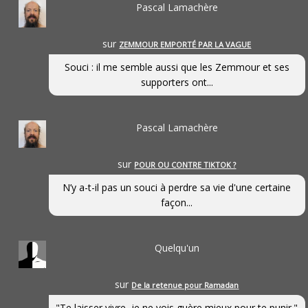
Pascal Lamachère
sur
ZEMMOUR EMPORTÉ PAR LA VAGUE
Souci : il me semble aussi que les Zemmour et ses
supporters ont...
Pascal Lamachère
sur
POUR OU CONTRE TIKTOK ?
N’y a-t-il pas un souci à perdre sa vie d'une certaine
façon...
Quelqu'un
sur
De la retenue pour Ramadan
"Te laisser vivre, je ne vois guère mieux pour te punir."