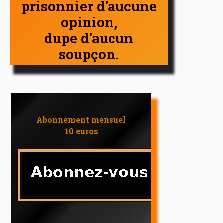
prisonnier d'aucune
opinion,
dupe d'aucun
soupçon.
Abonnement mensuel
10 euros