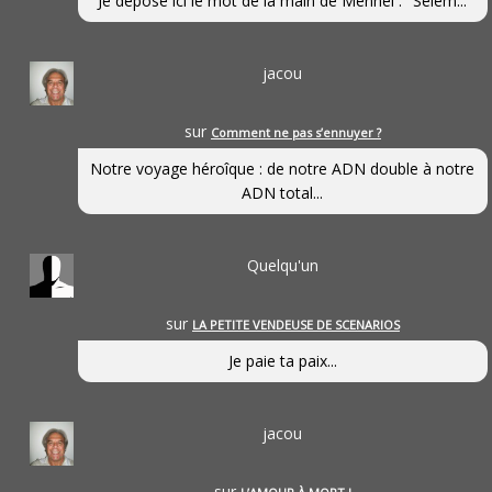
Je dépose ici le mot de la main de Mennel : "Selem...
jacou
sur
Comment ne pas s’ennuyer ?
Notre voyage héroîque : de notre ADN double à notre
ADN total...
Quelqu'un
sur
LA PETITE VENDEUSE DE SCENARIOS
Je paie ta paix...
jacou
sur