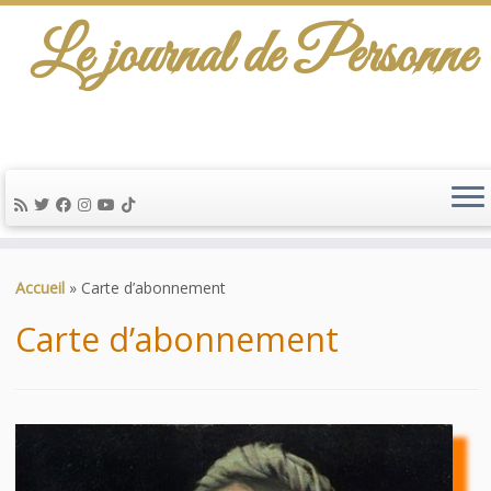
Le journal de Personne
De l'info-scénario pour traiter une question
d'actualité…
Passer
au
Accueil
»
Carte d’abonnement
contenu
Carte d’abonnement