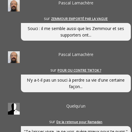
Pascal Lamachère
sur
ZEMMOUR EMPORTÉ PAR LA VAGUE
Souci : il me semble aussi que les Zemmour et ses
supporters ont...
Pascal Lamachère
sur
POUR OU CONTRE TIKTOK ?
N’y a-t-il pas un souci à perdre sa vie d'une certaine
façon...
Quelqu'un
sur
De la retenue pour Ramadan
"Te laisser vivre, je ne vois guère mieux pour te punir."