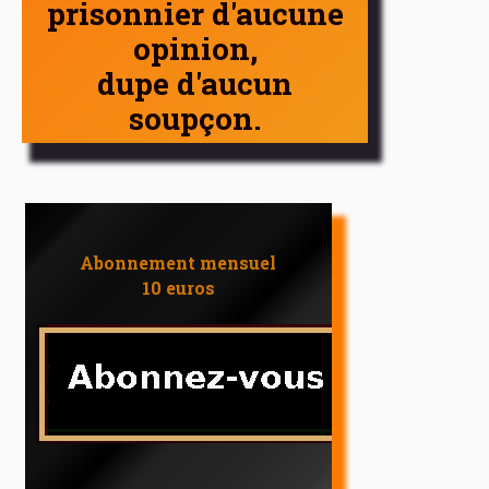
prisonnier d'aucune
opinion,
dupe d'aucun
soupçon.
Abonnement mensuel
10 euros