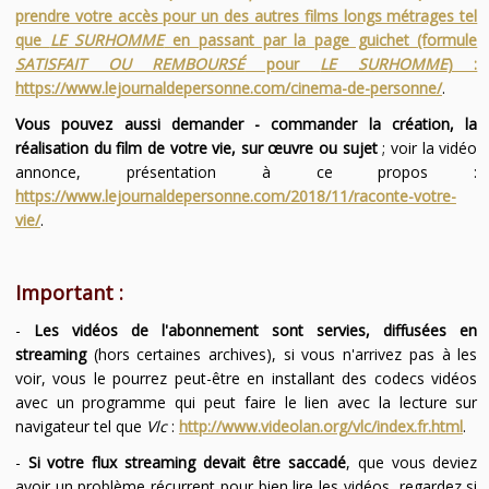
prendre votre accès pour un des autres films longs métrages tel
que
LE SURHOMME
en passant par la page guichet (formule
SATISFAIT OU REMBOURSÉ
pour
LE SURHOMME
) :
https://www.lejournaldepersonne.com/cinema-de-personne/
.
Vous pouvez aussi demander - commander la création, la
réalisation du film de votre vie, sur œuvre ou sujet
; voir la vidéo
annonce, présentation à ce propos :
https://www.lejournaldepersonne.com/2018/11/raconte-votre-
vie/
.
Important :
-
Les vidéos de l'abonnement sont servies, diffusées en
streaming
(hors certaines archives), si vous n'arrivez pas à les
voir, vous le pourrez peut-être en installant des codecs vidéos
avec un programme qui peut faire le lien avec la lecture sur
navigateur tel que
Vlc
:
http://www.videolan.org/vlc/index.fr.html
.
-
Si votre flux streaming devait être saccadé
, que vous deviez
avoir un problème récurrent pour bien lire les vidéos, regardez si