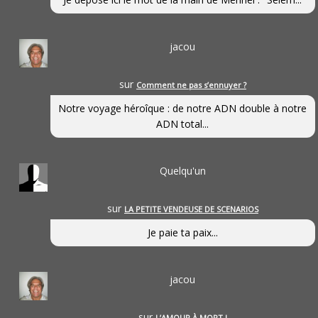
jacou
sur
Comment ne pas s’ennuyer ?
Notre voyage héroîque : de notre ADN double à notre
ADN total...
Quelqu'un
sur
LA PETITE VENDEUSE DE SCENARIOS
Je paie ta paix...
jacou
sur
L’AMOUR À MORT !