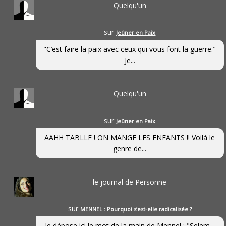
Quelqu'un
sur
Jeûner en Paix
"C’est faire la paix avec ceux qui vous font la guerre."
Je...
Quelqu'un
sur
Jeûner en Paix
AAHH TABLLE ! ON MANGE LES ENFANTS !! Voilà le
genre de...
le journal de Personne
sur
MENNEL : Pourquoi s’est-elle radicalisée ?
Je dépose ici le mot de la main de Mennel : "Selem...