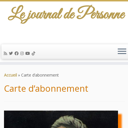
Le journal de Personne
De l'info-scénario pour traiter une question
d'actualité…
Passer
au
Accueil
»
Carte d’abonnement
contenu
Carte d’abonnement