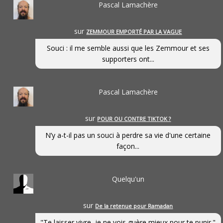
Pascal Lamachère
sur
ZEMMOUR EMPORTÉ PAR LA VAGUE
Souci : il me semble aussi que les Zemmour et ses
supporters ont...
Pascal Lamachère
sur
POUR OU CONTRE TIKTOK ?
N’y a-t-il pas un souci à perdre sa vie d'une certaine
façon...
Quelqu'un
sur
De la retenue pour Ramadan
"Te laisser vivre, je ne vois guère mieux pour te punir."