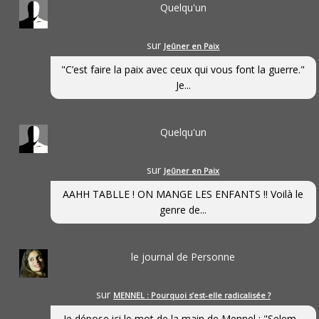
Quelqu'un
sur
Jeûner en Paix
"C’est faire la paix avec ceux qui vous font la guerre."
Je...
Quelqu'un
sur
Jeûner en Paix
AAHH TABLLE ! ON MANGE LES ENFANTS !! Voilà le
genre de...
le journal de Personne
sur
MENNEL : Pourquoi s’est-elle radicalisée ?
Je dépose ici le mot de la main de Mennel : "Selem...