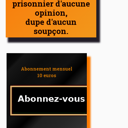
prisonnier d'aucune
opinion,
dupe d'aucun
soupçon.
Abonnement mensuel
10 euros