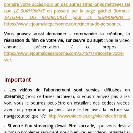
prendre votre accès pour un des autres films longs métrages tel
que
LE SURHOMME
en passant par la page guichet (formule
SATISFAIT OU REMBOURSÉ
pour
LE SURHOMME
) :
https://www.lejournaldepersonne.com/cinema-de-personne/
.
Vous pouvez aussi demander - commander la création, la
réalisation du film de votre vie, sur œuvre ou sujet
; voir la vidéo
annonce, présentation à ce propos :
https://www.lejournaldepersonne.com/2018/11/raconte-votre-
vie/
.
Important :
-
Les vidéos de l'abonnement sont servies, diffusées en
streaming
(hors certaines archives), si vous n'arrivez pas à les
voir, vous le pourrez peut-être en installant des codecs vidéos
avec un programme qui peut faire le lien avec la lecture sur
navigateur tel que
Vlc
:
http://www.videolan.org/vlc/index.fr.html
.
-
Si votre flux streaming devait être saccadé
, que vous deviez
avoir un problème récurrent pour bien lire les vidéos, regardez si