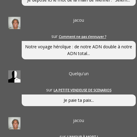
jacou
sur
Comment ne pas s’ennuyer ?
Notre voyage héroîque : de notre ADN double à notre
ADN total...
Quelqu'un
sur
LA PETITE VENDEUSE DE SCENARIOS
Je paie ta paix...
jacou
sur
L’AMOUR À MORT !