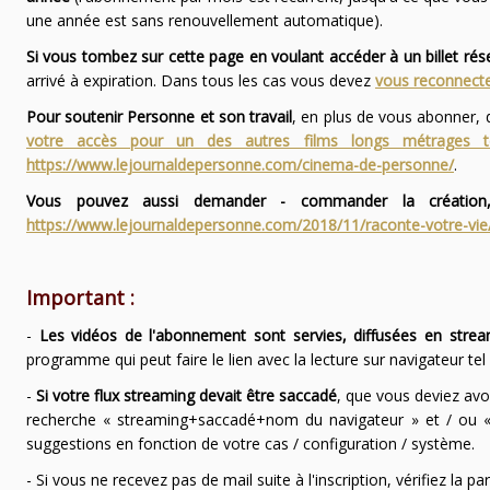
une année est sans renouvellement automatique).
Si vous tombez sur cette page en voulant accéder à un billet ré
arrivé à expiration. Dans tous les cas vous devez
vous reconnecte
Pour soutenir Personne et son travail
, en plus de vous abonner,
votre accès pour un des autres films longs métrages
https://www.lejournaldepersonne.com/cinema-de-personne/
.
Vous pouvez aussi demander - commander la création,
https://www.lejournaldepersonne.com/2018/11/raconte-votre-vie
Important :
-
Les vidéos de l'abonnement sont servies, diffusées en strea
programme qui peut faire le lien avec la lecture sur navigateur te
-
Si votre flux streaming devait être saccadé
, que vous deviez avo
recherche « streaming+saccadé+nom du navigateur » et / ou « 
suggestions en fonction de votre cas / configuration / système.
- Si vous ne recevez pas de mail suite à l'inscription, vérifiez la 