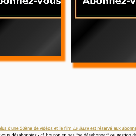
plus d'une 50ène de vidéos et le film
La Base
est réservé aux abonn
s vous désabonniez - cf. bouton en bas "se désabonner" ou gestion 