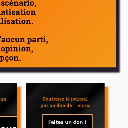
 scénario,
atisation
alisation.
d'aucun parti,
 opinion,
pçon.
 an
Soutenez le journal
par un don de ... euros