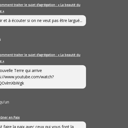
omment traiter le sujet d’agrégation : « La beauté du
e »
ir et à écouter si on ne veut pas être largué...
u
omment traiter le sujet d’agrégation : « La beauté du
e »
ouvelle Terre qui arrive
s://www.youtube.com/watch?
QOvlmXbWgk
qu'un
eûner en Paix
st faire la paix avec ceux qui vous font la