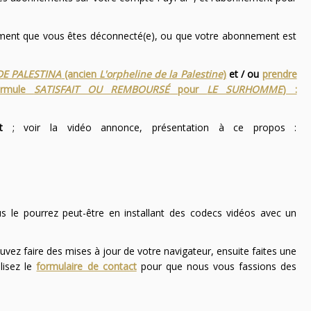
nement que vous êtes déconnecté(e), ou que votre abonnement est
DE PALESTINA
(ancien
L'orpheline de la Palestine
)
et / ou
prendre
ormule
SATISFAIT OU REMBOURSÉ
pour
LE SURHOMME
) :
t
; voir la vidéo annonce, présentation à ce propos :
ous le pourrez peut-être en installant des codecs vidéos avec un
uvez faire des mises à jour de votre navigateur, ensuite faites une
lisez le
formulaire de contact
pour que nous vous fassions des