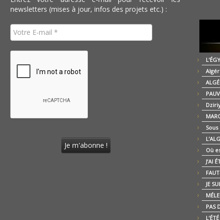
newsletters (mises à jour, infos des projets etc.) :
L’ÉG
Algér
ALGÉ
PAUV
Dziri
MARO
Sous
L’AL
Où es
J’AI 
FAUT-
JE SU
MÉLE
PAS D
L’ÉT