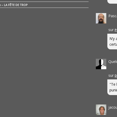
n – LA FÊTE DE TROP
Pasc
sur
P
N’y 
cert
Quel
sur
D
"Te 
punir
jaco