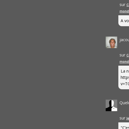
sur
C
mond
A vo
jaco
sur
C
mond
La n
http
v=T
Quel
sur
J
"C’e