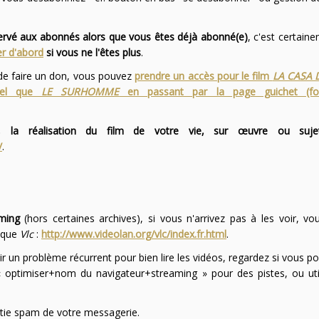
servé aux abonnés alors que vous êtes déjà abonné(e)
, c'est certai
r d'abord
si vous ne l'êtes plus
.
 de faire un don, vous pouvez
prendre un accès pour le film
LA CASA 
 tel que
LE SURHOMME
en passant par la page guichet (f
 la réalisation du film de votre vie, sur œuvre ou suje
/
.
ming
(hors certaines archives), si vous n'arrivez pas à les voir, v
l que
Vlc
:
http://www.videolan.org/vlc/index.fr.html
.
ir un problème récurrent pour bien lire les vidéos, regardez si vous po
optimiser+nom du navigateur+streaming » pour des pistes, ou uti
partie spam de votre messagerie.