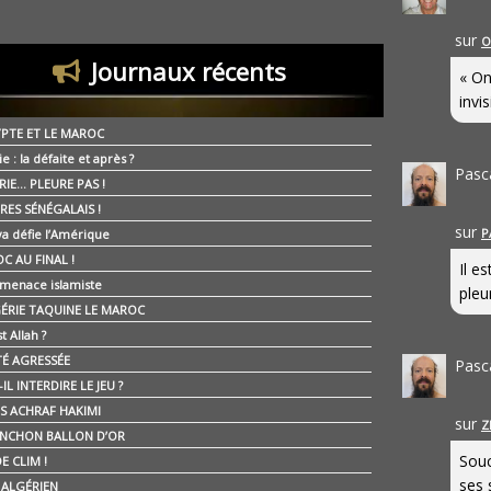
sur
O
Journaux récents
« On
invis
YPTE ET LE MAROC
ie : la défaite et après ?
Pasc
RIE… PLEURE PAS !
RES SÉNÉGALAIS !
sur
P
ya défie l’Amérique
C AU FINAL !
Il e
 menace islamiste
pleur
GÉRIE TAQUINE LE MAROC
t Allah ?
ÉTÉ AGRESSÉE
Pasc
IL INTERDIRE LE JEU ?
IS ACHRAF HAKIMI
sur
Z
NCHON BALLON D’OR
Souc
E CLIM !
ses 
É ALGÉRIEN