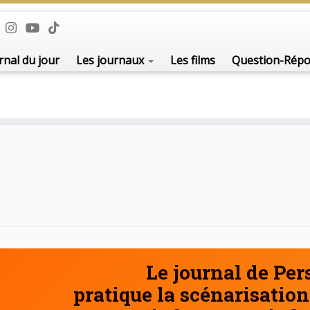
rnal du jour
Les journaux
Les films
Question-Rép
Le journal de Pe
pratique la scénarisation 