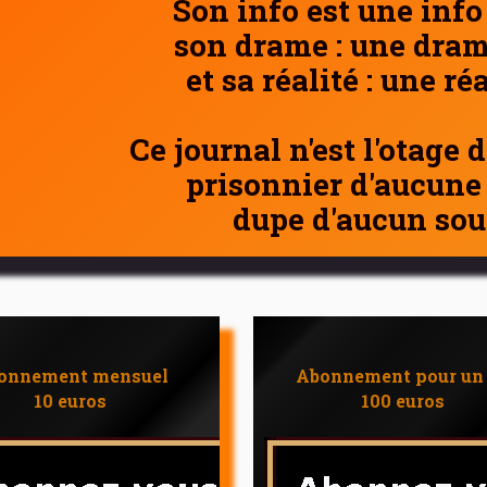
Son info est une info
son drame : une dram
et sa réalité : une ré
Ce journal n'est l'otage 
prisonnier d'aucune
dupe d'aucun sou
onnement mensuel
Abonnement pour un
10 euros
100 euros