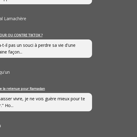
al Lamachère
OUR OU CONTRE TIKTOK ?
a-t-il pas un souci à perdre sa vie d'une
aine façon...
qu'un
e la retenue pour Ramadan
laisser vivre, je ne vois guère mieux pour te
." Ho...
u