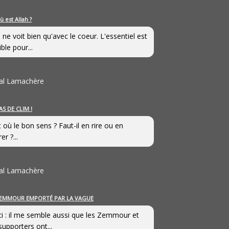
ù est Allah ?
 ne voit bien qu'avec le coeur. L'essentiel est
ible pour...
al Lamachère
AS DE CLIM !
st où le bon sens ? Faut-il en rire ou en
er ?...
al Lamachère
EMMOUR EMPORTÉ PAR LA VAGUE
i : il me semble aussi que les Zemmour et
supporters ont...