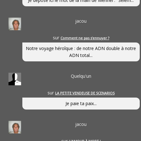
Je dépose ici le mot de la main de Mennel : "Selem...
jacou
sur
Comment ne pas s’ennuyer ?
Notre voyage héroîque : de notre ADN double à notre
ADN total...
Quelqu'un
sur
LA PETITE VENDEUSE DE SCENARIOS
Je paie ta paix...
jacou
sur