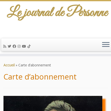
Le journal de Personne
De l'info-scénario pour traiter une question
d'actualité…
Passer
au
Accueil
»
Carte d’abonnement
contenu
Carte d’abonnement