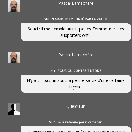
Pascal Lamachère
sur
ZEMMOUR EMPORTÉ PAR LA VAGUE
Souci : il me semble aussi que les Zemmour et ses
supporters ont...
Pascal Lamachère
sur
POUR OU CONTRE TIKTOK ?
N’y a-t-il pas un souci à perdre sa vie d'une certaine
façon...
Quelqu'un
sur
De la retenue pour Ramadan
"Te laisser vivre, je ne vois guère mieux pour te punir."