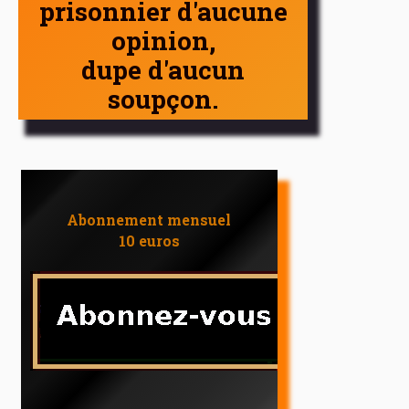
prisonnier d'aucune
opinion,
dupe d'aucun
soupçon.
Abonnement mensuel
10 euros