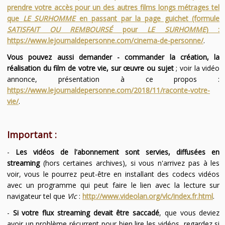
prendre votre accès pour un des autres films longs métrages tel
que
LE SURHOMME
en passant par la page guichet (formule
SATISFAIT OU REMBOURSÉ
pour
LE SURHOMME
) :
https://www.lejournaldepersonne.com/cinema-de-personne/
.
Vous pouvez aussi demander - commander la création, la
réalisation du film de votre vie, sur œuvre ou sujet
; voir la vidéo
annonce, présentation à ce propos :
https://www.lejournaldepersonne.com/2018/11/raconte-votre-
vie/
.
Important :
-
Les vidéos de l'abonnement sont servies, diffusées en
streaming
(hors certaines archives), si vous n'arrivez pas à les
voir, vous le pourrez peut-être en installant des codecs vidéos
avec un programme qui peut faire le lien avec la lecture sur
navigateur tel que
Vlc
:
http://www.videolan.org/vlc/index.fr.html
.
-
Si votre flux streaming devait être saccadé
, que vous deviez
avoir un problème récurrent pour bien lire les vidéos, regardez si