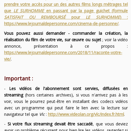
prendre votre accès pour un des autres films longs métrages tel
que
LE SURHOMME
en passant par la page guichet (formule
SATISFAIT OU REMBOURSÉ
pour
LE SURHOMME
) :
https://www.lejournaldepersonne.com/cinema-de-personne/
.
Vous pouvez aussi demander - commander la création, la
réalisation du film de votre vie, sur œuvre ou sujet
; voir la vidéo
annonce, présentation à ce propos :
https://www.lejournaldepersonne.com/2018/11/raconte-votre-
vie/
.
Important :
-
Les vidéos de l'abonnement sont servies, diffusées en
streaming
(hors certaines archives), si vous n'arrivez pas à les
voir, vous le pourrez peut-être en installant des codecs vidéos
avec un programme qui peut faire le lien avec la lecture sur
navigateur tel que
Vlc
:
http://www.videolan.org/vlc/index.fr.html
.
-
Si votre flux streaming devait être saccadé
, que vous deviez
avoir un problème récurrent pour bien lire les vidéos, regardez si