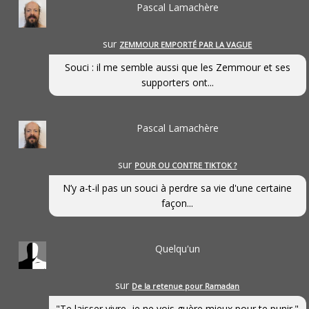
Pascal Lamachère
sur
ZEMMOUR EMPORTÉ PAR LA VAGUE
Souci : il me semble aussi que les Zemmour et ses
supporters ont...
Pascal Lamachère
sur
POUR OU CONTRE TIKTOK ?
N’y a-t-il pas un souci à perdre sa vie d'une certaine
façon...
Quelqu'un
sur
De la retenue pour Ramadan
"Te laisser vivre, je ne vois guère mieux pour te punir."