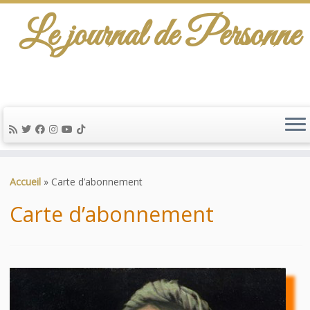
Le journal de Personne
De l'info-scénario pour traiter une question
d'actualité…
Passer
au
Accueil
»
Carte d’abonnement
contenu
Carte d’abonnement