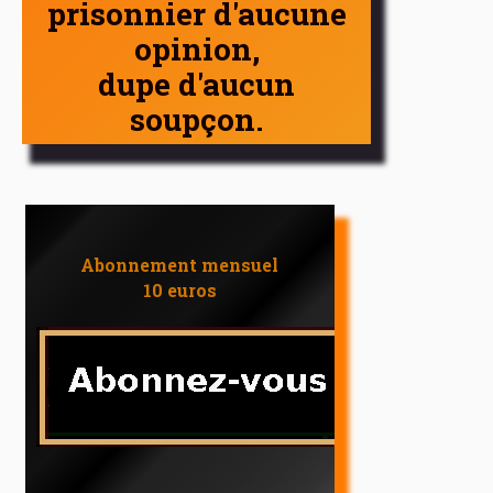
prisonnier d'aucune
opinion,
dupe d'aucun
soupçon.
Abonnement mensuel
10 euros