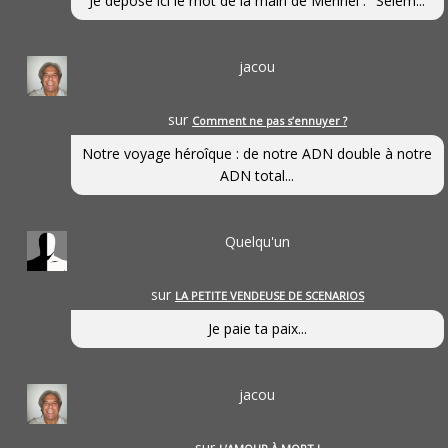
Je dépose ici le mot de la main de Mennel : "Selem...
jacou
sur
Comment ne pas s’ennuyer ?
Notre voyage héroîque : de notre ADN double à notre
ADN total...
Quelqu'un
sur
LA PETITE VENDEUSE DE SCENARIOS
Je paie ta paix...
jacou
sur