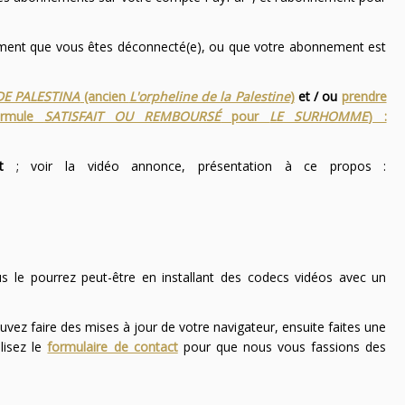
nement que vous êtes déconnecté(e), ou que votre abonnement est
DE PALESTINA
(ancien
L'orpheline de la Palestine
)
et / ou
prendre
ormule
SATISFAIT OU REMBOURSÉ
pour
LE SURHOMME
) :
t
; voir la vidéo annonce, présentation à ce propos :
ous le pourrez peut-être en installant des codecs vidéos avec un
uvez faire des mises à jour de votre navigateur, ensuite faites une
lisez le
formulaire de contact
pour que nous vous fassions des