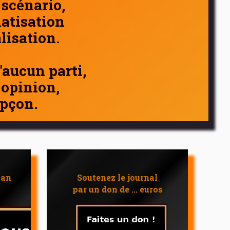
 scénario,
atisation
alisation.
d'aucun parti,
 opinion,
pçon.
 an
Soutenez le journal
par un don de ... euros