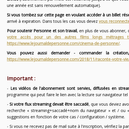
une année est sans renouvellement automatique).
Si vous tombez sur cette page en voulant accéder à un billet ré
arrivé à expiration. Dans tous les cas vous devez
vous reconnecte
Pour soutenir Personne et son travail
, en plus de vous abonner,
votre accès pour un des autres films longs métrages
https://www.lejournaldepersonne.com/cinema-de-personne/
.
Vous pouvez aussi demander - commander la création,
https://www.lejournaldepersonne.com/2018/11/raconte-votre-vie
Important :
-
Les vidéos de l'abonnement sont servies, diffusées en strea
programme qui peut faire le lien avec la lecture sur navigateur te
-
Si votre flux streaming devait être saccadé
, que vous deviez avo
recherche « streaming+saccadé+nom du navigateur » et / ou « 
suggestions en fonction de votre cas / configuration / système.
- Si vous ne recevez pas de mail suite à l'inscription, vérifiez la 