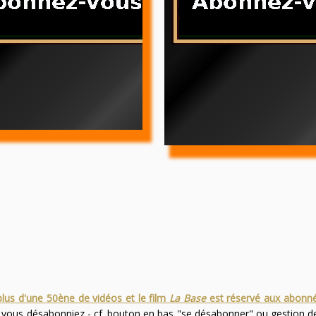
plus d'une 50ène de vidéos et le film
La Base
est réservé aux abonn
s vous désabonniez - cf. bouton en bas "se désabonner" ou gestion 