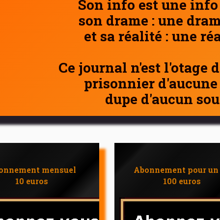
Son info est une info
son drame : une dram
et sa réalité : une ré
Ce journal n'est l'otage 
prisonnier d'aucune
dupe d'aucun sou
onnement mensuel
Abonnement pour un
10 euros
100 euros