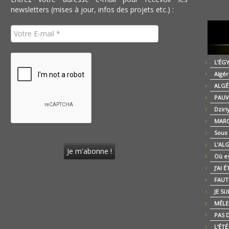
newsletters (mises à jour, infos des projets etc.) :
L’ÉG
Algér
ALGÉ
PAUV
Dziri
MARO
Sous
L’AL
Où es
J’AI 
FAUT-
JE SU
MÉLE
PAS D
L’ÉT