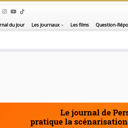
De l'i
rnal du jour
Les journaux
Les films
Question-Rép
Le journal de Pe
pratique la scénarisation 