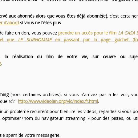
servé aux abonnés alors que vous êtes déjà abonné(e)
, c'est certai
r d'abord
si vous ne l'êtes plus
.
 de faire un don, vous pouvez
prendre un accès pour le film
LA CASA 
 tel que
LE SURHOMME
en passant par la page guichet (f
 la réalisation du film de votre vie, sur œuvre ou suje
/
.
ming
(hors certaines archives), si vous n'arrivez pas à les voir, v
l que
Vlc
:
http://www.videolan.org/vlc/index.fr.html
.
ir un problème récurrent pour bien lire les vidéos, regardez si vous po
optimiser+nom du navigateur+streaming » pour des pistes, ou uti
partie spam de votre messagerie.