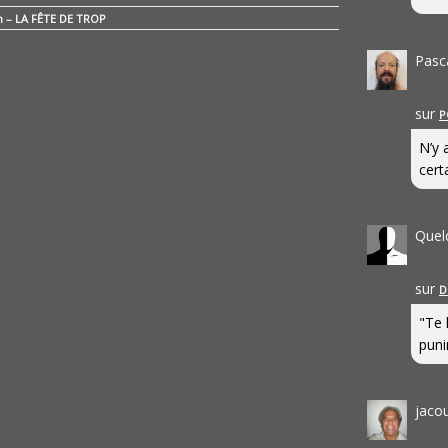
n – LA FÊTE DE TROP
Pasc
sur
P
N’y 
cert
Quel
sur
D
"Te 
punir
jaco