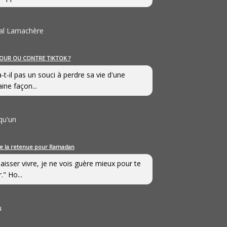
al Lamachère
OUR OU CONTRE TIKTOK ?
a-t-il pas un souci à perdre sa vie d'une
aine façon...
qu'un
e la retenue pour Ramadan
laisser vivre, je ne vois guère mieux pour te
." Ho...
u