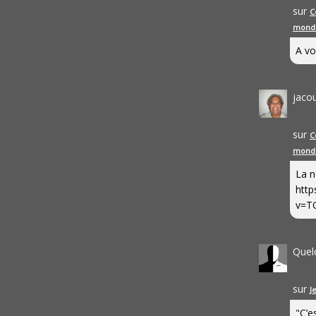
sur
C
mond
A vo
jaco
sur
C
mond
La n
http
v=T
Quel
sur
J
"C’e