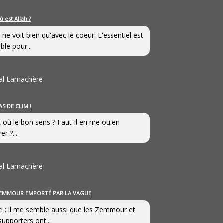
ù est Allah ?
 ne voit bien qu'avec le coeur. L'essentiel est
ible pour...
al Lamachère
AS DE CLIM !
st où le bon sens ? Faut-il en rire ou en
er ?...
al Lamachère
EMMOUR EMPORTÉ PAR LA VAGUE
i : il me semble aussi que les Zemmour et
supporters ont...