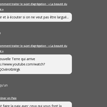
omment traiter le sujet d’agrégation : « La beauté du
e »
ir et à écouter si on ne veut pas être largué...
u
omment traiter le sujet d’agrégation : « La beauté du
e »
ouvelle Terre qui arrive
s://www.youtube.com/watch?
QOvlmXbWgk
qu'un
eûner en Paix
st faire la paix avec ceux qui vous font la