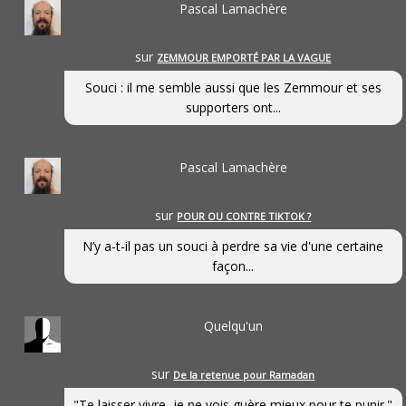
Pascal Lamachère
sur
ZEMMOUR EMPORTÉ PAR LA VAGUE
Souci : il me semble aussi que les Zemmour et ses
supporters ont...
Pascal Lamachère
sur
POUR OU CONTRE TIKTOK ?
N’y a-t-il pas un souci à perdre sa vie d'une certaine
façon...
Quelqu'un
sur
De la retenue pour Ramadan
"Te laisser vivre, je ne vois guère mieux pour te punir."