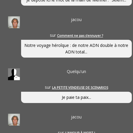
jacou
sur
Comment ne pas s’ennuyer ?
Notre voyage héroîque : de notre ADN double à notre
ADN total...
Quelqu'un
sur
LA PETITE VENDEUSE DE SCENARIOS
Je paie ta paix...
jacou
sur
L’AMOUR À MORT !