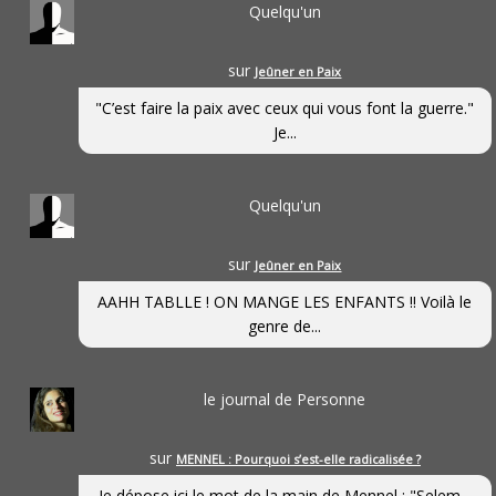
Quelqu'un
sur
Jeûner en Paix
"C’est faire la paix avec ceux qui vous font la guerre."
Je...
Quelqu'un
sur
Jeûner en Paix
AAHH TABLLE ! ON MANGE LES ENFANTS !! Voilà le
genre de...
le journal de Personne
sur
MENNEL : Pourquoi s’est-elle radicalisée ?
Je dépose ici le mot de la main de Mennel : "Selem...