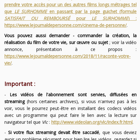
prendre votre accès pour un des autres films longs métrages tel
que
LE SURHOMME
en passant par la page guichet (formule
SATISFAIT OU REMBOURSÉ
pour
LE SURHOMME
) :
https://www.lejournaldepersonne.com/cinema-de-personne/
.
Vous pouvez aussi demander - commander la création, la
réalisation du film de votre vie, sur œuvre ou sujet
; voir la vidéo
annonce, présentation à ce propos :
https://www.lejournaldepersonne.com/2018/11/raconte-votre-
vie/
.
Important :
-
Les vidéos de l'abonnement sont servies, diffusées en
streaming
(hors certaines archives), si vous n'arrivez pas à les
voir, vous le pourrez peut-être en installant des codecs vidéos
avec un programme qui peut faire le lien avec la lecture sur
navigateur tel que
Vlc
:
http://www.videolan.org/vlc/index.fr.html
.
-
Si votre flux streaming devait être saccadé
, que vous deviez
avoir un problème récurrent pour bien lire les vidéos, regardez si