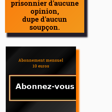
prisonnier d'aucune
opinion,
dupe d'aucun
soupçon.
Abonnement mensuel
10 euros