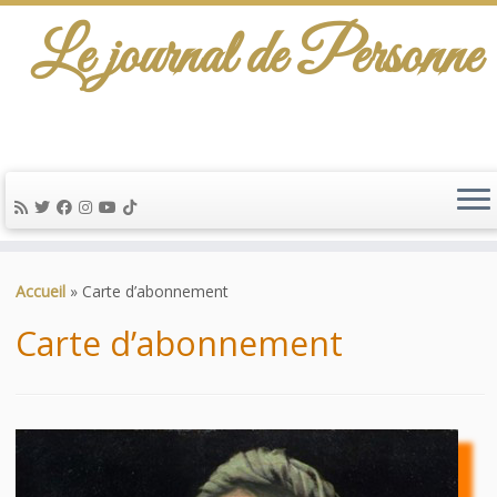
Le journal de Personne
De l'info-scénario pour traiter une question
d'actualité…
Passer
au
Accueil
»
Carte d’abonnement
contenu
Carte d’abonnement