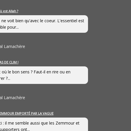
ù est Allah ?
 ne voit bien qu'avec le coeur. L'essentiel est
ible pour...
al Lamachère
AS DE CLIM !
st où le bon sens ? Faut-il en rire ou en
er ?...
al Lamachère
EMMOUR EMPORTÉ PAR LA VAGUE
i : il me semble aussi que les Zemmour et
supporters ont...