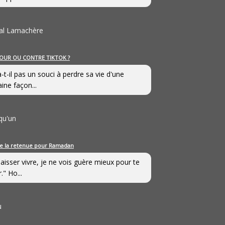
al Lamachère
OUR OU CONTRE TIKTOK ?
a-t-il pas un souci à perdre sa vie d'une
aine façon...
qu'un
e la retenue pour Ramadan
laisser vivre, je ne vois guère mieux pour te
." Ho...
u