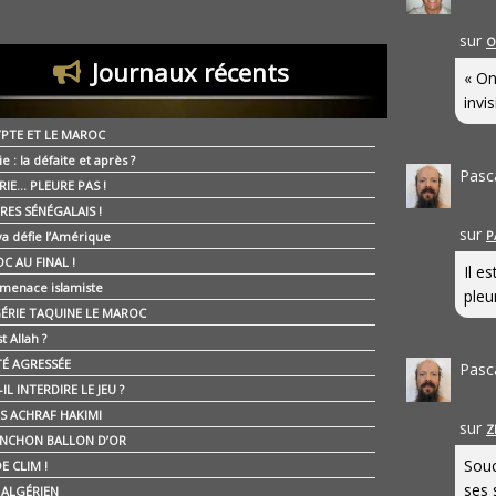
sur
O
Journaux récents
« On
invis
YPTE ET LE MAROC
ie : la défaite et après ?
Pasc
RIE… PLEURE PAS !
RES SÉNÉGALAIS !
sur
P
ya défie l’Amérique
C AU FINAL !
Il e
 menace islamiste
pleur
GÉRIE TAQUINE LE MAROC
t Allah ?
ÉTÉ AGRESSÉE
Pasc
IL INTERDIRE LE JEU ?
IS ACHRAF HAKIMI
sur
Z
NCHON BALLON D’OR
Souc
E CLIM !
ses 
É ALGÉRIEN