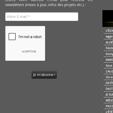
newsletters (mises à jour, infos des projets etc.) :
L’ÉG
Algér
ALGÉ
PAUV
Dziri
MARO
Sous
L’AL
Où es
J’AI 
FAUT-
JE SU
MÉLE
PAS D
L’ÉT