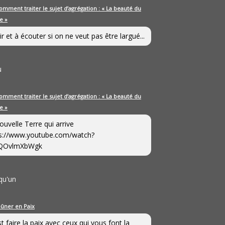
omment traiter le sujet d’agrégation : « La beauté du
e »
ir et à écouter si on ne veut pas être largué...
u
omment traiter le sujet d’agrégation : « La beauté du
e »
ouvelle Terre qui arrive
s://www.youtube.com/watch?
QOvlmXbWgk
qu'un
eûner en Paix
st faire la paix avec ceux qui vous font la