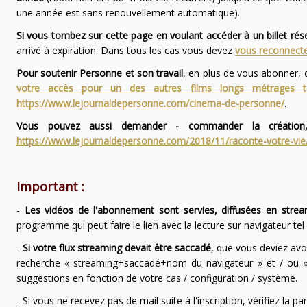
une année est sans renouvellement automatique).
Si vous tombez sur cette page en voulant accéder à un billet ré
arrivé à expiration. Dans tous les cas vous devez
vous reconnecte
Pour soutenir Personne et son travail
, en plus de vous abonner,
votre accès pour un des autres films longs métrages
https://www.lejournaldepersonne.com/cinema-de-personne/
.
Vous pouvez aussi demander - commander la création,
https://www.lejournaldepersonne.com/2018/11/raconte-votre-vie
Important :
-
Les vidéos de l'abonnement sont servies, diffusées en strea
programme qui peut faire le lien avec la lecture sur navigateur te
-
Si votre flux streaming devait être saccadé
, que vous deviez avo
recherche « streaming+saccadé+nom du navigateur » et / ou « 
suggestions en fonction de votre cas / configuration / système.
- Si vous ne recevez pas de mail suite à l'inscription, vérifiez la 