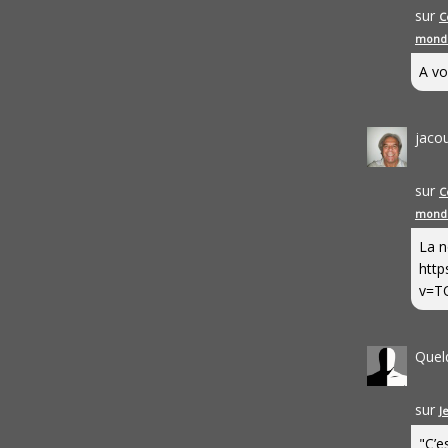
sur
C
mond
A vo
jaco
sur
C
mond
La n
http
v=T
Quel
sur
J
"C’e