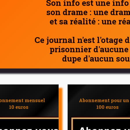
Son info est une info
son drame : une dram
et sa réalité : une ré
Ce journal n'est l'otage 
prisonnier d'aucune
dupe d'aucun sou
onnement mensuel
Abonnement pour un
10 euros
100 euros