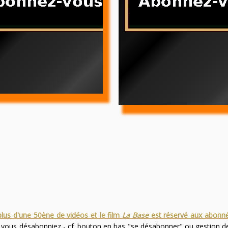
plus d'une 50ène de vidéos et le film
La Base
est réservé aux abonn
s vous désabonniez - cf. bouton en bas "se désabonner" ou gestion 