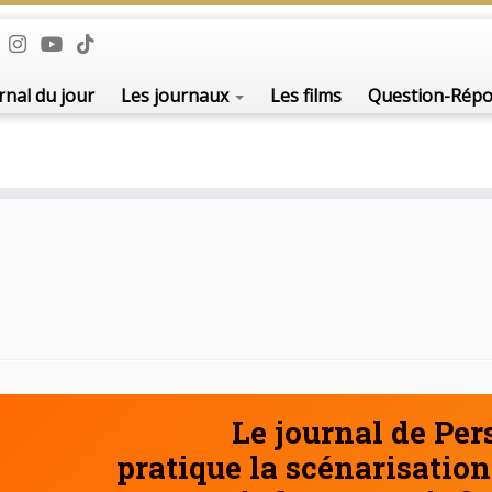
De l'i
rnal du jour
Les journaux
Les films
Question-Rép
Le journal de Pe
pratique la scénarisation 