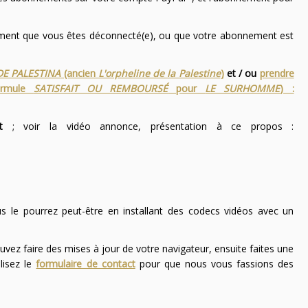
nement que vous êtes déconnecté(e), ou que votre abonnement est
DE PALESTINA
(ancien
L'orpheline de la Palestine
)
et / ou
prendre
ormule
SATISFAIT OU REMBOURSÉ
pour
LE SURHOMME
) :
t
; voir la vidéo annonce, présentation à ce propos :
ous le pourrez peut-être en installant des codecs vidéos avec un
uvez faire des mises à jour de votre navigateur, ensuite faites une
lisez le
formulaire de contact
pour que nous vous fassions des