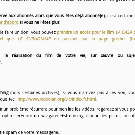
servé aux abonnés alors que vous êtes déjà abonné(e)
, c'est certai
r d'abord
si vous ne l'êtes plus
.
 de faire un don, vous pouvez
prendre un accès pour le film
LA CASA 
 tel que
LE SURHOMME
en passant par la page guichet (f
 la réalisation du film de votre vie, sur œuvre ou suje
/
.
ming
(hors certaines archives), si vous n'arrivez pas à les voir, v
l que
Vlc
:
http://www.videolan.org/vlc/index.fr.html
.
ir un problème récurrent pour bien lire les vidéos, regardez si vous po
optimiser+nom du navigateur+streaming » pour des pistes, ou uti
partie spam de votre messagerie.