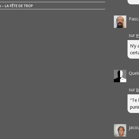
n – LA FÊTE DE TROP
Pasc
sur
P
N’y 
cert
Quel
sur
D
"Te 
punir
jaco