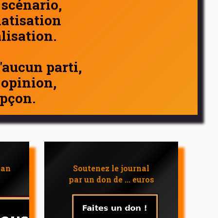
 scénario,
atisation
alisation.
d'aucun parti,
 opinion,
pçon.
 an
Soutenez le journal
par un don de ... euros