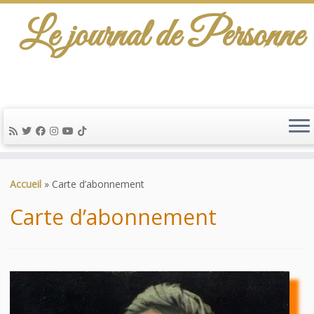
Le journal de Personne
De l'info-scénario pour traiter une question
d'actualité…
Passer
au
Accueil
»
Carte d’abonnement
contenu
Carte d’abonnement