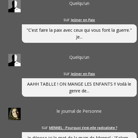
Quelqu'un
sur
Jeûner en Paix
"C’est faire la paix avec ceux qui vous font la guerre."
Je...
Quelqu'un
sur
Jeûner en Paix
AAHH TABLLE ! ON MANGE LES ENFANTS !! Voilà le
genre de...
le journal de Personne
sur
MENNEL : Pourquoi s’est-elle radicalisée ?
Je dépose ici le mot de la main de Mennel : "Selem...