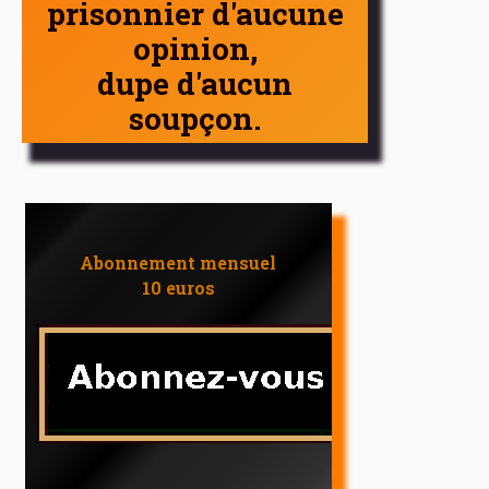
prisonnier d'aucune
opinion,
dupe d'aucun
soupçon.
Abonnement mensuel
10 euros