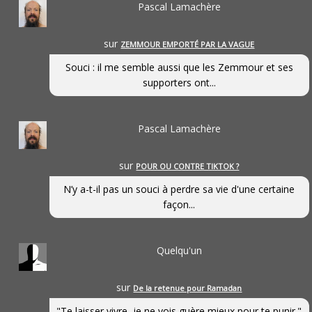
Pascal Lamachère
sur
ZEMMOUR EMPORTÉ PAR LA VAGUE
Souci : il me semble aussi que les Zemmour et ses
supporters ont...
Pascal Lamachère
sur
POUR OU CONTRE TIKTOK ?
N’y a-t-il pas un souci à perdre sa vie d'une certaine
façon...
Quelqu'un
sur
De la retenue pour Ramadan
"Te laisser vivre, je ne vois guère mieux pour te punir."