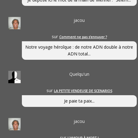
jacou
sur
Comment ne pas s’ennuyer ?
Notre voyage héroîque : de notre ADN double à notre
ADN total...
Quelqu'un
sur
LA PETITE VENDEUSE DE SCENARIOS
Je paie ta paix...
jacou
sur
L’AMOUR À MORT !