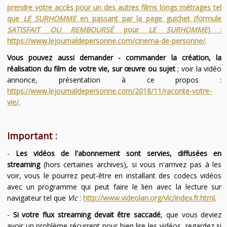
prendre votre accès pour un des autres films longs métrages tel
que
LE SURHOMME
en passant par la page guichet (formule
SATISFAIT OU REMBOURSÉ
pour
LE SURHOMME
) :
https://www.lejournaldepersonne.com/cinema-de-personne/
.
Vous pouvez aussi demander - commander la création, la
réalisation du film de votre vie, sur œuvre ou sujet
; voir la vidéo
annonce, présentation à ce propos :
https://www.lejournaldepersonne.com/2018/11/raconte-votre-
vie/
.
Important :
-
Les vidéos de l'abonnement sont servies, diffusées en
streaming
(hors certaines archives), si vous n'arrivez pas à les
voir, vous le pourrez peut-être en installant des codecs vidéos
avec un programme qui peut faire le lien avec la lecture sur
navigateur tel que
Vlc
:
http://www.videolan.org/vlc/index.fr.html
.
-
Si votre flux streaming devait être saccadé
, que vous deviez
avoir un problème récurrent pour bien lire les vidéos, regardez si