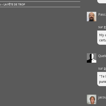
n – LA FÊTE DE TROP
Pasc
sur
P
N’y 
cert
Quel
sur
D
"Te 
punir
jaco