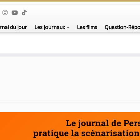
De l'i
rnal du jour
Les journaux
Les films
Question-Rép
Le journal de Pe
pratique la scénarisation 