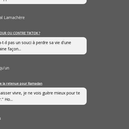
al Lamachère
OUR OU CONTRE TIKTOK ?
a-t-il pas un souci à perdre sa vie d'une
aine façon...
qu'un
e la retenue pour Ramadan
laisser vivre, je ne vois guère mieux pour te
." Ho...
u