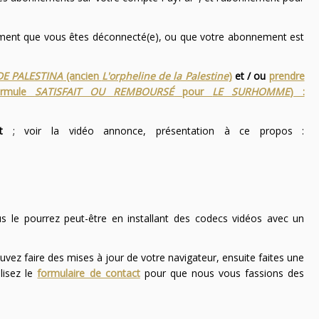
nement que vous êtes déconnecté(e), ou que votre abonnement est
DE PALESTINA
(ancien
L'orpheline de la Palestine
)
et / ou
prendre
ormule
SATISFAIT OU REMBOURSÉ
pour
LE SURHOMME
) :
t
; voir la vidéo annonce, présentation à ce propos :
ous le pourrez peut-être en installant des codecs vidéos avec un
uvez faire des mises à jour de votre navigateur, ensuite faites une
lisez le
formulaire de contact
pour que nous vous fassions des