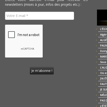
newsletters (mises à jour, infos des projets etc.) :
L’ÉG
Algér
ALGÉ
PAUV
Dziri
MARO
Sous
L’AL
Où es
J’AI 
FAUT-
JE SU
MÉLE
PAS D
L’ÉT