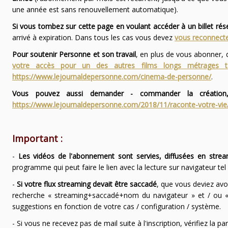
une année est sans renouvellement automatique).
Si vous tombez sur cette page en voulant accéder à un billet ré
arrivé à expiration. Dans tous les cas vous devez
vous reconnecte
Pour soutenir Personne et son travail
, en plus de vous abonner,
votre accès pour un des autres films longs métrages
https://www.lejournaldepersonne.com/cinema-de-personne/
.
Vous pouvez aussi demander - commander la création,
https://www.lejournaldepersonne.com/2018/11/raconte-votre-vie
Important :
-
Les vidéos de l'abonnement sont servies, diffusées en strea
programme qui peut faire le lien avec la lecture sur navigateur te
-
Si votre flux streaming devait être saccadé
, que vous deviez avo
recherche « streaming+saccadé+nom du navigateur » et / ou « 
suggestions en fonction de votre cas / configuration / système.
- Si vous ne recevez pas de mail suite à l'inscription, vérifiez la 