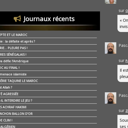
sur
O
Journaux récents
« On
invis
YPTE ET LE MAROC
ie : la défaite et après ?
Pasc
RIE… PLEURE PAS !
RES SÉNÉGALAIS !
sur
P
ya défie l’Amérique
C AU FINAL !
Il e
 menace islamiste
pleur
GÉRIE TAQUINE LE MAROC
t Allah ?
ÉTÉ AGRESSÉE
Pasc
IL INTERDIRE LE JEU ?
IS ACHRAF HAKIMI
sur
Z
NCHON BALLON D’OR
Souc
E CLIM !
ses 
É ALGÉRIEN