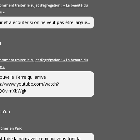
omment traiter le sujet d’agrégation : « La beauté du
e »
ir et à écouter si on ne veut pas être largué...
u
omment traiter le sujet d’agrégation : « La beauté du
e »
ouvelle Terre qui arrive
s://www.youtube.com/watch?
QOvlmXbWgk
qu'un
eûner en Paix
st faire la paix avec ceux qui vous font la