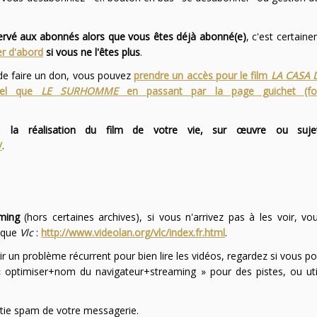
servé aux abonnés alors que vous êtes déjà abonné(e)
, c'est certai
r d'abord
si vous ne l'êtes plus
.
 de faire un don, vous pouvez
prendre un accès pour le film
LA CASA 
 tel que
LE SURHOMME
en passant par la page guichet (f
 la réalisation du film de votre vie, sur œuvre ou suje
/
.
ming
(hors certaines archives), si vous n'arrivez pas à les voir, v
l que
Vlc
:
http://www.videolan.org/vlc/index.fr.html
.
ir un problème récurrent pour bien lire les vidéos, regardez si vous po
optimiser+nom du navigateur+streaming » pour des pistes, ou uti
partie spam de votre messagerie.