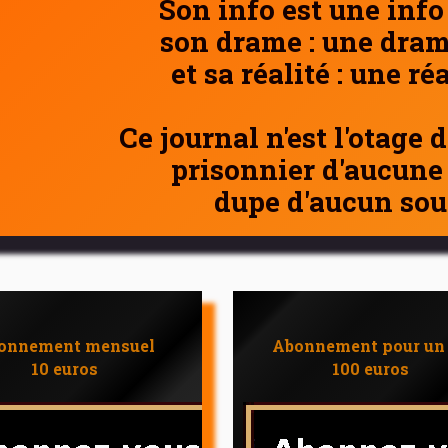
Son info est une info
son drame : une dram
et sa réalité : une ré
Ce journal n'est l'otage 
prisonnier d'aucune
dupe d'aucun sou
onnement mensuel
Abonnement pour un
10 euros
100 euros