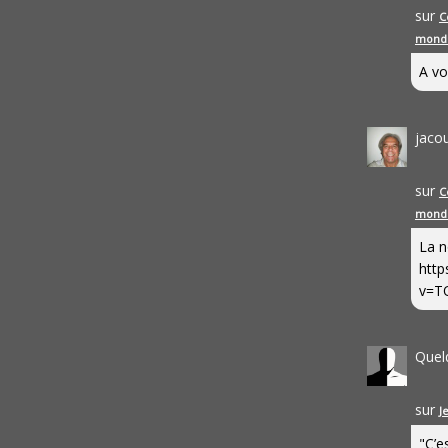
sur
C
mond
A vo
jaco
sur
C
mond
La n
http
v=T
Quel
sur
J
"C’e