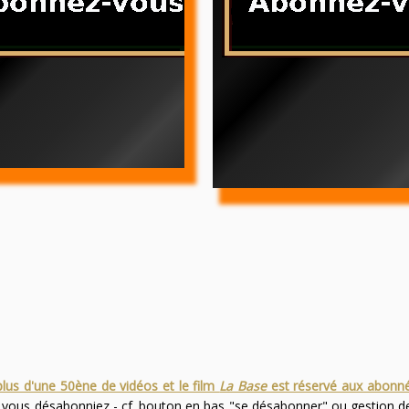
plus d'une 50ène de vidéos et le film
La Base
est réservé aux abonn
s vous désabonniez - cf. bouton en bas "se désabonner" ou gestion 