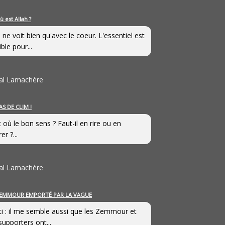
ù est Allah ?
 ne voit bien qu'avec le coeur. L'essentiel est
ible pour...
al Lamachère
AS DE CLIM !
st où le bon sens ? Faut-il en rire ou en
er ?...
al Lamachère
EMMOUR EMPORTÉ PAR LA VAGUE
i : il me semble aussi que les Zemmour et
supporters ont...