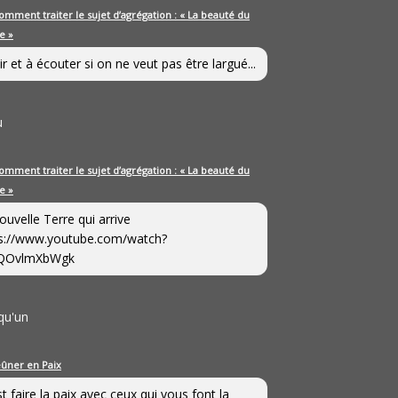
omment traiter le sujet d’agrégation : « La beauté du
e »
ir et à écouter si on ne veut pas être largué...
u
omment traiter le sujet d’agrégation : « La beauté du
e »
ouvelle Terre qui arrive
s://www.youtube.com/watch?
QOvlmXbWgk
qu'un
eûner en Paix
st faire la paix avec ceux qui vous font la