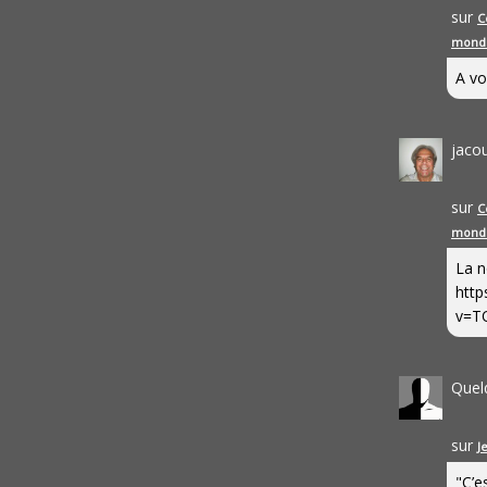
sur
C
mond
A vo
jaco
sur
C
mond
La n
http
v=T
Quel
sur
J
"C’e