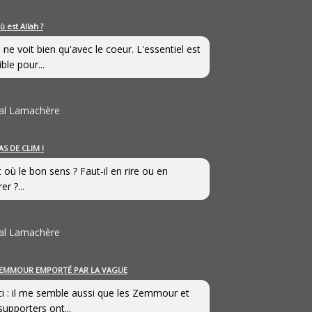
ù est Allah ?
 ne voit bien qu'avec le coeur. L'essentiel est
ible pour...
al Lamachère
AS DE CLIM !
st où le bon sens ? Faut-il en rire ou en
er ?...
al Lamachère
EMMOUR EMPORTÉ PAR LA VAGUE
i : il me semble aussi que les Zemmour et
supporters ont...