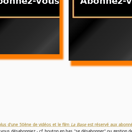
plus d'une 50ène de vidéos et le film
La Base
est réservé aux abonn
s vous désabonniez - cf. bouton en bas "se désabonner" ou gestion 