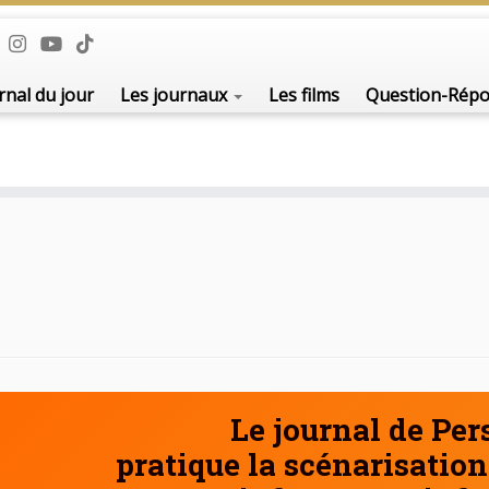
De l'i
rnal du jour
Les journaux
Les films
Question-Rép
Le journal de Pe
pratique la scénarisation 