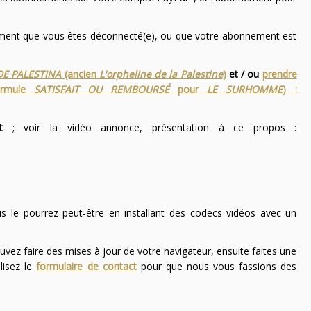
nement que vous êtes déconnecté(e), ou que votre abonnement est
DE PALESTINA
(ancien
L'orpheline de la Palestine
)
et / ou
prendre
ormule
SATISFAIT OU REMBOURSÉ
pour
LE SURHOMME
) :
t
; voir la vidéo annonce, présentation à ce propos :
ous le pourrez peut-être en installant des codecs vidéos avec un
uvez faire des mises à jour de votre navigateur, ensuite faites une
lisez le
formulaire de contact
pour que nous vous fassions des