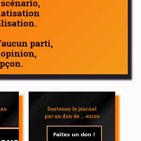
 scénario,
atisation
alisation.
d'aucun parti,
 opinion,
pçon.
 an
Soutenez le journal
par un don de ... euros