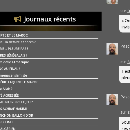
sur
O
Journaux récents
« On
invis
YPTE ET LE MAROC
ie : la défaite et après ?
Pasc
RIE… PLEURE PAS !
RES SÉNÉGALAIS !
sur
P
ya défie l’Amérique
C AU FINAL !
Il e
 menace islamiste
pleur
GÉRIE TAQUINE LE MAROC
t Allah ?
ÉTÉ AGRESSÉE
Pasc
IL INTERDIRE LE JEU ?
IS ACHRAF HAKIMI
sur
Z
NCHON BALLON D’OR
Souc
E CLIM !
ses 
É ALGÉRIEN