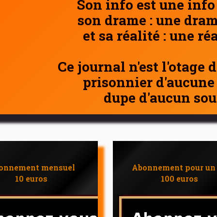
Son info est une info
son drame : une dram
et sa réalité : une ré
Ce journal n'est l'otage 
prisonnier d'aucune
dupe d'aucun sou
onnement mensuel
Abonnement pour un
10 euros
100 euros