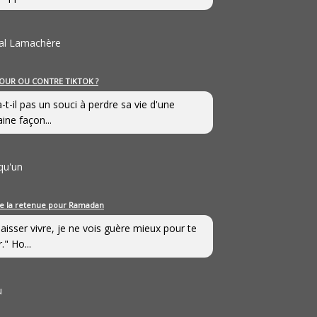
al Lamachère
OUR OU CONTRE TIKTOK ?
a-t-il pas un souci à perdre sa vie d'une
aine façon...
qu'un
e la retenue pour Ramadan
laisser vivre, je ne vois guère mieux pour te
." Ho...
u