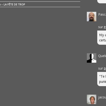
n – LA FÊTE DE TROP
Pasc
sur
P
N’y 
cert
Quel
sur
D
"Te 
punir
jaco