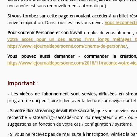
une année est sans renouvellement automatique).
Si vous tombez sur cette page en voulant accéder à un billet ré
arrivé à expiration. Dans tous les cas vous devez
vous reconnecte
Pour soutenir Personne et son travail
, en plus de vous abonner,
votre accès pour un des autres films longs métrages
https://www.lejournaldepersonne.com/cinema-de-personne/
.
Vous pouvez aussi demander - commander la création,
https://www.lejournaldepersonne.com/2018/11/raconte-votre-vie
Important :
-
Les vidéos de l'abonnement sont servies, diffusées en strea
programme qui peut faire le lien avec la lecture sur navigateur te
-
Si votre flux streaming devait être saccadé
, que vous deviez avo
recherche « streaming+saccadé+nom du navigateur » et / ou « 
suggestions en fonction de votre cas / configuration / système.
- Si vous ne recevez pas de mail suite à l'inscription, vérifiez la 