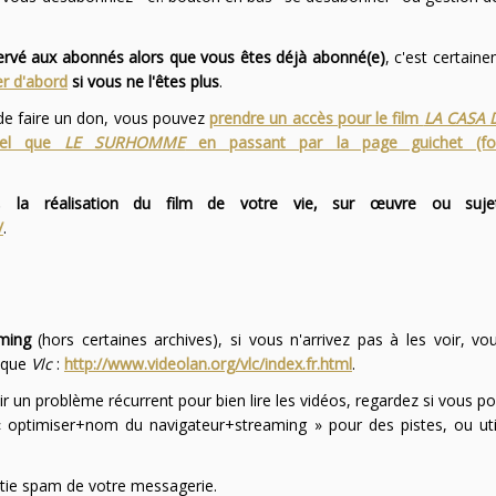
servé aux abonnés alors que vous êtes déjà abonné(e)
, c'est certai
r d'abord
si vous ne l'êtes plus
.
 de faire un don, vous pouvez
prendre un accès pour le film
LA CASA 
 tel que
LE SURHOMME
en passant par la page guichet (f
 la réalisation du film de votre vie, sur œuvre ou suje
/
.
ming
(hors certaines archives), si vous n'arrivez pas à les voir, v
l que
Vlc
:
http://www.videolan.org/vlc/index.fr.html
.
ir un problème récurrent pour bien lire les vidéos, regardez si vous po
optimiser+nom du navigateur+streaming » pour des pistes, ou uti
partie spam de votre messagerie.