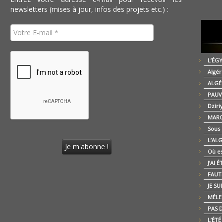
newsletters (mises à jour, infos des projets etc.) :
L’ÉG
Algér
ALGÉ
PAUV
Dziri
MARO
Sous
L’AL
Où es
J’AI 
FAUT-
JE SU
MÉLE
PAS D
L’ÉT