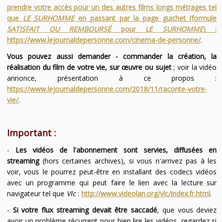
prendre votre accès pour un des autres films longs métrages tel
que
LE SURHOMME
en passant par la page guichet (formule
SATISFAIT OU REMBOURSÉ
pour
LE SURHOMME
) :
https://www.lejournaldepersonne.com/cinema-de-personne/
.
Vous pouvez aussi demander - commander la création, la
réalisation du film de votre vie, sur œuvre ou sujet
; voir la vidéo
annonce, présentation à ce propos :
https://www.lejournaldepersonne.com/2018/11/raconte-votre-
vie/
.
Important :
-
Les vidéos de l'abonnement sont servies, diffusées en
streaming
(hors certaines archives), si vous n'arrivez pas à les
voir, vous le pourrez peut-être en installant des codecs vidéos
avec un programme qui peut faire le lien avec la lecture sur
navigateur tel que
Vlc
:
http://www.videolan.org/vlc/index.fr.html
.
-
Si votre flux streaming devait être saccadé
, que vous deviez
avoir un problème récurrent pour bien lire les vidéos, regardez si