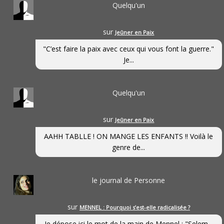
Quelqu'un
sur
Jeûner en Paix
"C’est faire la paix avec ceux qui vous font la guerre."
Je...
Quelqu'un
sur
Jeûner en Paix
AAHH TABLLE ! ON MANGE LES ENFANTS !! Voilà le
genre de...
le journal de Personne
sur
MENNEL : Pourquoi s’est-elle radicalisée ?
Je dépose ici le mot de la main de Mennel : "Selem...