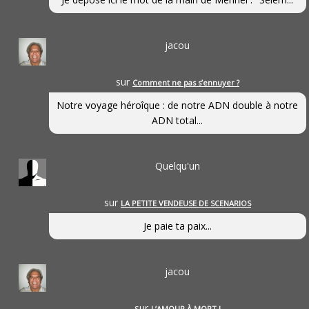
jacou
sur
Comment ne pas s’ennuyer ?
Notre voyage héroîque : de notre ADN double à notre
ADN total...
Quelqu'un
sur
LA PETITE VENDEUSE DE SCENARIOS
Je paie ta paix...
jacou
sur
L’AMOUR À MORT !