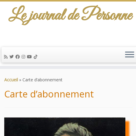
Le journal de Personne
De l'info-scénario pour traiter une question
d'actualité…
Passer
au
Accueil
»
Carte d’abonnement
contenu
Carte d’abonnement