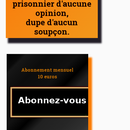
prisonnier d'aucune
opinion,
dupe d'aucun
soupçon.
Abonnement mensuel
10 euros