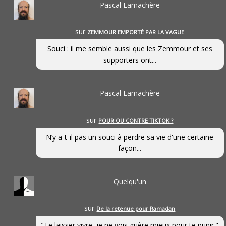
Pascal Lamachère
sur
ZEMMOUR EMPORTÉ PAR LA VAGUE
Souci : il me semble aussi que les Zemmour et ses
supporters ont...
Pascal Lamachère
sur
POUR OU CONTRE TIKTOK ?
N’y a-t-il pas un souci à perdre sa vie d'une certaine
façon...
Quelqu'un
sur
De la retenue pour Ramadan
"Te laisser vivre, je ne vois guère mieux pour te punir."