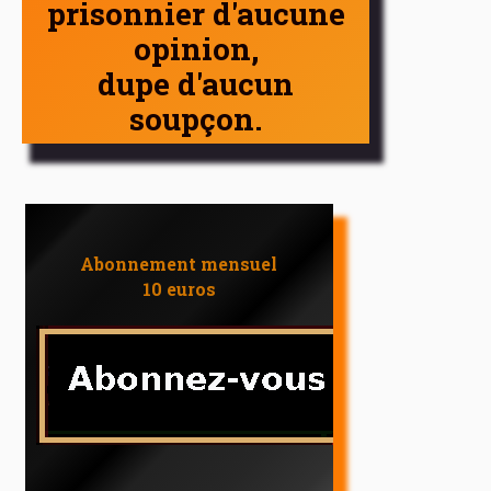
prisonnier d'aucune
opinion,
dupe d'aucun
soupçon.
Abonnement mensuel
10 euros