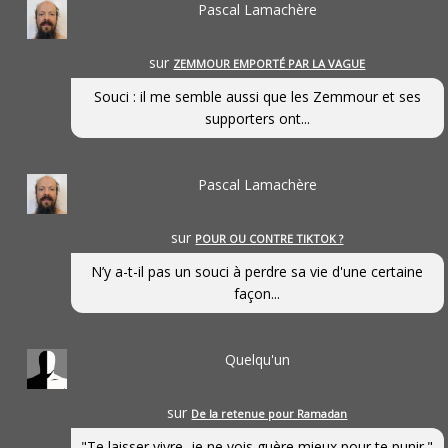
Pascal Lamachère
sur
ZEMMOUR EMPORTÉ PAR LA VAGUE
Souci : il me semble aussi que les Zemmour et ses
supporters ont...
Pascal Lamachère
sur
POUR OU CONTRE TIKTOK ?
N’y a-t-il pas un souci à perdre sa vie d'une certaine
façon...
Quelqu'un
sur
De la retenue pour Ramadan
"Te laisser vivre, je ne vois guère mieux pour te punir."