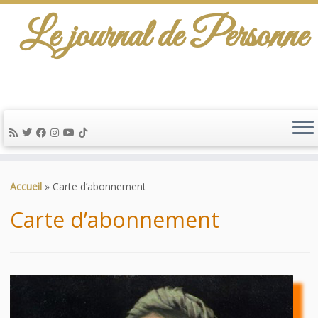
Le journal de Personne
De l'info-scénario pour traiter une question
d'actualité…
Passer
au
Accueil
»
Carte d’abonnement
contenu
Carte d’abonnement