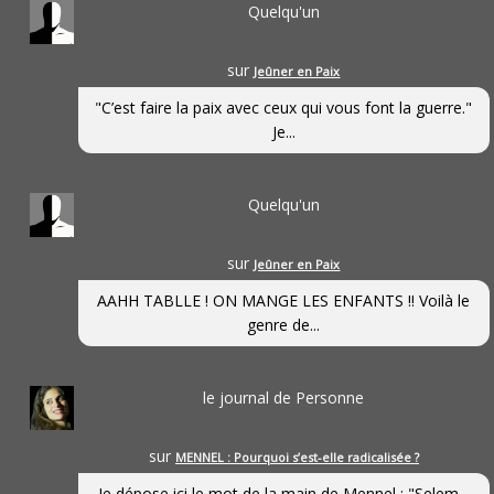
Quelqu'un
sur
Jeûner en Paix
"C’est faire la paix avec ceux qui vous font la guerre."
Je...
Quelqu'un
sur
Jeûner en Paix
AAHH TABLLE ! ON MANGE LES ENFANTS !! Voilà le
genre de...
le journal de Personne
sur
MENNEL : Pourquoi s’est-elle radicalisée ?
Je dépose ici le mot de la main de Mennel : "Selem...