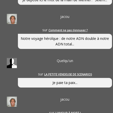
jacou
sur
Comment ne pas s’ennuyer ?
Notre voyage héroîque : de notre ADN double à notre
ADN total...
Quelqu'un
sur
LA PETITE VENDEUSE DE SCENARIOS
Je paie ta paix...
jacou
sur
L’AMOUR À MORT !