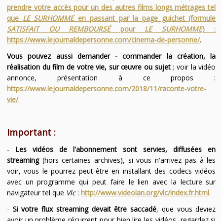
prendre votre accès pour un des autres films longs métrages tel
que
LE SURHOMME
en passant par la page guichet (formule
SATISFAIT OU REMBOURSÉ
pour
LE SURHOMME
) :
https://www.lejournaldepersonne.com/cinema-de-personne/
.
Vous pouvez aussi demander - commander la création, la
réalisation du film de votre vie, sur œuvre ou sujet
; voir la vidéo
annonce, présentation à ce propos :
https://www.lejournaldepersonne.com/2018/11/raconte-votre-
vie/
.
Important :
-
Les vidéos de l'abonnement sont servies, diffusées en
streaming
(hors certaines archives), si vous n'arrivez pas à les
voir, vous le pourrez peut-être en installant des codecs vidéos
avec un programme qui peut faire le lien avec la lecture sur
navigateur tel que
Vlc
:
http://www.videolan.org/vlc/index.fr.html
.
-
Si votre flux streaming devait être saccadé
, que vous deviez
avoir un problème récurrent pour bien lire les vidéos, regardez si