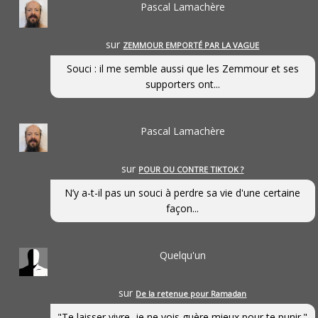
Pascal Lamachère
sur
ZEMMOUR EMPORTÉ PAR LA VAGUE
Souci : il me semble aussi que les Zemmour et ses
supporters ont...
Pascal Lamachère
sur
POUR OU CONTRE TIKTOK ?
N’y a-t-il pas un souci à perdre sa vie d'une certaine
façon...
Quelqu'un
sur
De la retenue pour Ramadan
"Te laisser vivre, je ne vois guère mieux pour te punir."