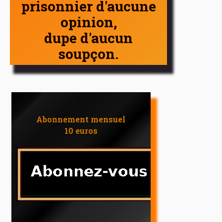
prisonnier d'aucune
opinion,
dupe d'aucun
soupçon.
Abonnement mensuel
10 euros