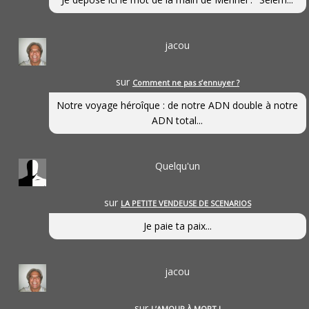
jacou
sur
Comment ne pas s’ennuyer ?
Notre voyage héroîque : de notre ADN double à notre
ADN total...
Quelqu'un
sur
LA PETITE VENDEUSE DE SCENARIOS
Je paie ta paix...
jacou
sur
L’AMOUR À MORT !