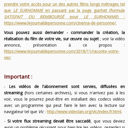
prendre votre accès pour un des autres films longs métrages tel
que
LE SURHOMME
en passant par la page guichet (formule
SATISFAIT OU REMBOURSÉ
pour
LE SURHOMME
) :
https://www.lejournaldepersonne.com/cinema-de-personne/
.
Vous pouvez aussi demander - commander la création, la
réalisation du film de votre vie, sur œuvre ou sujet
; voir la vidéo
annonce, présentation à ce propos :
https://www.lejournaldepersonne.com/2018/11/raconte-votre-
vie/
.
Important :
-
Les vidéos de l'abonnement sont servies, diffusées en
streaming
(hors certaines archives), si vous n'arrivez pas à les
voir, vous le pourrez peut-être en installant des codecs vidéos
avec un programme qui peut faire le lien avec la lecture sur
navigateur tel que
Vlc
:
http://www.videolan.org/vlc/index.fr.html
.
-
Si votre flux streaming devait être saccadé
, que vous deviez
avoir un problème récurrent pour bien lire les vidéos, regardez si