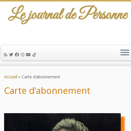
Le journal de Personne
De l'info-scénario pour traiter une question
d'actualité…
Passer
au
Accueil
»
Carte d’abonnement
contenu
Carte d’abonnement