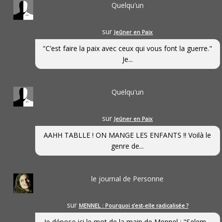
Quelqu'un
sur
Jeûner en Paix
"C’est faire la paix avec ceux qui vous font la guerre."
Je...
Quelqu'un
sur
Jeûner en Paix
AAHH TABLLE ! ON MANGE LES ENFANTS !! Voilà le
genre de...
le journal de Personne
sur
MENNEL : Pourquoi s’est-elle radicalisée ?
Je dépose ici le mot de la main de Mennel : "Selem...