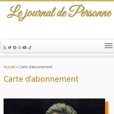
Le journal de Personne
De l'info-scénario pour traiter une question
d'actualité…
Passer
au
Accueil
»
Carte d’abonnement
contenu
Carte d’abonnement