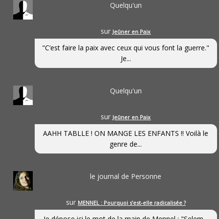
Quelqu'un
sur
Jeûner en Paix
"C’est faire la paix avec ceux qui vous font la guerre."
Je...
Quelqu'un
sur
Jeûner en Paix
AAHH TABLLE ! ON MANGE LES ENFANTS !! Voilà le
genre de...
le journal de Personne
sur
MENNEL : Pourquoi s’est-elle radicalisée ?
Je dépose ici le mot de la main de Mennel : "Selem...