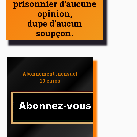
prisonnier d'aucune
opinion,
dupe d'aucun
soupçon.
Abonnement mensuel
10 euros