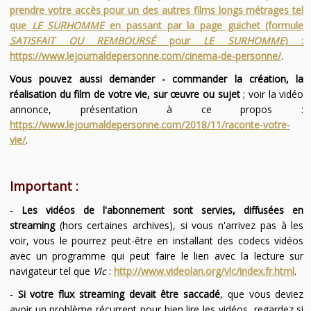
prendre votre accès pour un des autres films longs métrages tel
que
LE SURHOMME
en passant par la page guichet (formule
SATISFAIT OU REMBOURSÉ
pour
LE SURHOMME
) :
https://www.lejournaldepersonne.com/cinema-de-personne/
.
Vous pouvez aussi demander - commander la création, la
réalisation du film de votre vie, sur œuvre ou sujet
; voir la vidéo
annonce, présentation à ce propos :
https://www.lejournaldepersonne.com/2018/11/raconte-votre-
vie/
.
Important :
-
Les vidéos de l'abonnement sont servies, diffusées en
streaming
(hors certaines archives), si vous n'arrivez pas à les
voir, vous le pourrez peut-être en installant des codecs vidéos
avec un programme qui peut faire le lien avec la lecture sur
navigateur tel que
Vlc
:
http://www.videolan.org/vlc/index.fr.html
.
-
Si votre flux streaming devait être saccadé
, que vous deviez
avoir un problème récurrent pour bien lire les vidéos, regardez si