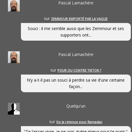
Pascal Lamachère
sur
ZEMMOUR EMPORTÉ PAR LA VAGUE
Souci : il me semble aussi que les Zemmour et ses
supporters ont...
Pascal Lamachère
sur
POUR OU CONTRE TIKTOK ?
N’y a-t-il pas un souci à perdre sa vie d'une certaine
façon...
Quelqu'un
sur
De la retenue pour Ramadan
"Te laisser vivre, je ne vois guère mieux pour te punir."