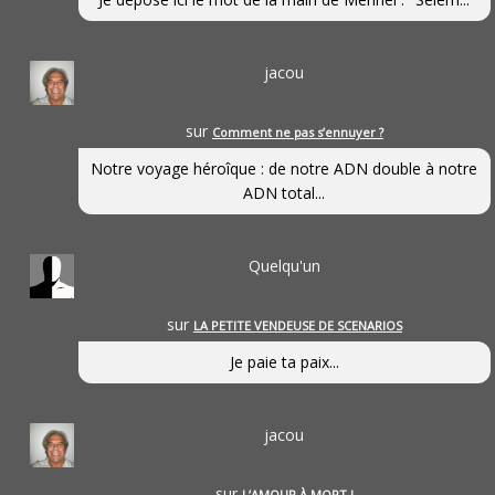
jacou
sur
Comment ne pas s’ennuyer ?
Notre voyage héroîque : de notre ADN double à notre
ADN total...
Quelqu'un
sur
LA PETITE VENDEUSE DE SCENARIOS
Je paie ta paix...
jacou
sur
L’AMOUR À MORT !