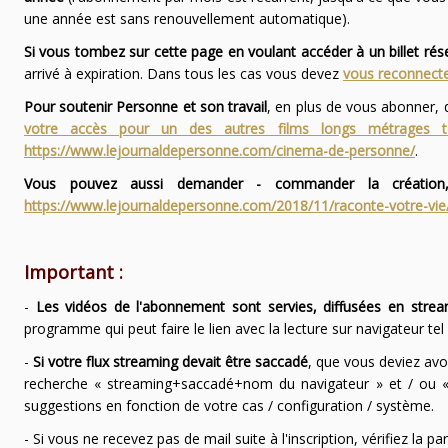
une année est sans renouvellement automatique).
Si vous tombez sur cette page en voulant accéder à un billet ré
arrivé à expiration. Dans tous les cas vous devez
vous reconnecte
Pour soutenir Personne et son travail
, en plus de vous abonner,
votre accès pour un des autres films longs métrages
https://www.lejournaldepersonne.com/cinema-de-personne/
.
Vous pouvez aussi demander - commander la création,
https://www.lejournaldepersonne.com/2018/11/raconte-votre-vie
Important :
-
Les vidéos de l'abonnement sont servies, diffusées en strea
programme qui peut faire le lien avec la lecture sur navigateur te
-
Si votre flux streaming devait être saccadé
, que vous deviez avo
recherche « streaming+saccadé+nom du navigateur » et / ou « 
suggestions en fonction de votre cas / configuration / système.
- Si vous ne recevez pas de mail suite à l'inscription, vérifiez la 