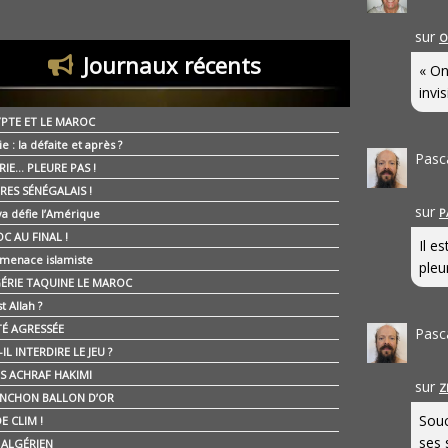
sur
O
Journaux récents
« On
invis
YPTE ET LE MAROC
ie : la défaite et après ?
Pasc
RIE… PLEURE PAS !
RES SÉNÉGALAIS !
sur
P
ya défie l’Amérique
C AU FINAL !
Il e
 menace islamiste
pleur
GÉRIE TAQUINE LE MAROC
t Allah ?
ÉTÉ AGRESSÉE
Pasc
IL INTERDIRE LE JEU ?
IS ACHRAF HAKIMI
sur
Z
NCHON BALLON D’OR
Souc
E CLIM !
ses 
É ALGÉRIEN