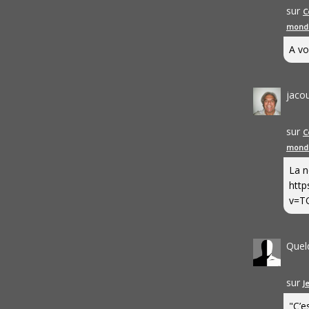
sur
C
mond
A vo
jaco
sur
C
mond
La n
http
v=T
Quel
sur
J
"C’e