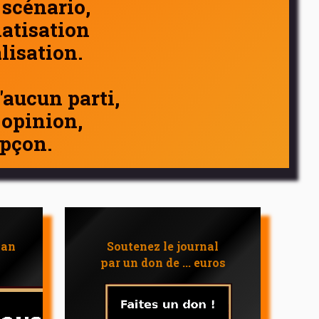
 scénario,
atisation
alisation.
d'aucun parti,
 opinion,
pçon.
 an
Soutenez le journal
par un don de ... euros