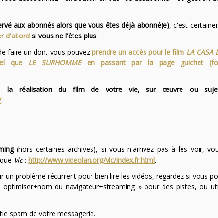
servé aux abonnés alors que vous êtes déjà abonné(e)
, c'est certai
r d'abord
si vous ne l'êtes plus
.
 de faire un don, vous pouvez
prendre un accès pour le film
LA CASA 
 tel que
LE SURHOMME
en passant par la page guichet (f
 la réalisation du film de votre vie, sur œuvre ou suje
/
.
ming
(hors certaines archives), si vous n'arrivez pas à les voir, v
l que
Vlc
:
http://www.videolan.org/vlc/index.fr.html
.
ir un problème récurrent pour bien lire les vidéos, regardez si vous po
optimiser+nom du navigateur+streaming » pour des pistes, ou uti
partie spam de votre messagerie.