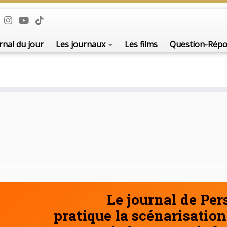
De l'i
rnal du jour
Les journaux
Les films
Question-Rép
Le journal de Pe
pratique la scénarisation 