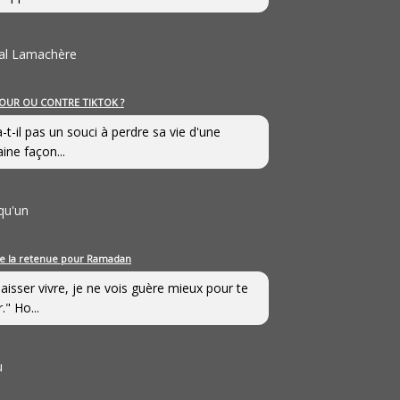
al Lamachère
OUR OU CONTRE TIKTOK ?
a-t-il pas un souci à perdre sa vie d'une
aine façon...
qu'un
e la retenue pour Ramadan
laisser vivre, je ne vois guère mieux pour te
." Ho...
u