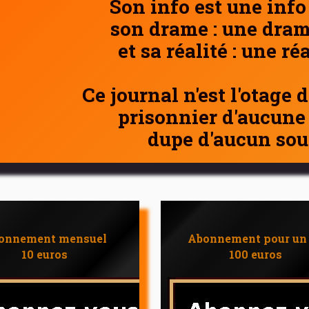
Son info est une info
son drame : une dram
et sa réalité : une ré
Ce journal n'est l'otage 
prisonnier d'aucune
dupe d'aucun sou
onnement mensuel
Abonnement pour un
10 euros
100 euros