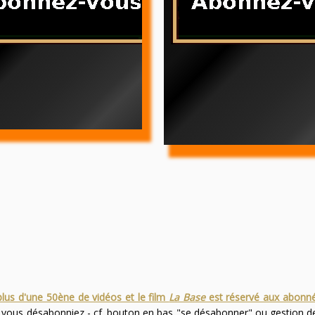
plus d'une 50ène de vidéos et le film
La Base
est réservé aux abonn
s vous désabonniez - cf. bouton en bas "se désabonner" ou gestion 