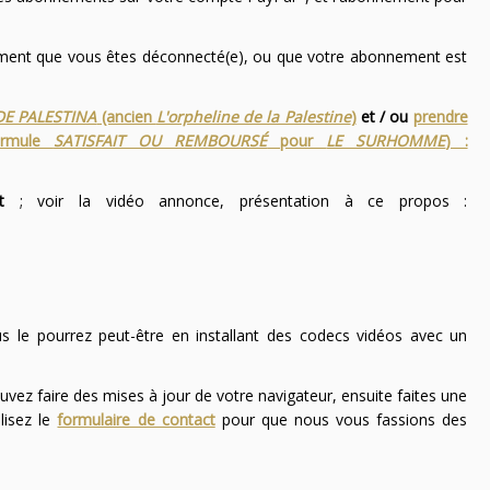
nement que vous êtes déconnecté(e), ou que votre abonnement est
DE PALESTINA
(ancien
L'orpheline de la Palestine
)
et / ou
prendre
ormule
SATISFAIT OU REMBOURSÉ
pour
LE SURHOMME
) :
t
; voir la vidéo annonce, présentation à ce propos :
ous le pourrez peut-être en installant des codecs vidéos avec un
uvez faire des mises à jour de votre navigateur, ensuite faites une
lisez le
formulaire de contact
pour que nous vous fassions des