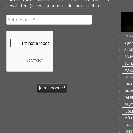
newsletters (mises à jour, infos des projets etc.) :
L’ÉG
Algér
ALGÉ
PAUV
Dziri
MARO
Sous
L’AL
Où es
J’AI 
FAUT-
JE SU
MÉLE
PAS D
L’ÉT