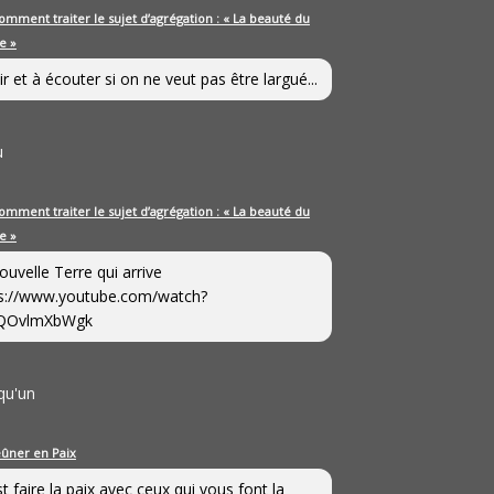
omment traiter le sujet d’agrégation : « La beauté du
e »
ir et à écouter si on ne veut pas être largué...
u
omment traiter le sujet d’agrégation : « La beauté du
e »
ouvelle Terre qui arrive
s://www.youtube.com/watch?
QOvlmXbWgk
qu'un
eûner en Paix
st faire la paix avec ceux qui vous font la