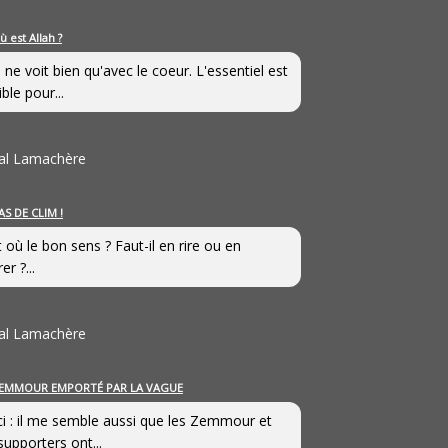
ù est Allah ?
 ne voit bien qu'avec le coeur. L'essentiel est
ible pour...
al Lamachère
AS DE CLIM !
st où le bon sens ? Faut-il en rire ou en
er ?...
al Lamachère
EMMOUR EMPORTÉ PAR LA VAGUE
i : il me semble aussi que les Zemmour et
supporters ont...