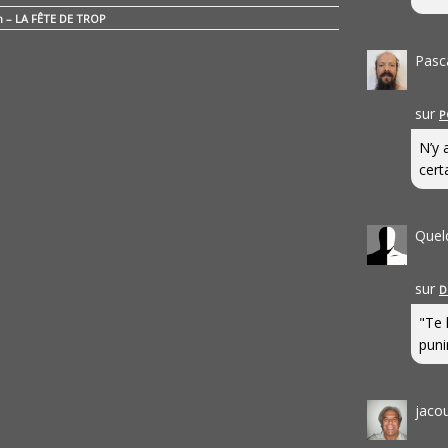
n – LA FÊTE DE TROP
Pasc
sur
P
N’y 
cert
Quel
sur
D
"Te 
punir
jaco