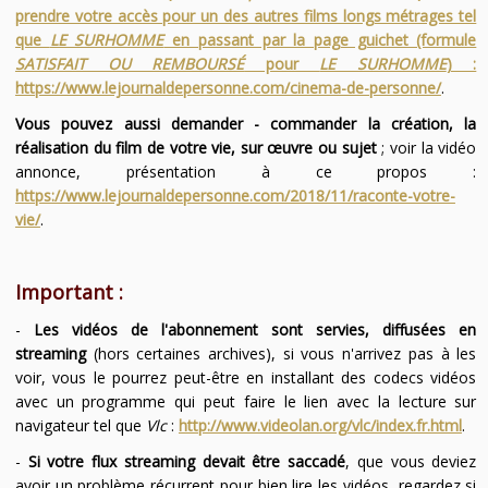
prendre votre accès pour un des autres films longs métrages tel
que
LE SURHOMME
en passant par la page guichet (formule
SATISFAIT OU REMBOURSÉ
pour
LE SURHOMME
) :
https://www.lejournaldepersonne.com/cinema-de-personne/
.
Vous pouvez aussi demander - commander la création, la
réalisation du film de votre vie, sur œuvre ou sujet
; voir la vidéo
annonce, présentation à ce propos :
https://www.lejournaldepersonne.com/2018/11/raconte-votre-
vie/
.
Important :
-
Les vidéos de l'abonnement sont servies, diffusées en
streaming
(hors certaines archives), si vous n'arrivez pas à les
voir, vous le pourrez peut-être en installant des codecs vidéos
avec un programme qui peut faire le lien avec la lecture sur
navigateur tel que
Vlc
:
http://www.videolan.org/vlc/index.fr.html
.
-
Si votre flux streaming devait être saccadé
, que vous deviez
avoir un problème récurrent pour bien lire les vidéos, regardez si