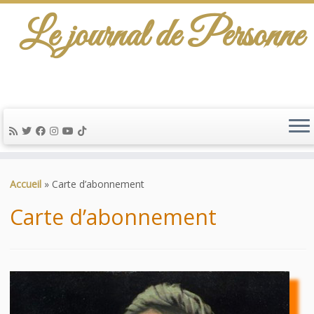
Le journal de Personne
De l'info-scénario pour traiter une question
d'actualité…
Passer
au
Accueil
»
Carte d’abonnement
contenu
Carte d’abonnement