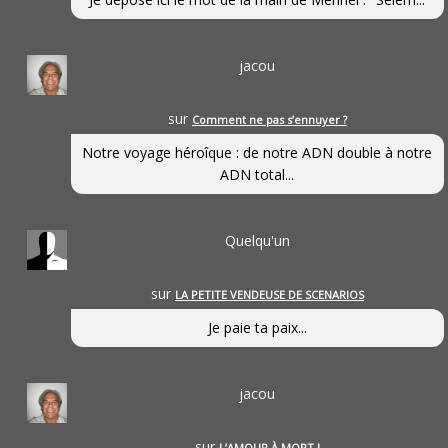
jacou
sur
Comment ne pas s’ennuyer ?
Notre voyage héroîque : de notre ADN double à notre
ADN total...
Quelqu'un
sur
LA PETITE VENDEUSE DE SCENARIOS
Je paie ta paix...
jacou
sur
L’AMOUR À MORT !