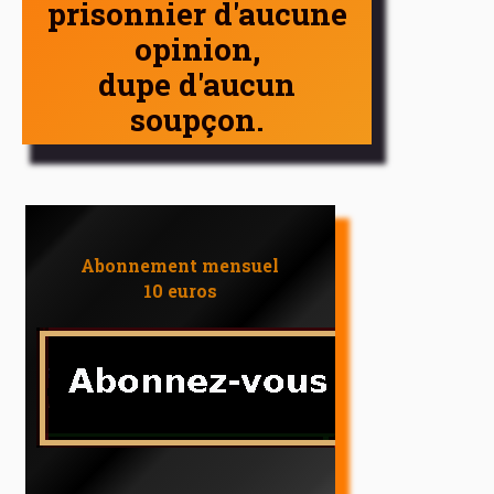
prisonnier d'aucune
opinion,
dupe d'aucun
soupçon.
Abonnement mensuel
10 euros