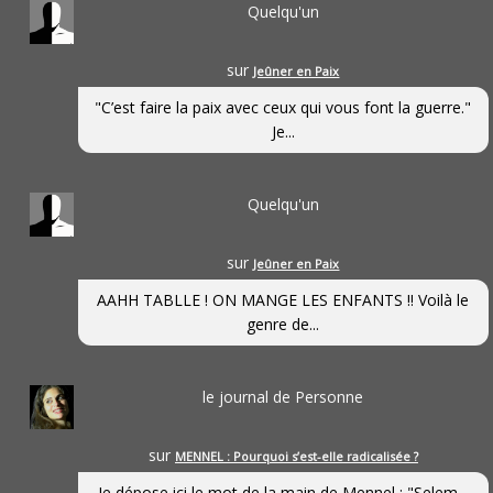
Quelqu'un
sur
Jeûner en Paix
"C’est faire la paix avec ceux qui vous font la guerre."
Je...
Quelqu'un
sur
Jeûner en Paix
AAHH TABLLE ! ON MANGE LES ENFANTS !! Voilà le
genre de...
le journal de Personne
sur
MENNEL : Pourquoi s’est-elle radicalisée ?
Je dépose ici le mot de la main de Mennel : "Selem...