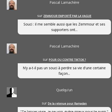
Pascal Lamachère
sur
ZEMMOUR EMPORTÉ PAR LA VAGUE
Souci : il me semble aussi que les Zemmour et ses
supporters ont...
Pascal Lamachère
sur
POUR OU CONTRE TIKTOK ?
N’y a-t-il pas un souci à perdre sa vie d'une certaine
façon...
Quelqu'un
sur
De la retenue pour Ramadan
"Te laisser vivre, je ne vois guère mieux pour te punir."