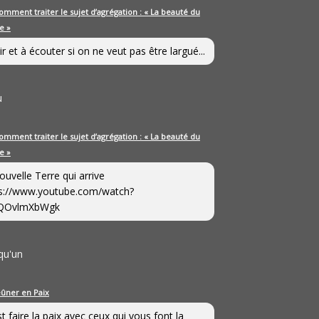
omment traiter le sujet d’agrégation : « La beauté du
e »
ir et à écouter si on ne veut pas être largué...
u
omment traiter le sujet d’agrégation : « La beauté du
e »
ouvelle Terre qui arrive
s://www.youtube.com/watch?
QOvlmXbWgk
qu'un
eûner en Paix
st faire la paix avec ceux qui vous font la