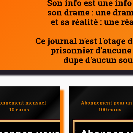
Son info est une info
son drame : une dram
et sa réalité : une ré
Ce journal n'est l'otage 
prisonnier d'aucune
dupe d'aucun sou
onnement mensuel
Abonnement pour un
10 euros
100 euros