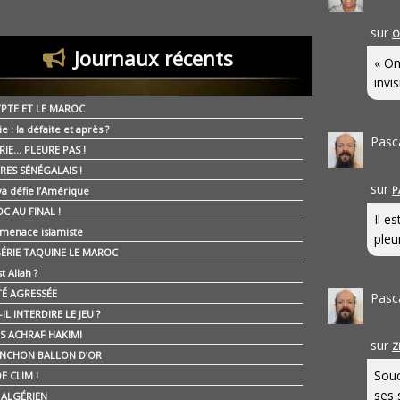
sur
O
Journaux récents
« On
invis
YPTE ET LE MAROC
ie : la défaite et après ?
Pasc
RIE… PLEURE PAS !
RES SÉNÉGALAIS !
sur
P
ya défie l’Amérique
C AU FINAL !
Il e
 menace islamiste
pleur
GÉRIE TAQUINE LE MAROC
t Allah ?
ÉTÉ AGRESSÉE
Pasc
IL INTERDIRE LE JEU ?
IS ACHRAF HAKIMI
sur
Z
NCHON BALLON D’OR
Souc
E CLIM !
ses 
É ALGÉRIEN