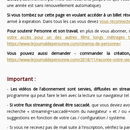
une année est sans renouvellement automatique).
Si vous tombez sur cette page en voulant accéder à un billet ré
arrivé à expiration. Dans tous les cas vous devez
vous reconnecte
Pour soutenir Personne et son travail
, en plus de vous abonner,
votre accès pour un des autres films longs métrages
https://www.lejournaldepersonne.com/cinema-de-personne/
.
Vous pouvez aussi demander - commander la création,
https://www.lejournaldepersonne.com/2018/11/raconte-votre-vie
Important :
-
Les vidéos de l'abonnement sont servies, diffusées en strea
programme qui peut faire le lien avec la lecture sur navigateur te
-
Si votre flux streaming devait être saccadé
, que vous deviez avo
recherche « streaming+saccadé+nom du navigateur » et / ou « 
suggestions en fonction de votre cas / configuration / système.
- Si vous ne recevez pas de mail suite à l'inscription, vérifiez la 