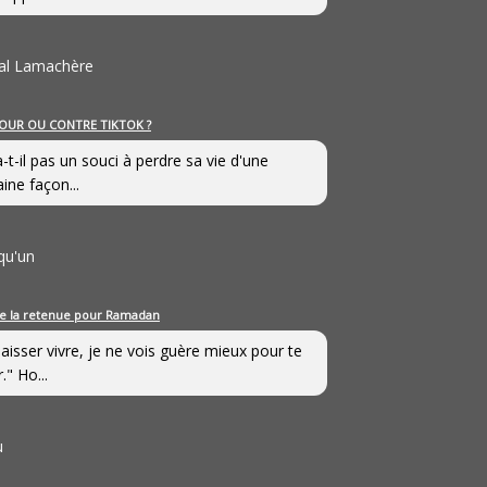
al Lamachère
OUR OU CONTRE TIKTOK ?
a-t-il pas un souci à perdre sa vie d'une
aine façon...
qu'un
e la retenue pour Ramadan
laisser vivre, je ne vois guère mieux pour te
." Ho...
u