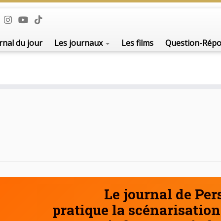
De l'i
rnal du jour
Les journaux
Les films
Question-Rép
Le journal de Pe
pratique la scénarisation 