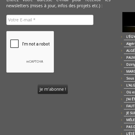
newsletters (mises à jour, infos des projets etc.) :
L’ÉG
Algér
ALGÉ
PAUV
Dziri
MARO
Sous
L’AL
Où es
J’AI 
FAUT-
JE SU
MÉLE
PAS D
L’ÉT