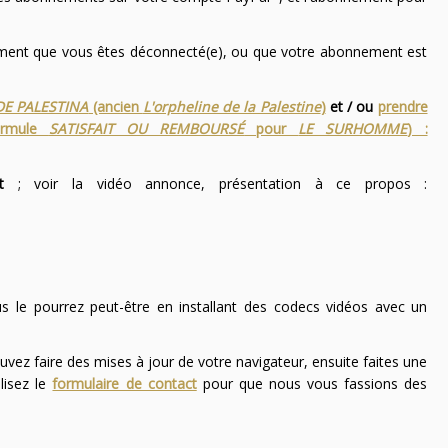
nement que vous êtes déconnecté(e), ou que votre abonnement est
DE PALESTINA
(ancien
L'orpheline de la Palestine
)
et / ou
prendre
ormule
SATISFAIT OU REMBOURSÉ
pour
LE SURHOMME
) :
t
; voir la vidéo annonce, présentation à ce propos :
ous le pourrez peut-être en installant des codecs vidéos avec un
uvez faire des mises à jour de votre navigateur, ensuite faites une
lisez le
formulaire de contact
pour que nous vous fassions des