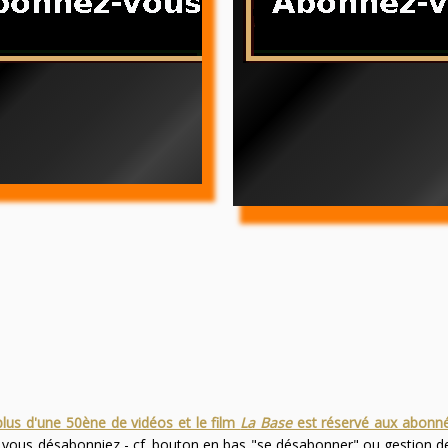
plus d'une 50ène de vidéos et le film
La Base
est réservé aux abonn
s vous désabonniez - cf. bouton en bas "se désabonner" ou gestion 