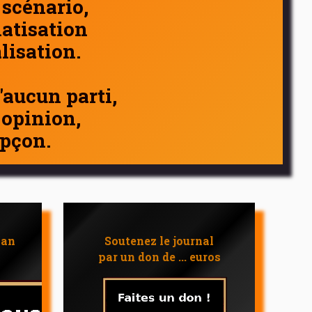
 scénario,
atisation
alisation.
d'aucun parti,
 opinion,
pçon.
 an
Soutenez le journal
par un don de ... euros