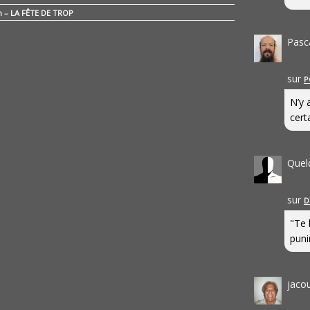
n – LA FÊTE DE TROP
Pasc
sur
P
N’y 
cert
Quel
sur
D
"Te 
punir
jaco