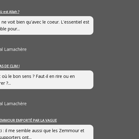
ù est Allah ?
 ne voit bien qu'avec le coeur. L'essentiel est
ible pour...
al Lamachère
AS DE CLIM !
st où le bon sens ? Faut-il en rire ou en
er ?...
al Lamachère
EMMOUR EMPORTÉ PAR LA VAGUE
i : il me semble aussi que les Zemmour et
supporters ont...