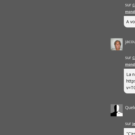
sur
C
mond
A vo
jaco
sur
C
mond
La n
http
v=T
Quel
sur
J
"C’e