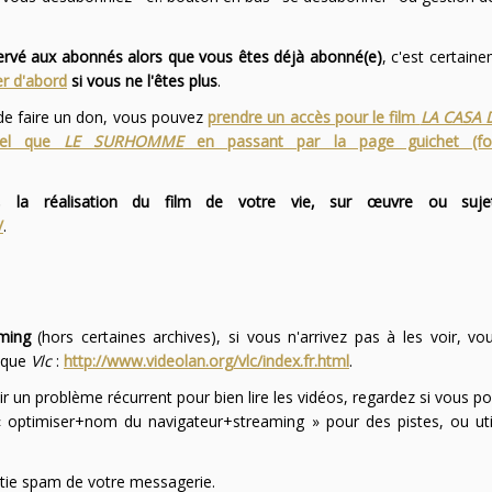
servé aux abonnés alors que vous êtes déjà abonné(e)
, c'est certai
r d'abord
si vous ne l'êtes plus
.
 de faire un don, vous pouvez
prendre un accès pour le film
LA CASA 
 tel que
LE SURHOMME
en passant par la page guichet (f
 la réalisation du film de votre vie, sur œuvre ou suje
/
.
ming
(hors certaines archives), si vous n'arrivez pas à les voir, v
l que
Vlc
:
http://www.videolan.org/vlc/index.fr.html
.
ir un problème récurrent pour bien lire les vidéos, regardez si vous po
optimiser+nom du navigateur+streaming » pour des pistes, ou uti
partie spam de votre messagerie.