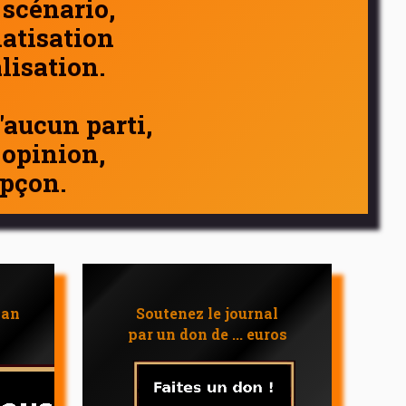
 scénario,
atisation
alisation.
d'aucun parti,
 opinion,
pçon.
 an
Soutenez le journal
par un don de ... euros