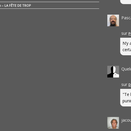
n – LA FÊTE DE TROP
Pasc
sur
P
N’y 
cert
Quel
sur
D
"Te 
punir
jaco