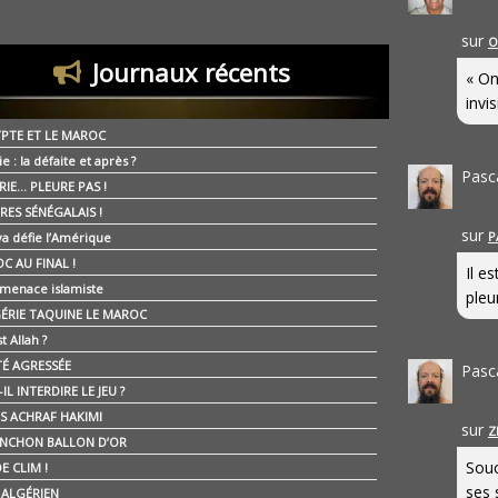
sur
O
Journaux récents
« On
invis
YPTE ET LE MAROC
ie : la défaite et après ?
Pasc
RIE… PLEURE PAS !
RES SÉNÉGALAIS !
sur
P
ya défie l’Amérique
C AU FINAL !
Il e
 menace islamiste
pleur
GÉRIE TAQUINE LE MAROC
t Allah ?
ÉTÉ AGRESSÉE
Pasc
IL INTERDIRE LE JEU ?
IS ACHRAF HAKIMI
sur
Z
NCHON BALLON D’OR
Souc
E CLIM !
ses 
É ALGÉRIEN