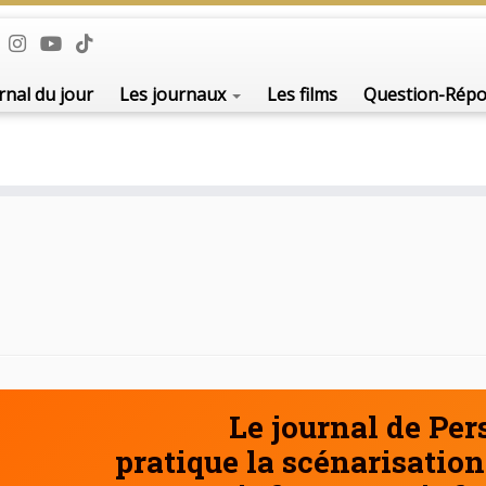
De l'i
rnal du jour
Les journaux
Les films
Question-Rép
Le journal de Pe
pratique la scénarisation 