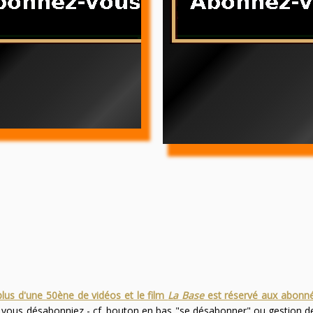
plus d'une 50ène de vidéos et le film
La Base
est réservé aux abonn
s vous désabonniez - cf. bouton en bas "se désabonner" ou gestion 