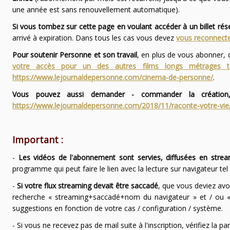
une année est sans renouvellement automatique).
Si vous tombez sur cette page en voulant accéder à un billet ré
arrivé à expiration. Dans tous les cas vous devez
vous reconnecte
Pour soutenir Personne et son travail
, en plus de vous abonner,
votre accès pour un des autres films longs métrages
https://www.lejournaldepersonne.com/cinema-de-personne/
.
Vous pouvez aussi demander - commander la création,
https://www.lejournaldepersonne.com/2018/11/raconte-votre-vie
Important :
-
Les vidéos de l'abonnement sont servies, diffusées en strea
programme qui peut faire le lien avec la lecture sur navigateur te
-
Si votre flux streaming devait être saccadé
, que vous deviez avo
recherche « streaming+saccadé+nom du navigateur » et / ou « 
suggestions en fonction de votre cas / configuration / système.
- Si vous ne recevez pas de mail suite à l'inscription, vérifiez la 