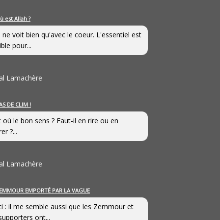
ù est Allah ?
 ne voit bien qu'avec le coeur. L'essentiel est
ible pour...
al Lamachère
AS DE CLIM !
st où le bon sens ? Faut-il en rire ou en
er ?...
al Lamachère
EMMOUR EMPORTÉ PAR LA VAGUE
i : il me semble aussi que les Zemmour et
supporters ont...