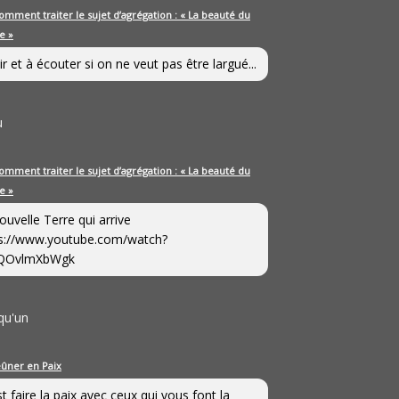
omment traiter le sujet d’agrégation : « La beauté du
e »
ir et à écouter si on ne veut pas être largué...
u
omment traiter le sujet d’agrégation : « La beauté du
e »
ouvelle Terre qui arrive
s://www.youtube.com/watch?
QOvlmXbWgk
qu'un
eûner en Paix
st faire la paix avec ceux qui vous font la