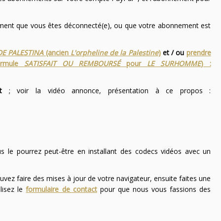
nement que vous êtes déconnecté(e), ou que votre abonnement est
DE PALESTINA
(ancien
L'orpheline de la Palestine
)
et / ou
prendre
ormule
SATISFAIT OU REMBOURSÉ
pour
LE SURHOMME
) :
t
; voir la vidéo annonce, présentation à ce propos :
ous le pourrez peut-être en installant des codecs vidéos avec un
uvez faire des mises à jour de votre navigateur, ensuite faites une
lisez le
formulaire de contact
pour que nous vous fassions des