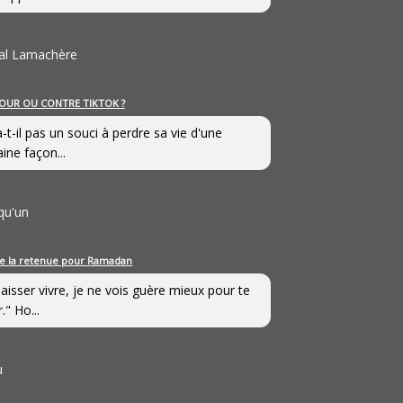
al Lamachère
OUR OU CONTRE TIKTOK ?
a-t-il pas un souci à perdre sa vie d'une
aine façon...
qu'un
e la retenue pour Ramadan
laisser vivre, je ne vois guère mieux pour te
." Ho...
u