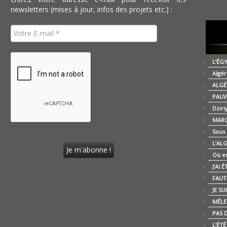
newsletters (mises à jour, infos des projets etc.) :
L’ÉG
Algér
ALGÉ
PAUV
Dziri
MARO
Sous
L’AL
Où es
J’AI 
FAUT-
JE SU
MÉLE
PAS D
L’ÉT