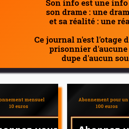
Son info est une info
son drame : une dram
et sa réalité : une ré
Ce journal n'est l'otage 
prisonnier d'aucune
dupe d'aucun sou
onnement mensuel
Abonnement pour un
10 euros
100 euros