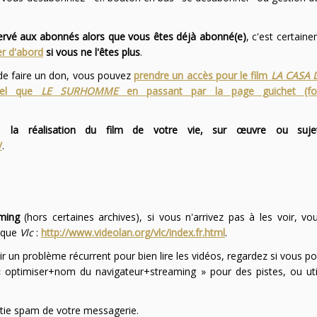
servé aux abonnés alors que vous êtes déjà abonné(e)
, c'est certai
r d'abord
si vous ne l'êtes plus
.
 de faire un don, vous pouvez
prendre un accès pour le film
LA CASA 
 tel que
LE SURHOMME
en passant par la page guichet (f
 la réalisation du film de votre vie, sur œuvre ou suje
/
.
ming
(hors certaines archives), si vous n'arrivez pas à les voir, v
l que
Vlc
:
http://www.videolan.org/vlc/index.fr.html
.
ir un problème récurrent pour bien lire les vidéos, regardez si vous po
optimiser+nom du navigateur+streaming » pour des pistes, ou uti
partie spam de votre messagerie.