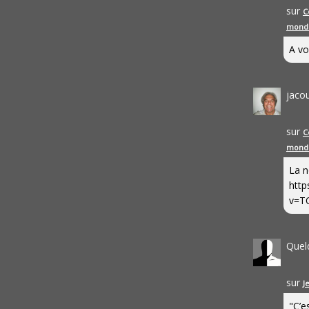
sur
C
mond
A vo
jaco
sur
C
mond
La n
http
v=T
Quel
sur
J
"C’e