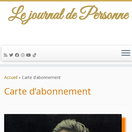
Le journal de Personne
De l'info-scénario pour traiter une question
d'actualité…
Passer
au
Accueil
»
Carte d’abonnement
contenu
Carte d’abonnement