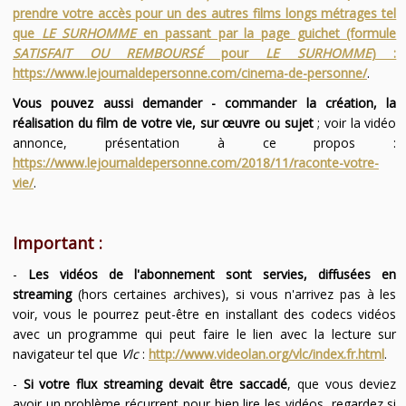
prendre votre accès pour un des autres films longs métrages tel
que
LE SURHOMME
en passant par la page guichet (formule
SATISFAIT OU REMBOURSÉ
pour
LE SURHOMME
) :
https://www.lejournaldepersonne.com/cinema-de-personne/
.
Vous pouvez aussi demander - commander la création, la
réalisation du film de votre vie, sur œuvre ou sujet
; voir la vidéo
annonce, présentation à ce propos :
https://www.lejournaldepersonne.com/2018/11/raconte-votre-
vie/
.
Important :
-
Les vidéos de l'abonnement sont servies, diffusées en
streaming
(hors certaines archives), si vous n'arrivez pas à les
voir, vous le pourrez peut-être en installant des codecs vidéos
avec un programme qui peut faire le lien avec la lecture sur
navigateur tel que
Vlc
:
http://www.videolan.org/vlc/index.fr.html
.
-
Si votre flux streaming devait être saccadé
, que vous deviez
avoir un problème récurrent pour bien lire les vidéos, regardez si