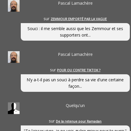
Pascal Lamachère
sur
ZEMMOUR EMPORTÉ PAR LA VAGUE
Souci : il me semble aussi que les Zemmour et ses
supporters ont...
Pascal Lamachère
sur
POUR OU CONTRE TIKTOK ?
N’y a-t-il pas un souci à perdre sa vie d'une certaine
façon...
Quelqu'un
sur
De la retenue pour Ramadan
"Te laisser vivre, je ne vois guère mieux pour te punir."