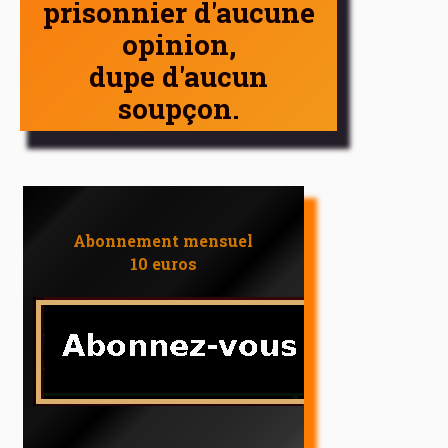
prisonnier d'aucune
opinion,
dupe d'aucun
soupçon.
Abonnement mensuel
10 euros