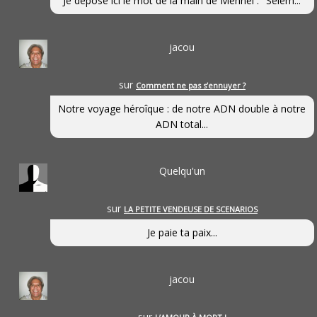
Je dépose ici le mot de la main de Mennel : "Selem...
jacou
sur
Comment ne pas s’ennuyer ?
Notre voyage héroîque : de notre ADN double à notre
ADN total...
Quelqu'un
sur
LA PETITE VENDEUSE DE SCENARIOS
Je paie ta paix...
jacou
sur