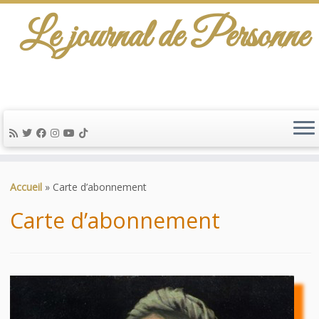
Le journal de Personne
De l'info-scénario pour traiter une question
d'actualité…
Passer
au
Accueil
»
Carte d’abonnement
contenu
Carte d’abonnement