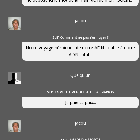
jacou
sur
Comment ne pas s’ennuyer ?
Notre voyage héroîque : de notre ADN double à notre
ADN total...
Quelqu'un
sur
LA PETITE VENDEUSE DE SCENARIOS
Je paie ta paix...
jacou
sur
L’AMOUR À MORT !