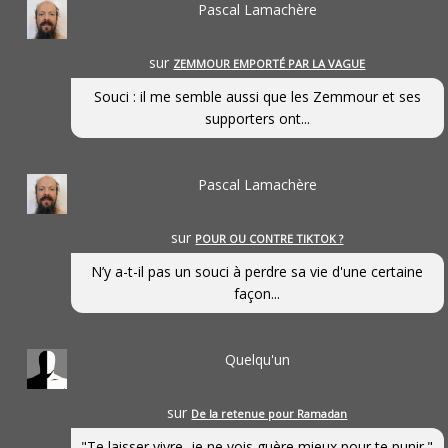
Pascal Lamachère
sur
ZEMMOUR EMPORTÉ PAR LA VAGUE
Souci : il me semble aussi que les Zemmour et ses
supporters ont...
Pascal Lamachère
sur
POUR OU CONTRE TIKTOK ?
N’y a-t-il pas un souci à perdre sa vie d'une certaine
façon...
Quelqu'un
sur
De la retenue pour Ramadan
"Te laisser vivre, je ne vois guère mieux pour te punir."