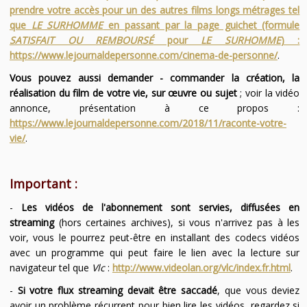
prendre votre accès pour un des autres films longs métrages tel
que
LE SURHOMME
en passant par la page guichet (formule
SATISFAIT OU REMBOURSÉ
pour
LE SURHOMME
) :
https://www.lejournaldepersonne.com/cinema-de-personne/
.
Vous pouvez aussi demander - commander la création, la
réalisation du film de votre vie, sur œuvre ou sujet
; voir la vidéo
annonce, présentation à ce propos :
https://www.lejournaldepersonne.com/2018/11/raconte-votre-
vie/
.
Important :
-
Les vidéos de l'abonnement sont servies, diffusées en
streaming
(hors certaines archives), si vous n'arrivez pas à les
voir, vous le pourrez peut-être en installant des codecs vidéos
avec un programme qui peut faire le lien avec la lecture sur
navigateur tel que
Vlc
:
http://www.videolan.org/vlc/index.fr.html
.
-
Si votre flux streaming devait être saccadé
, que vous deviez
avoir un problème récurrent pour bien lire les vidéos, regardez si