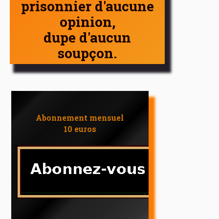
prisonnier d'aucune
opinion,
dupe d'aucun
soupçon.
Abonnement mensuel
10 euros