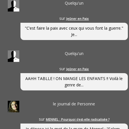
Quelqu'un
sur
Jeûner en Paix
"C’est faire la paix avec ceux qui vous font la guerre."
Je...
Quelqu'un
sur
Jeûner en Paix
AAHH TABLLE ! ON MANGE LES ENFANTS !! Voilà le
genre de...
le journal de Personne
sur
MENNEL : Pourquoi s’est-elle radicalisée ?
Je dépose ici le mot de la main de Mennel : "Selem...