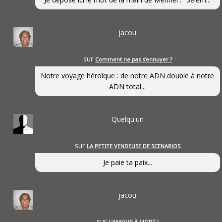
jacou
sur
Comment ne pas s’ennuyer ?
Notre voyage héroîque : de notre ADN double à notre
ADN total...
Quelqu'un
sur
LA PETITE VENDEUSE DE SCENARIOS
Je paie ta paix...
jacou
sur
L’AMOUR À MORT !