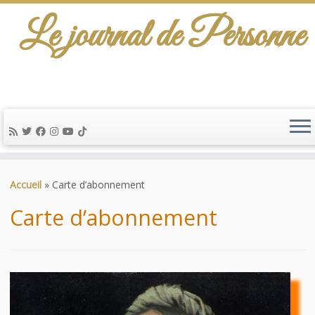
Le journal de Personne
De l'info-scénario pour traiter une question
d'actualité…
Passer
au
Accueil
»
Carte d’abonnement
contenu
Carte d’abonnement