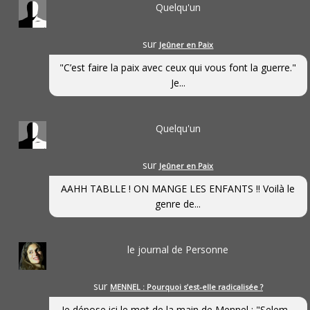
Quelqu'un
sur
Jeûner en Paix
"C’est faire la paix avec ceux qui vous font la guerre."
Je...
Quelqu'un
sur
Jeûner en Paix
AAHH TABLLE ! ON MANGE LES ENFANTS !! Voilà le
genre de...
le journal de Personne
sur
MENNEL : Pourquoi s’est-elle radicalisée ?
Je dépose ici le mot de la main de Mennel : "Selem...