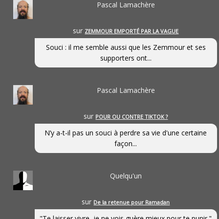
Pascal Lamachère
sur
ZEMMOUR EMPORTÉ PAR LA VAGUE
Souci : il me semble aussi que les Zemmour et ses
supporters ont...
Pascal Lamachère
sur
POUR OU CONTRE TIKTOK ?
N’y a-t-il pas un souci à perdre sa vie d'une certaine
façon...
Quelqu'un
sur
De la retenue pour Ramadan
"Te laisser vivre, je ne vois guère mieux pour te punir."