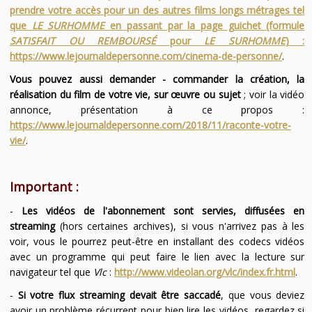
prendre votre accès pour un des autres films longs métrages tel
que
LE SURHOMME
en passant par la page guichet (formule
SATISFAIT OU REMBOURSÉ
pour
LE SURHOMME
) :
https://www.lejournaldepersonne.com/cinema-de-personne/
.
Vous pouvez aussi demander - commander la création, la
réalisation du film de votre vie, sur œuvre ou sujet
; voir la vidéo
annonce, présentation à ce propos :
https://www.lejournaldepersonne.com/2018/11/raconte-votre-
vie/
.
Important :
-
Les vidéos de l'abonnement sont servies, diffusées en
streaming
(hors certaines archives), si vous n'arrivez pas à les
voir, vous le pourrez peut-être en installant des codecs vidéos
avec un programme qui peut faire le lien avec la lecture sur
navigateur tel que
Vlc
:
http://www.videolan.org/vlc/index.fr.html
.
-
Si votre flux streaming devait être saccadé
, que vous deviez
avoir un problème récurrent pour bien lire les vidéos, regardez si