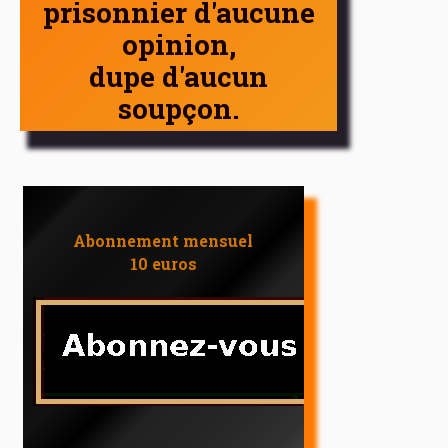
prisonnier d'aucune
opinion,
dupe d'aucun
soupçon.
Abonnement mensuel
10 euros