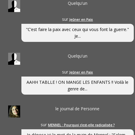
Quelqu'un
sur
Jeûner en Paix
"C’est faire la paix avec ceux qui vous font la guerre."
Je...
Quelqu'un
sur
Jeûner en Paix
AAHH TABLLE ! ON MANGE LES ENFANTS !! Voilà le
genre de...
le journal de Personne
sur
MENNEL : Pourquoi s’est-elle radicalisée ?
Je dépose ici le mot de la main de Mennel : "Selem...