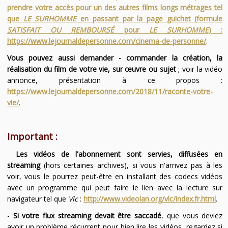
prendre votre accès pour un des autres films longs métrages tel
que
LE SURHOMME
en passant par la page guichet (formule
SATISFAIT OU REMBOURSÉ
pour
LE SURHOMME
) :
https://www.lejournaldepersonne.com/cinema-de-personne/
.
Vous pouvez aussi demander - commander la création, la
réalisation du film de votre vie, sur œuvre ou sujet
; voir la vidéo
annonce, présentation à ce propos :
https://www.lejournaldepersonne.com/2018/11/raconte-votre-
vie/
.
Important :
-
Les vidéos de l'abonnement sont servies, diffusées en
streaming
(hors certaines archives), si vous n'arrivez pas à les
voir, vous le pourrez peut-être en installant des codecs vidéos
avec un programme qui peut faire le lien avec la lecture sur
navigateur tel que
Vlc
:
http://www.videolan.org/vlc/index.fr.html
.
-
Si votre flux streaming devait être saccadé
, que vous deviez
avoir un problème récurrent pour bien lire les vidéos, regardez si