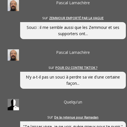
Pascal Lamachère
sur
ZEMMOUR EMPORTÉ PAR LA VAGUE
Souci : il me semble aussi que les Zemmour et ses
supporters ont...
Pascal Lamachère
sur
POUR OU CONTRE TIKTOK ?
N’y a-t-il pas un souci à perdre sa vie d'une certaine
façon...
Quelqu'un
sur
De la retenue pour Ramadan
"Te laisser vivre, je ne vois guère mieux pour te punir."