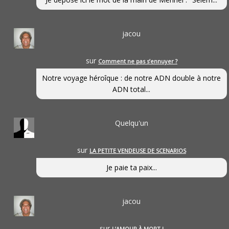
jacou
sur
Comment ne pas s’ennuyer ?
Notre voyage héroîque : de notre ADN double à notre
ADN total...
Quelqu'un
sur
LA PETITE VENDEUSE DE SCENARIOS
Je paie ta paix...
jacou
sur
L’AMOUR À MORT !