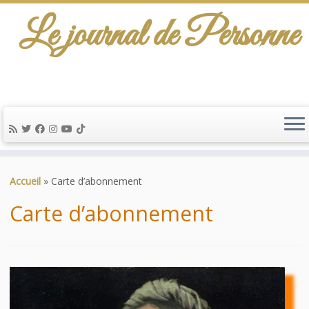
Le journal de Personne
De l'info-scénario pour traiter une question
d'actualité…
Passer
au
Accueil
»
Carte d’abonnement
contenu
Carte d’abonnement