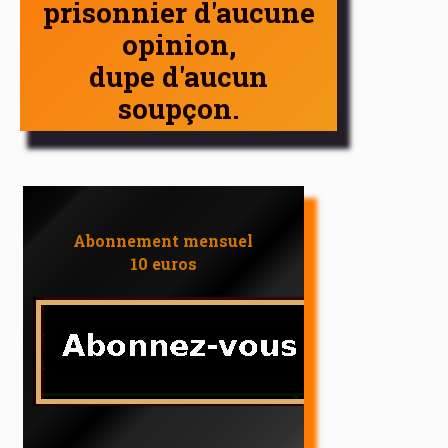
prisonnier d'aucune
opinion,
dupe d'aucun
soupçon.
Abonnement mensuel
10 euros