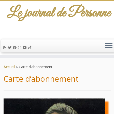
Le journal de Personne
De l'info-scénario pour traiter une question
d'actualité…
Passer
au
Accueil
»
Carte d’abonnement
contenu
Carte d’abonnement