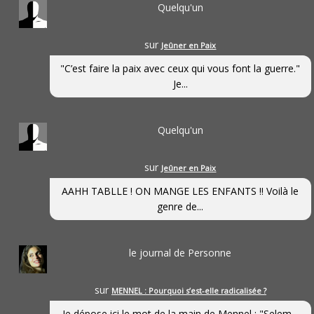
Quelqu'un
sur
Jeûner en Paix
"C’est faire la paix avec ceux qui vous font la guerre."
Je...
Quelqu'un
sur
Jeûner en Paix
AAHH TABLLE ! ON MANGE LES ENFANTS !! Voilà le
genre de...
le journal de Personne
sur
MENNEL : Pourquoi s’est-elle radicalisée ?
Je dépose ici le mot de la main de Mennel : "Selem...