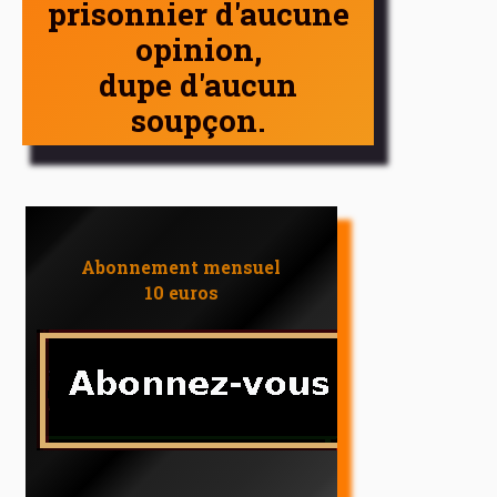
prisonnier d'aucune
opinion,
dupe d'aucun
soupçon.
Abonnement mensuel
10 euros