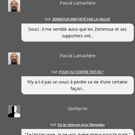
Pascal Lamachère
sur
ZEMMOUR EMPORTÉ PAR LA VAGUE
Souci : il me semble aussi que les Zemmour et ses
supporters ont...
Pascal Lamachère
sur
POUR OU CONTRE TIKTOK ?
N’y a-t-il pas un souci à perdre sa vie d'une certaine
façon...
Quelqu'un
sur
De la retenue pour Ramadan
"Te laisser vivre, je ne vois guère mieux pour te punir."