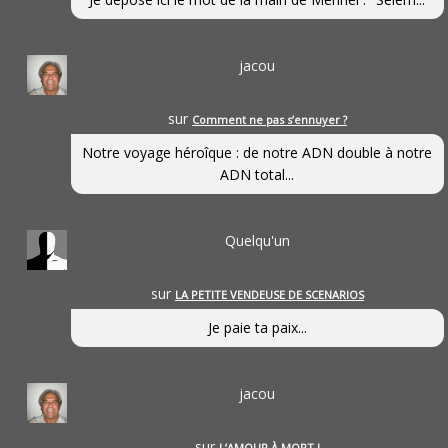
jacou
sur
Comment ne pas s’ennuyer ?
Notre voyage héroîque : de notre ADN double à notre
ADN total...
Quelqu'un
sur
LA PETITE VENDEUSE DE SCENARIOS
Je paie ta paix...
jacou
sur
L’AMOUR À MORT !