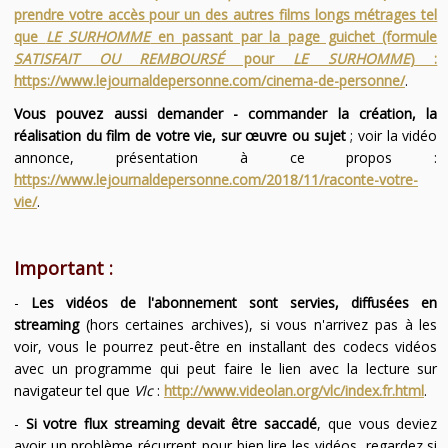
prendre votre accès pour un des autres films longs métrages tel
que
LE SURHOMME
en passant par la page guichet (formule
SATISFAIT OU REMBOURSÉ
pour
LE SURHOMME
) :
https://www.lejournaldepersonne.com/cinema-de-personne/
.
Vous pouvez aussi demander - commander la création, la
réalisation du film de votre vie, sur œuvre ou sujet
; voir la vidéo
annonce, présentation à ce propos :
https://www.lejournaldepersonne.com/2018/11/raconte-votre-
vie/
.
Important :
-
Les vidéos de l'abonnement sont servies, diffusées en
streaming
(hors certaines archives), si vous n'arrivez pas à les
voir, vous le pourrez peut-être en installant des codecs vidéos
avec un programme qui peut faire le lien avec la lecture sur
navigateur tel que
Vlc
:
http://www.videolan.org/vlc/index.fr.html
.
-
Si votre flux streaming devait être saccadé
, que vous deviez
avoir un problème récurrent pour bien lire les vidéos, regardez si