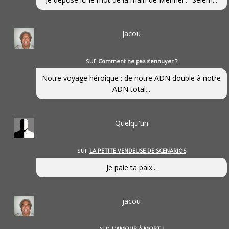
jacou
sur
Comment ne pas s’ennuyer ?
Notre voyage héroîque : de notre ADN double à notre
ADN total...
Quelqu'un
sur
LA PETITE VENDEUSE DE SCENARIOS
Je paie ta paix...
jacou
sur
L’AMOUR À MORT !