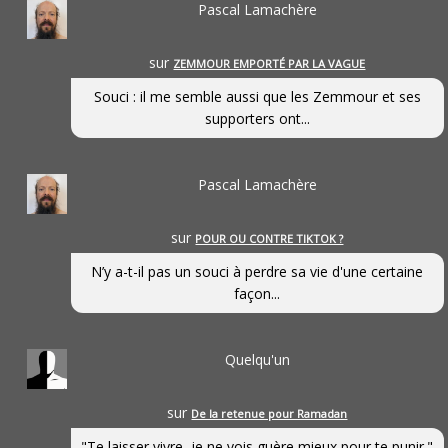
Pascal Lamachère
sur
ZEMMOUR EMPORTÉ PAR LA VAGUE
Souci : il me semble aussi que les Zemmour et ses
supporters ont...
Pascal Lamachère
sur
POUR OU CONTRE TIKTOK ?
N’y a-t-il pas un souci à perdre sa vie d'une certaine
façon...
Quelqu'un
sur
De la retenue pour Ramadan
"Te laisser vivre, je ne vois guère mieux pour te punir."