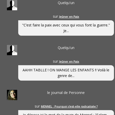
Quelqu'un
sur
Jeûner en Paix
"C’est faire la paix avec ceux qui vous font la guerre."
Je...
Quelqu'un
sur
Jeûner en Paix
AAHH TABLLE ! ON MANGE LES ENFANTS !! Voilà le
genre de...
le journal de Personne
sur
MENNEL : Pourquoi s’est-elle radicalisée ?
Je dépose ici le mot de la main de Mennel : "Selem...