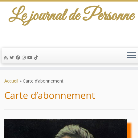
Le journal de Personne
De l'info-scénario pour traiter une question
d'actualité…
Passer
au
Accueil
»
Carte d’abonnement
contenu
Carte d’abonnement