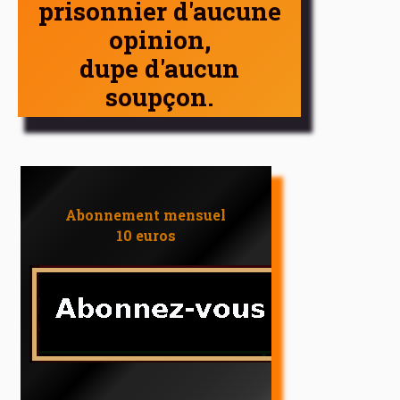
prisonnier d'aucune
opinion,
dupe d'aucun
soupçon.
Abonnement mensuel
10 euros