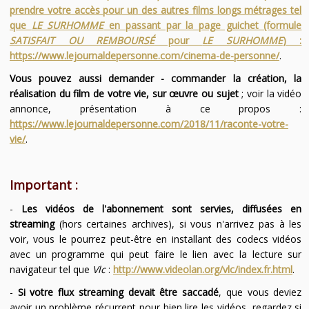
prendre votre accès pour un des autres films longs métrages tel
que
LE SURHOMME
en passant par la page guichet (formule
SATISFAIT OU REMBOURSÉ
pour
LE SURHOMME
) :
https://www.lejournaldepersonne.com/cinema-de-personne/
.
Vous pouvez aussi demander - commander la création, la
réalisation du film de votre vie, sur œuvre ou sujet
; voir la vidéo
annonce, présentation à ce propos :
https://www.lejournaldepersonne.com/2018/11/raconte-votre-
vie/
.
Important :
-
Les vidéos de l'abonnement sont servies, diffusées en
streaming
(hors certaines archives), si vous n'arrivez pas à les
voir, vous le pourrez peut-être en installant des codecs vidéos
avec un programme qui peut faire le lien avec la lecture sur
navigateur tel que
Vlc
:
http://www.videolan.org/vlc/index.fr.html
.
-
Si votre flux streaming devait être saccadé
, que vous deviez
avoir un problème récurrent pour bien lire les vidéos, regardez si