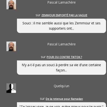
Pascal Lamachère
sur
ZEMMOUR EMPORTÉ PAR LA VAGUE
Souci : il me semble aussi que les Zemmour et ses
supporters ont...
Pascal Lamachère
sur
POUR OU CONTRE TIKTOK ?
N’y a-t-il pas un souci à perdre sa vie d'une certaine
façon...
Quelqu'un
sur
De la retenue pour Ramadan
"Te laisser vivre, je ne vois guère mieux pour te punir."