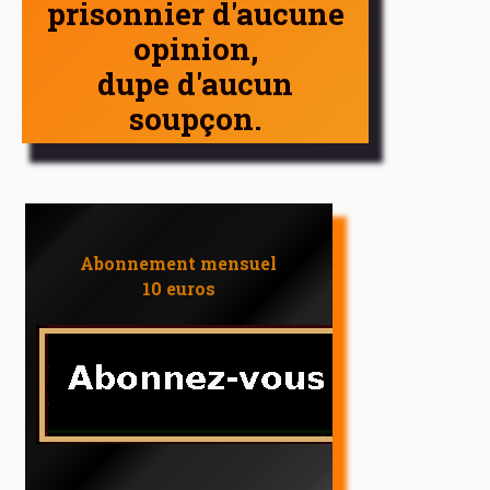
prisonnier d'aucune
opinion,
dupe d'aucun
soupçon.
Abonnement mensuel
10 euros