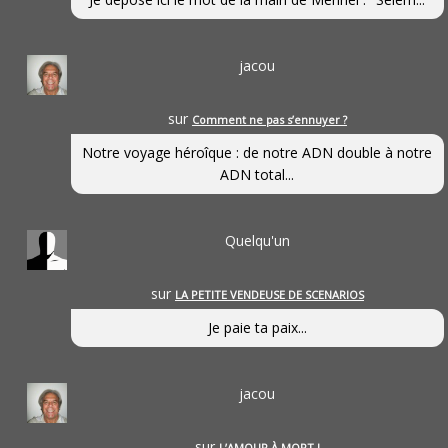
jacou
sur
Comment ne pas s’ennuyer ?
Notre voyage héroîque : de notre ADN double à notre
ADN total...
Quelqu'un
sur
LA PETITE VENDEUSE DE SCENARIOS
Je paie ta paix...
jacou
sur
L’AMOUR À MORT !