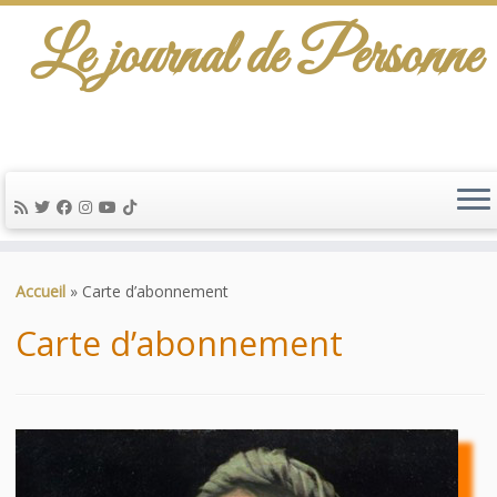
Le journal de Personne
De l'info-scénario pour traiter une question
d'actualité…
Passer
au
Accueil
»
Carte d’abonnement
contenu
Carte d’abonnement