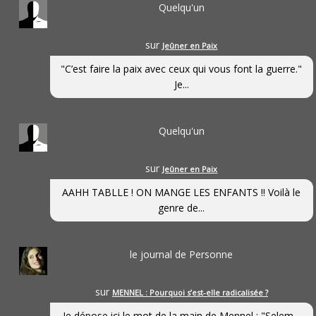
Quelqu'un
sur
Jeûner en Paix
"C’est faire la paix avec ceux qui vous font la guerre."
Je...
Quelqu'un
sur
Jeûner en Paix
AAHH TABLLE ! ON MANGE LES ENFANTS !! Voilà le
genre de...
le journal de Personne
sur
MENNEL : Pourquoi s’est-elle radicalisée ?
Je dépose ici le mot de la main de Mennel : "Selem...