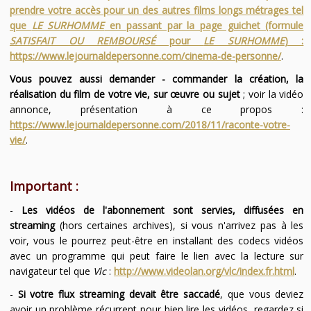
prendre votre accès pour un des autres films longs métrages tel
que
LE SURHOMME
en passant par la page guichet (formule
SATISFAIT OU REMBOURSÉ
pour
LE SURHOMME
) :
https://www.lejournaldepersonne.com/cinema-de-personne/
.
Vous pouvez aussi demander - commander la création, la
réalisation du film de votre vie, sur œuvre ou sujet
; voir la vidéo
annonce, présentation à ce propos :
https://www.lejournaldepersonne.com/2018/11/raconte-votre-
vie/
.
Important :
-
Les vidéos de l'abonnement sont servies, diffusées en
streaming
(hors certaines archives), si vous n'arrivez pas à les
voir, vous le pourrez peut-être en installant des codecs vidéos
avec un programme qui peut faire le lien avec la lecture sur
navigateur tel que
Vlc
:
http://www.videolan.org/vlc/index.fr.html
.
-
Si votre flux streaming devait être saccadé
, que vous deviez
avoir un problème récurrent pour bien lire les vidéos, regardez si